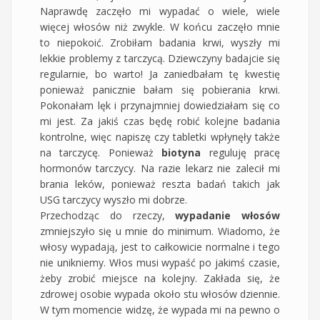
Naprawdę zaczęło mi wypadać o wiele, wiele
więcej włosów niż zwykle. W końcu zaczęło mnie
to niepokoić. Zrobiłam badania krwi, wyszły mi
lekkie problemy z tarczycą. Dziewczyny badajcie się
regularnie, bo warto! Ja zaniedbałam tę kwestię
ponieważ panicznie bałam się pobierania krwi.
Pokonałam lęk i przynajmniej dowiedziałam się co
mi jest. Za jakiś czas będę robić kolejne badania
kontrolne, więc napiszę czy tabletki wpłynęły także
na tarczycę. Ponieważ
biotyna
reguluję pracę
hormonów tarczycy. Na razie lekarz nie zalecił mi
brania leków, ponieważ reszta badań takich jak
USG tarczycy wyszło mi dobrze.
Przechodząc do rzeczy,
wypadanie włosów
zmniejszyło się u mnie do minimum. Wiadomo, że
włosy wypadają, jest to całkowicie normalne i tego
nie unikniemy. Włos musi wypaść po jakimś czasie,
żeby zrobić miejsce na kolejny. Zakłada się, że
zdrowej osobie wypada około stu włosów dziennie.
W tym momencie widzę, że wypada mi na pewno o