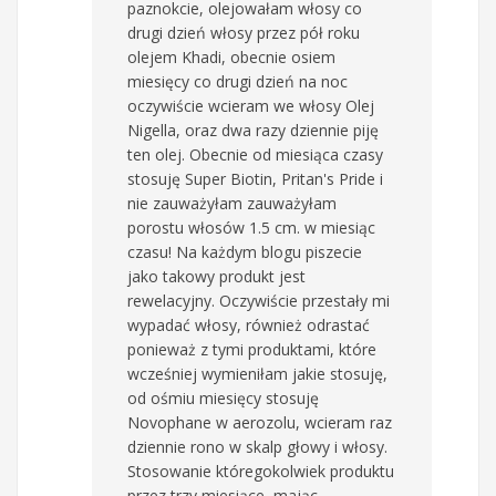
paznokcie, olejowałam włosy co
drugi dzień włosy przez pół roku
olejem Khadi, obecnie osiem
miesięcy co drugi dzień na noc
oczywiście wcieram we włosy Olej
Nigella, oraz dwa razy dziennie piję
ten olej. Obecnie od miesiąca czasy
stosuję Super Biotin, Pritan's Pride i
nie zauważyłam zauważyłam
porostu włosów 1.5 cm. w miesiąc
czasu! Na każdym blogu piszecie
jako takowy produkt jest
rewelacyjny. Oczywiście przestały mi
wypadać włosy, również odrastać
ponieważ z tymi produktami, które
wcześniej wymieniłam jakie stosuję,
od ośmiu miesięcy stosuję
Novophane w aerozolu, wcieram raz
dziennie rono w skalp głowy i włosy.
Stosowanie któregokolwiek produktu
przez trzy miesiące, mając