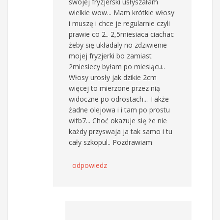
swojej fryzjerski usłyszałam
wielkie wow... Mam krótkie włosy
i muszę i chce je regularnie czyli
prawie co 2.. 2,5miesiaca ciachac
żeby się układaly no zdziwienie
mojej fryzjerki bo zamiast
2miesiecy byłam po miesiącu..
Włosy urosły jak dzikie 2cm
więcej to mierzone przez nią
widoczne po odrostach... Także
żadne olejowa i i tam po prostu
witb7... Choć okazuje się że nie
każdy przyswaja ja tak samo i tu
cały szkopul.. Pozdrawiam
odpowiedz