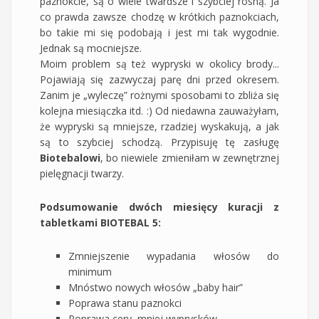
paznokcie, są o wiele twardsze i szybciej rosną. Ja
co prawda zawsze chodzę w krótkich paznokciach,
bo takie mi się podobają i jest mi tak wygodnie.
Jednak są mocniejsze.
Moim problem są też wypryski w okolicy brody...
Pojawiają się zazwyczaj parę dni przed okresem.
Zanim je „wyleczę” rożnymi sposobami to zbliża się
kolejna miesiączka itd. :) Od niedawna zauważyłam,
że wypryski są mniejsze, rzadziej wyskakują, a jak
są to szybciej schodzą. Przypisuję tę zasługę
Biotebalowi
, bo niewiele zmieniłam w zewnętrznej
pielęgnacji twarzy.
Podsumowanie dwóch miesięcy kuracji z
tabletkami BIOTEBAL 5:
Zmniejszenie wypadania włosów do
minimum
Mnóstwo nowych włosów „baby hair”
Poprawa stanu paznokci
Poprawa cery, mniej wyprysków.