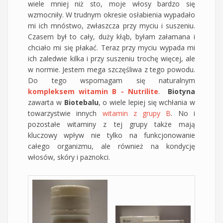
wiele mniej niż sto, moje włosy bardzo się
wzmocniły. W trudnym okresie osłabienia wypadało
mi ich mnóstwo, zwłaszcza przy myciu i suszeniu.
Czasem był to cały, duży kłąb, byłam załamana i
chciało mi się płakać. Teraz przy myciu wypada mi
ich zaledwie kilka i przy suszeniu trochę więcej, ale
w normie. Jestem mega szczęśliwa z tego powodu.
Do tego wspomagam się naturalnym
kompleksem witamin B - Nutrilite
.
Biotyna
zawarta w
Biotebalu
, o wiele lepiej się wchłania w
towarzystwie innych
witamin z grupy B
. No i
pozostałe witaminy z tej grupy także mają
kluczowy wpływ nie tylko na funkcjonowanie
całego organizmu, ale również na kondycję
włosów, skóry i paznokci.