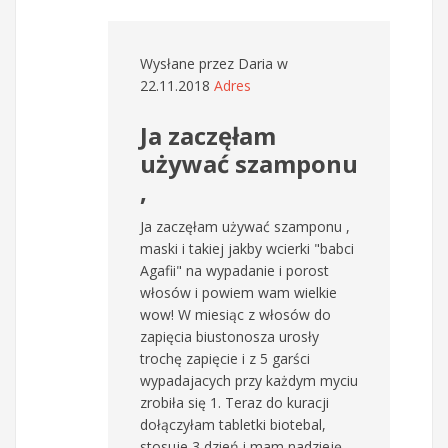
Wysłane przez
Daria
w
22.11.2018
Adres
Ja zaczęłam
używać szamponu
,
Ja zaczęłam używać szamponu ,
maski i takiej jakby wcierki "babci
Agafii" na wypadanie i porost
włosów i powiem wam wielkie
wow! W miesiąc z włosów do
zapięcia biustonosza urosły
trochę zapięcie i z 5 garści
wypadajacych przy każdym myciu
zrobiła się 1. Teraz do kuracji
dołączyłam tabletki biotebal,
stosuje 3 dzień i mam nadzieję