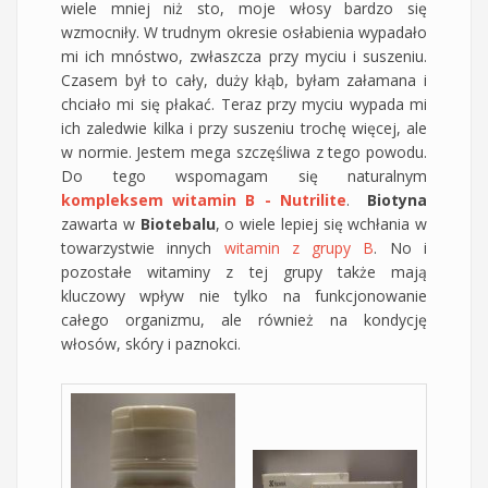
wiele mniej niż sto, moje włosy bardzo się
wzmocniły. W trudnym okresie osłabienia wypadało
mi ich mnóstwo, zwłaszcza przy myciu i suszeniu.
Czasem był to cały, duży kłąb, byłam załamana i
chciało mi się płakać. Teraz przy myciu wypada mi
ich zaledwie kilka i przy suszeniu trochę więcej, ale
w normie. Jestem mega szczęśliwa z tego powodu.
Do tego wspomagam się naturalnym
kompleksem witamin B - Nutrilite
.
Biotyna
zawarta w
Biotebalu
, o wiele lepiej się wchłania w
towarzystwie innych
witamin z grupy B
. No i
pozostałe witaminy z tej grupy także mają
kluczowy wpływ nie tylko na funkcjonowanie
całego organizmu, ale również na kondycję
włosów, skóry i paznokci.