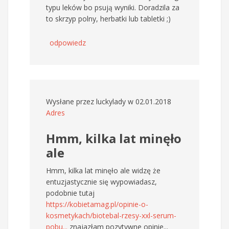
typu leków bo psują wyniki. Doradzila za
to skrzyp polny, herbatki lub tabletki ;)
odpowiedz
Wysłane przez
luckylady
w 02.01.2018
Adres
Hmm, kilka lat minęło
ale
Hmm, kilka lat minęło ale widzę że
entuzjastycznie się wypowiadasz,
podobnie tutaj
https://kobietamag.pl/opinie-o-
kosmetykach/biotebal-rzesy-xxl-serum-
pobu...
znajazłam pozytywne opinie...