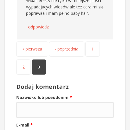
Widać efekty nie tylko w mniejszej ilości
wypadajacych włosów ale też cera mi się
poprawiła i mam pełno baby hair.
odpowiedz
Strony
« pierwsza
‹ poprzednia
1
2
3
Dodaj komentarz
Nazwisko lub pseudonim
*
E-mail
*