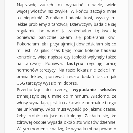
Naprawdę zaczęło mi wypadać o wiele, wiele
więcej włosów niż zwykle. W końcu zaczęło mnie
to niepokoić. Zrobiłam badania krwi, wyszły mi
lekkie problemy z tarczycą. Dziewczyny badajcie się
regularnie, bo warto! Ja zaniedbałam tę kwestię
ponieważ panicznie bałam się pobierania krwi.
Pokonałam lęk i przynajmniej dowiedziałam się co
mi jest. Za jakiś czas będę robić kolejne badania
kontrolne, więc napiszę czy tabletki wpłynęły także
na tarczycę. Ponieważ
biotyna
reguluję pracę
hormonów tarczycy. Na razie lekarz nie zalecił mi
brania leków, ponieważ reszta badań takich jak
USG tarczycy wyszło mi dobrze.
Przechodząc do rzeczy,
wypadanie włosów
zmniejszyło się u mnie do minimum. Wiadomo, że
włosy wypadają, jest to całkowicie normalne i tego
nie unikniemy. Włos musi wypaść po jakimś czasie,
żeby zrobić miejsce na kolejny. Zakłada się, że
zdrowej osobie wypada około stu włosów dziennie.
W tym momencie widzę, że wypada mi na pewno o