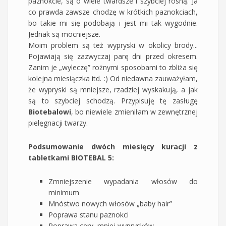
paznokcie, są o wiele twardsze i szybciej rosną. Ja
co prawda zawsze chodzę w krótkich paznokciach,
bo takie mi się podobają i jest mi tak wygodnie.
Jednak są mocniejsze.
Moim problem są też wypryski w okolicy brody...
Pojawiają się zazwyczaj parę dni przed okresem.
Zanim je „wyleczę” rożnymi sposobami to zbliża się
kolejna miesiączka itd. :) Od niedawna zauważyłam,
że wypryski są mniejsze, rzadziej wyskakują, a jak
są to szybciej schodzą. Przypisuję tę zasługę
Biotebalowi
, bo niewiele zmieniłam w zewnętrznej
pielęgnacji twarzy.
Podsumowanie dwóch miesięcy kuracji z
tabletkami BIOTEBAL 5:
Zmniejszenie wypadania włosów do
minimum
Mnóstwo nowych włosów „baby hair”
Poprawa stanu paznokci
Poprawa cery, mniej wyprysków.