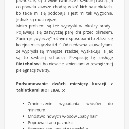
paznokcie, są o wiele twardsze i szybciej rosną. Ja
co prawda zawsze chodzę w krótkich paznokciach,
bo takie mi się podobają i jest mi tak wygodnie.
Jednak są mocniejsze.
Moim problem są też wypryski w okolicy brody...
Pojawiają się zazwyczaj parę dni przed okresem.
Zanim je „wyleczę” rożnymi sposobami to zbliża się
kolejna miesiączka itd. :) Od niedawna zauważyłam,
że wypryski są mniejsze, rzadziej wyskakują, a jak
są to szybciej schodzą. Przypisuję tę zasługę
Biotebalowi
, bo niewiele zmieniłam w zewnętrznej
pielęgnacji twarzy.
Podsumowanie dwóch miesięcy kuracji z
tabletkami BIOTEBAL 5:
Zmniejszenie wypadania włosów do
minimum
Mnóstwo nowych włosów „baby hair”
Poprawa stanu paznokci
Poprawa cery, mniej wyprysków.