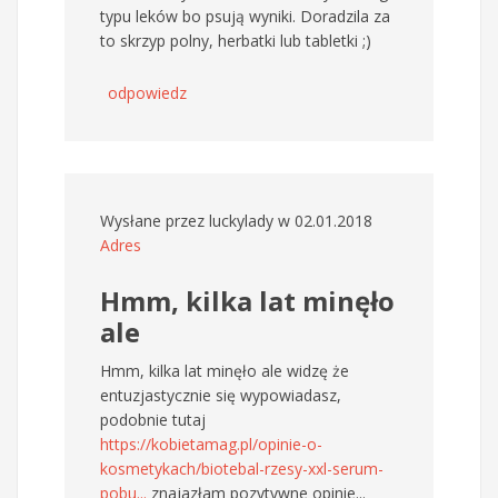
typu leków bo psują wyniki. Doradzila za
to skrzyp polny, herbatki lub tabletki ;)
odpowiedz
Wysłane przez
luckylady
w 02.01.2018
Adres
Hmm, kilka lat minęło
ale
Hmm, kilka lat minęło ale widzę że
entuzjastycznie się wypowiadasz,
podobnie tutaj
https://kobietamag.pl/opinie-o-
kosmetykach/biotebal-rzesy-xxl-serum-
pobu...
znajazłam pozytywne opinie...