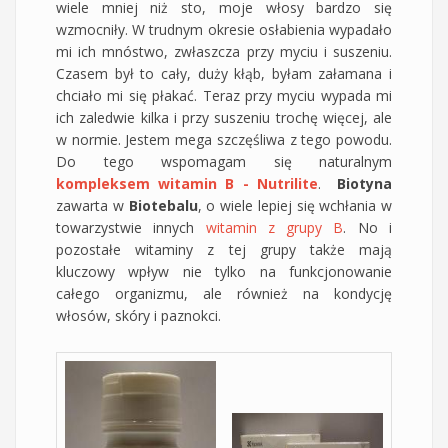
wiele mniej niż sto, moje włosy bardzo się
wzmocniły. W trudnym okresie osłabienia wypadało
mi ich mnóstwo, zwłaszcza przy myciu i suszeniu.
Czasem był to cały, duży kłąb, byłam załamana i
chciało mi się płakać. Teraz przy myciu wypada mi
ich zaledwie kilka i przy suszeniu trochę więcej, ale
w normie. Jestem mega szczęśliwa z tego powodu.
Do tego wspomagam się naturalnym
kompleksem witamin B - Nutrilite
.
Biotyna
zawarta w
Biotebalu
, o wiele lepiej się wchłania w
towarzystwie innych
witamin z grupy B
. No i
pozostałe witaminy z tej grupy także mają
kluczowy wpływ nie tylko na funkcjonowanie
całego organizmu, ale również na kondycję
włosów, skóry i paznokci.