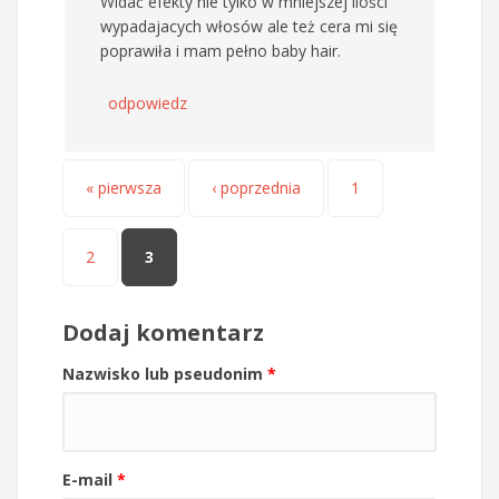
Widać efekty nie tylko w mniejszej ilości
wypadajacych włosów ale też cera mi się
poprawiła i mam pełno baby hair.
odpowiedz
Strony
« pierwsza
‹ poprzednia
1
2
3
Dodaj komentarz
Nazwisko lub pseudonim
*
E-mail
*