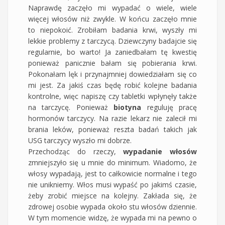
Naprawdę zaczęło mi wypadać o wiele, wiele
więcej włosów niż zwykle. W końcu zaczęło mnie
to niepokoić. Zrobiłam badania krwi, wyszły mi
lekkie problemy z tarczycą. Dziewczyny badajcie się
regularnie, bo warto! Ja zaniedbałam tę kwestię
ponieważ panicznie bałam się pobierania krwi.
Pokonałam lęk i przynajmniej dowiedziałam się co
mi jest. Za jakiś czas będę robić kolejne badania
kontrolne, więc napiszę czy tabletki wpłynęły także
na tarczycę. Ponieważ
biotyna
reguluję pracę
hormonów tarczycy. Na razie lekarz nie zalecił mi
brania leków, ponieważ reszta badań takich jak
USG tarczycy wyszło mi dobrze.
Przechodząc do rzeczy,
wypadanie włosów
zmniejszyło się u mnie do minimum. Wiadomo, że
włosy wypadają, jest to całkowicie normalne i tego
nie unikniemy. Włos musi wypaść po jakimś czasie,
żeby zrobić miejsce na kolejny. Zakłada się, że
zdrowej osobie wypada około stu włosów dziennie.
W tym momencie widzę, że wypada mi na pewno o