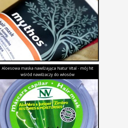
Aloesowa maska nawilżająca Natur Vital - mój hit
wśród nawilżaczy do włosów