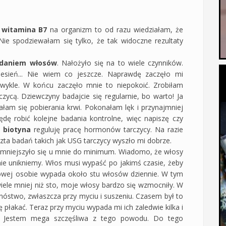
a
witamina B7
na organizm to od razu wiedziałam, że
ie spodziewałam się tylko, że tak widoczne rezultaty
adaniem włosów
. Nałożyło się na to wiele czynników.
jesień... Nie wiem co jeszcze. Naprawdę zaczęło mi
wykle. W końcu zaczęło mnie to niepokoić. Zrobiłam
czycą. Dziewczyny badajcie się regularnie, bo warto! Ja
łam się pobierania krwi. Pokonałam lęk i przynajmniej
ędę robić kolejne badania kontrolne, więc napiszę czy
ż
biotyna
reguluję pracę hormonów tarczycy. Na razie
eszta badań takich jak USG tarczycy wyszło mi dobrze.
mniejszyło się u mnie do minimum. Wiadomo, że włosy
nie unikniemy. Włos musi wypaść po jakimś czasie, żeby
drowej osobie wypada około stu włosów dziennie. W tym
le mniej niż sto, moje włosy bardzo się wzmocniły. W
nóstwo, zwłaszcza przy myciu i suszeniu. Czasem był to
ę płakać. Teraz przy myciu wypada mi ich zaledwie kilka i
e. Jestem mega szczęśliwa z tego powodu. Do tego