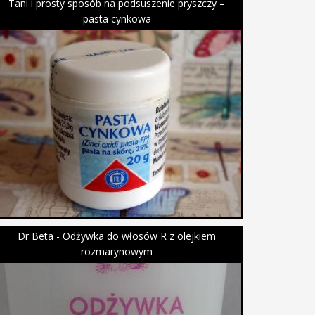
Tani i prosty sposób na podsuszenie pryszczy –
pasta cynkowa
Dr Beta - Odżywka do włosów R z olejkiem
rozmarynowym