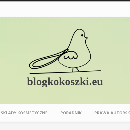
blogkokoszki.eu
SKŁADY KOSMETYCZNE
PORADNIK
PRAWA AUTORSK