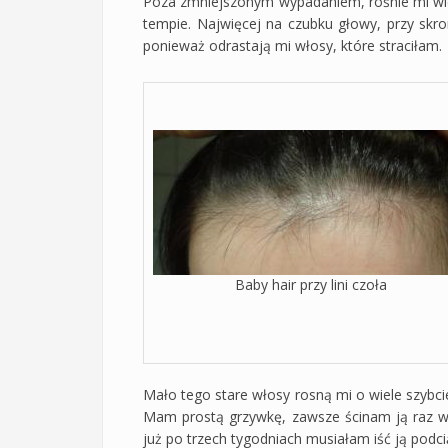
Poza zmniejszonym wypadaniem, rośnie mi w
tempie. Najwięcej na czubku głowy, przy skroni
ponieważ odrastają mi włosy, które straciłam.
Baby hair przy lini czoła
Mało tego stare włosy rosną mi o wiele szybcie
Mam prostą grzywkę, zawsze ścinam ją raz w
już po trzech tygodniach musiałam iść ją podci