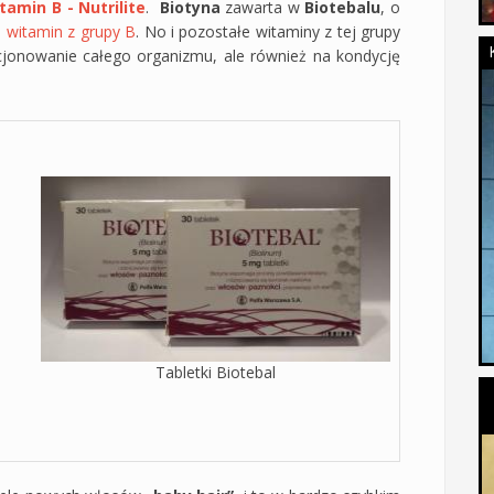
amin B - Nutrilite
.
Biotyna
zawarta w
Biotebalu
, o
h
witamin z grupy B
. No i pozostałe witaminy z tej grupy
cjonowanie całego organizmu, ale również na kondycję
Tabletki Biotebal