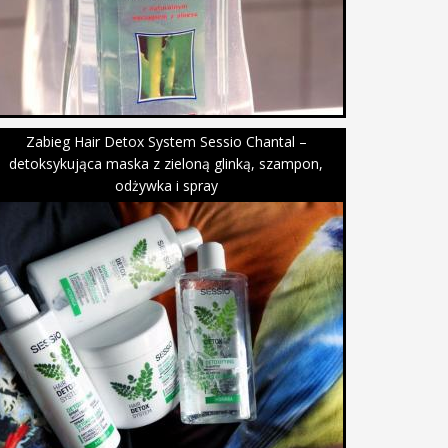
Zabieg Hair Detox System Sessio Chantal –
detoksykująca maska z zieloną glinką, szampon,
odżywka i spray