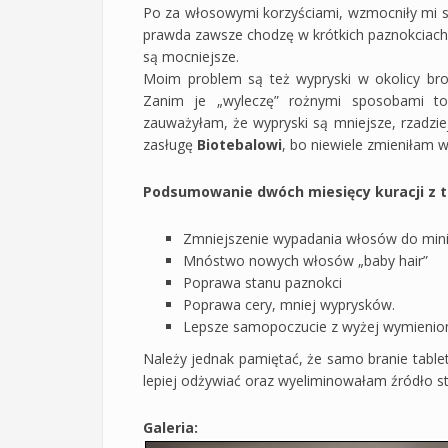
Po za włosowymi korzyściami, wzmocniły mi się
prawda zawsze chodzę w krótkich paznokciach, 
są mocniejsze.
Moim problem są też wypryski w okolicy brod
Zanim je „wyleczę” rożnymi sposobami to 
zauważyłam, że wypryski są mniejsze, rzadziej
zasługę
Biotebalowi
, bo niewiele zmieniłam w
Podsumowanie dwóch miesięcy kuracji z t
Zmniejszenie wypadania włosów do mi
Mnóstwo nowych włosów „baby hair”
Poprawa stanu paznokci
Poprawa cery, mniej wyprysków.
Lepsze samopoczucie z wyżej wymienio
Należy jednak pamiętać, że samo branie table
lepiej odżywiać oraz wyeliminowałam źródło st
Galeria: