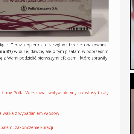
ące. Teraz dopiero co zaczęłam trzecie opakowanie.
na B7)
w dużej dawce, ale o tym pisałam w poprzednm
ię z Wami podzielić pierwszymi efektami, które sprawiły,
 firmy Polfa Warszawa, wpływ biotyny na włosy i cały
ana walka z wypadaniem włosów
balem, zakończenie kuracji