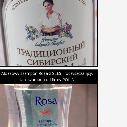
Aloesowy szampon Rosa z SLES – oczyszczający,
tani szampon od firmy POLIN