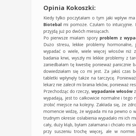
Opinia Kokoszki:
Kiedy tylko poczytałam o tym jaki wpływ m
Biotebal
mi pomoże. Czułam to intuicyjnie. N
przyjdą już po dwóch miesiącach.
Po pierwsze miałam spory
problem z wyp
Dużo stresu, lekkie problemy hormonalne, 
wypadać o wiele, wiele więcej włosów niż z
badania krwi, wyszły mi lekkie problemy z tar
zaniedbałam tę kwestię ponieważ panicznie ba
dowiedziałam się co mi jest. Za jakiś czas b
tabletki wpłynęły także na tarczycę. Poniewa
lekarz nie zalecił mi brania leków, ponieważ r
Przechodząc do rzeczy,
wypadanie włosów
z
wypadają, jest to całkowicie normalne i tego 
zrobić miejsce na kolejny. Zakłada się, że z
momencie widzę, że wypada mi na pewno o wie
trudnym okresie osłabienia wypadało mi ich m
cały, duży kłąb, byłam załamana i chciało mi si
przy suszeniu trochę więcej, ale w normi