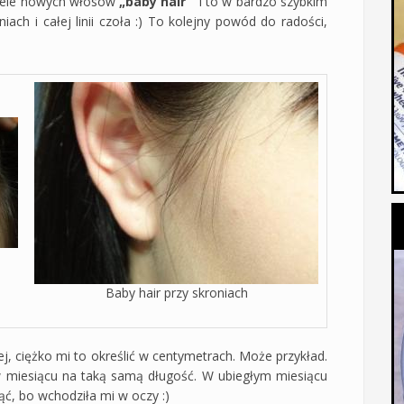
iele nowych włosów
„baby hair”
i to w bardzo szybkim
ach i całej linii czoła :) To kolejny powód do radości,
Baby hair przy skroniach
j, ciężko mi to określić w centymetrach. Może przykład.
 miesiącu na taką samą długość. W ubiegłym miesiącu
ąć, bo wchodziła mi w oczy :)