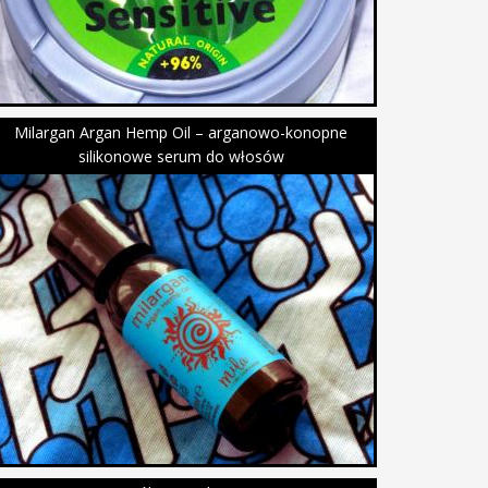
Milargan Argan Hemp Oil – arganowo-konopne
silikonowe serum do włosów