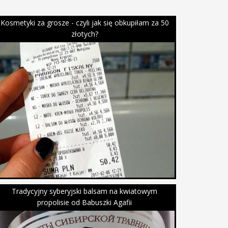
Kosmetyki za grosze - czyli jak się obkupiłam za 50
złotych?
Tradycyjny syberyjski balsam na kwiatowym
propolisie od Babuszki Agafii