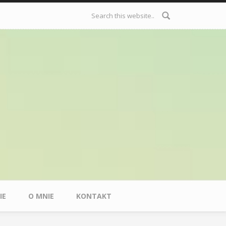
Formularz
wyszukiwania
IE
O MNIE
KONTAKT