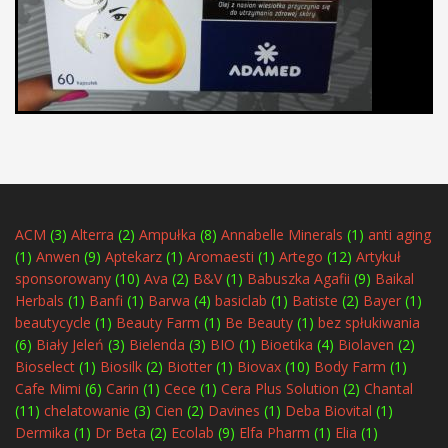
ACM
(3)
Alterra
(2)
Ampułka
(8)
Annabelle Minerals
(1)
anti aging
(1)
Anwen
(9)
Aptekarz
(1)
Aromaesti
(1)
Artego
(12)
Artykuł
sponsorowany
(10)
Ava
(2)
B&V
(1)
Babuszka Agafii
(9)
Baikal
Herbals
(1)
Banfi
(1)
Barwa
(4)
basiclab
(1)
Batiste
(2)
Bayer
(1)
beautycycle
(1)
Beauty Farm
(1)
Be Beauty
(1)
bez spłukiwania
(6)
Biały Jeleń
(3)
Bielenda
(3)
BIO
(1)
Bioetika
(4)
Biolaven
(2)
Bioselect
(1)
Biosilk
(2)
Biotter
(1)
Biovax
(10)
Body Farm
(1)
Cafe Mimi
(6)
Carin
(1)
Cece
(1)
Cera Plus Solution
(2)
Chantal
(11)
chelatowanie
(3)
Cien
(2)
Davines
(1)
Deba Biovital
(1)
Dermika
(1)
Dr Beta
(2)
Ecolab
(9)
Elfa Pharm
(1)
Elia
(1)