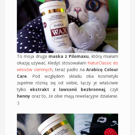
To moja druga
maska z Pilomaxu
, którą miałam
okazję używać. Kiedyś stosowałam
NaturClassic do
włosów ciemnych
, teraz padło na
Arabicę Colour
Care
. Pod względem składu oba kosmetyki
zupełnie różnią się od siebie, łączy je właściwie
tylko
ekstrakt z lawsonii bezbronnej
, czyli
henny
oraz to, że obie mają rewelacyjne działanie.
:)