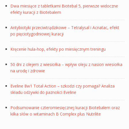
Dwa miesiące z tabletkami Biotebal 5, pierwsze widoczne
efekty kuracji z Biotebalem
Antybiotyki przeciwtrądzikowe – Tetralysal i Acnatac, efekt
po pięciotygodniowej kuracji
Kręcenie hula-hop, efekty po miesięcznym treningu
50 dni z olejem z wiesiołka – wpływ oleju z nasion wiesiołka
na urodę i zdrowie
Eveline 8w1 Total Action – szkodzi czy pomaga? Analiza
składu odżywki do paznokci Eveline
Podsumowanie czteromiesięcznej kuracji Biotebalem oraz
kilka słów o witaminach B Complex plus Nutrilite