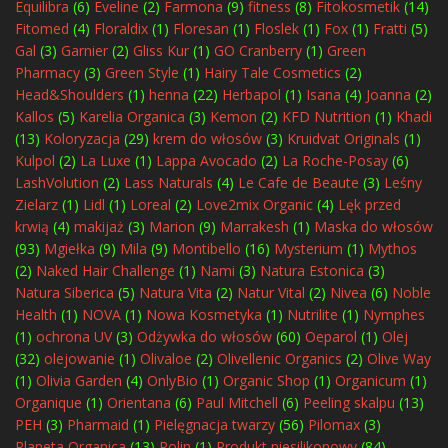
Equilibra
(6)
Eveline
(2)
Farmona
(9)
fitness
(8)
Fitokosmetik
(14)
Fitomed
(4)
Floraldix
(1)
Floresan
(1)
Floslek
(1)
Fox
(1)
Fratti
(5)
Gal
(3)
Garnier
(2)
Gliss Kur
(1)
GO Cranberry
(1)
Green
Pharmacy
(3)
Green Style
(1)
Hairy Tale Cosmetics
(2)
Head&Shoulders
(1)
henna
(22)
Herbapol
(1)
Isana
(4)
Joanna
(2)
Kallos
(5)
Karelia Organica
(3)
Kemon
(2)
KFD Nutrition
(1)
Khadi
(13)
Koloryzacja
(29)
krem do włosów
(3)
Kruidvat Originals
(1)
Kulpol
(2)
La Luxe
(1)
Lappa Avocado
(2)
La Roche-Posay
(6)
LashVolution
(2)
Lass Naturals
(4)
Le Cafe de Beaute
(3)
Leśny
Zielarz
(1)
Lidl
(1)
Loreal
(2)
Love2mix Organic
(4)
Lęk przed
krwią
(4)
makijaż
(3)
Marion
(9)
Marrakesh
(1)
Maska do włosów
(93)
Mgiełka
(9)
Mila
(9)
Montibello
(16)
Mysterium
(1)
Mythos
(2)
Naked Hair Challenge
(1)
Nami
(3)
Natura Estonica
(3)
Natura Siberica
(5)
Natura Vita
(2)
Natur Vital
(2)
Nivea
(6)
Noble
Health
(1)
NOVA
(1)
Nowa Kosmetyka
(1)
Nutrilite
(1)
Nymphes
(1)
ochrona UV
(3)
Odżywka do włosów
(60)
Oeparol
(1)
Olej
(32)
olejowanie
(1)
Olivaloe
(2)
Olivellenic Organics
(2)
Olive Way
(1)
Olivia Garden
(4)
OnlyBio
(1)
Organic Shop
(1)
Organicum
(1)
Organique
(1)
Orientana
(6)
Paul Mitchell
(6)
Peeling skalpu
(13)
PEH
(3)
Pharmaid
(1)
Pielęgnacja twarzy
(56)
Pilomax
(3)
Planeta Organica
(13)
Polin
(1)
Produkt niesilikonowy
(84)