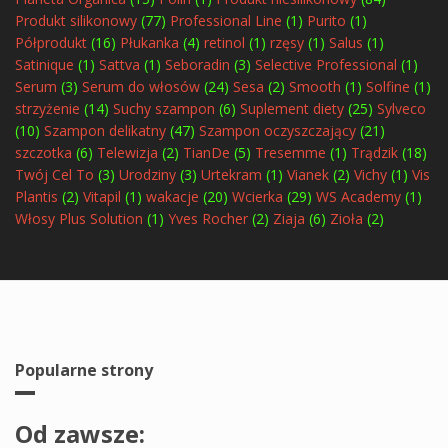
Produkt silikonowy
(77)
Professional Line
(1)
Purito
(1)
Półprodukt
(16)
Płukanka
(4)
retinol
(1)
rzęsy
(1)
Salus
(1)
Satinique
(1)
Sattva
(1)
Seboradin
(3)
Selective Professional
(1)
Serum
(3)
Serum do włosów
(24)
Sesa
(2)
Smooth
(1)
Solfine
(1)
strzyżenie
(14)
Suchy szampon
(6)
Suplement diety
(25)
Sylveco
(10)
Szampon delikatny
(47)
Szampon oczyszczający
(21)
szczotka
(6)
Telewizja
(2)
TianDe
(5)
Tresemme
(1)
Trądzik
(18)
Twój Cel To
(3)
Urodziny
(3)
Urtekram
(1)
Vianek
(2)
Vichy
(1)
Vis
Plantis
(2)
Vitapil
(1)
wakacje
(20)
Wcierka
(29)
WS Academy
(1)
Włosy Plus Solution
(1)
Yves Rocher
(2)
Ziaja
(6)
Zioła
(2)
Popularne strony
Od zawsze: