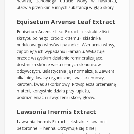
nawilża, zapobiega utracie wody w naskórku,
ułatwia przenikanie innych substancji w głąb skóry.
Equisetum Arvense Leaf Extract
Equisetum Arvense Leaf Extract - ekstrakt z liści
skrzypu polnego, źródło krzemu - składnika
budulcowego włosów i paznokci. Wzmacnia włosy,
zapobiega ich wypadaniu i łamaniu. Wykazuje
przede wszystkim działanie remineralizujące,
dostarcza skórze wielu cennych składników
odżywczych, uelastycznia ją i normalizuje. Zawiera
alkaloidy, kwasy organiczne, kwas krzemowy,
karoten, kwas askorbinowy. Przyspiesza przemianę
materii, korzystnie działa przy łupieżu,
podrażnieniach i swędzeniu skóry głowy.
Lawsonia Inermis Extract
Lawsonia Inermis Extract - ekstrakt z Lawsonii
bezbronnej – henna. Otrzymuje się z niej