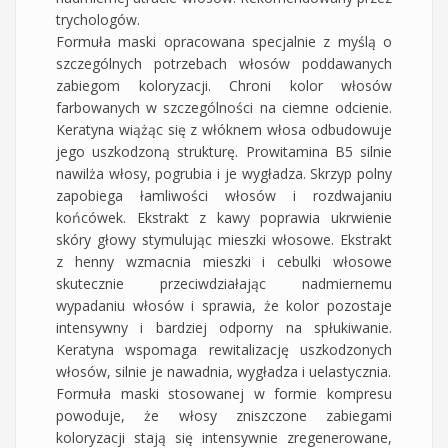
trychologów.
Formuła maski opracowana specjalnie z myślą o
szczególnych potrzebach włosów poddawanych
zabiegom koloryzacji. Chroni kolor włosów
farbowanych w szczególności na ciemne odcienie.
Keratyna wiążąc się z włóknem włosa odbudowuje
jego uszkodzoną strukturę. Prowitamina B5 silnie
nawilża włosy, pogrubia i je wygładza. Skrzyp polny
zapobiega łamliwości włosów i rozdwajaniu
końcówek. Ekstrakt z kawy poprawia ukrwienie
skóry głowy stymulując mieszki włosowe. Ekstrakt
z henny wzmacnia mieszki i cebulki włosowe
skutecznie przeciwdziałając nadmiernemu
wypadaniu włosów i sprawia, że kolor pozostaje
intensywny i bardziej odporny na spłukiwanie.
Keratyna wspomaga rewitalizację uszkodzonych
włosów, silnie je nawadnia, wygładza i uelastycznia.
Formuła maski stosowanej w formie kompresu
powoduje, że włosy zniszczone zabiegami
koloryzacji stają się intensywnie zregenerowane,