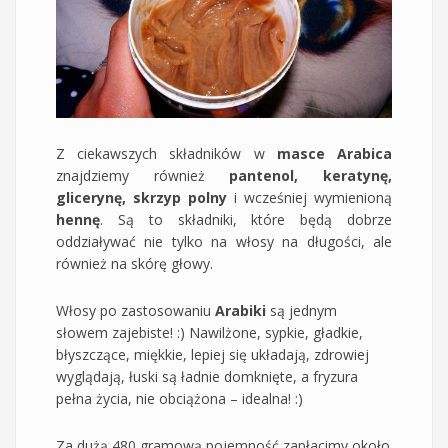
Z ciekawszych składników w
masce Arabica
znajdziemy również
pantenol, keratynę,
glicerynę, skrzyp polny
i wcześniej wymienioną
hennę
. Są to składniki, które będą dobrze
oddziaływać nie tylko na włosy na długości, ale
również na skórę głowy.
Włosy po zastosowaniu
Arabiki
są jednym
słowem zajebiste! :) Nawilżone, sypkie, gładkie,
błyszczące, miękkie, lepiej się układają, zdrowiej
wyglądają, łuski są ładnie domknięte, a fryzura
pełna życia, nie obciążona – idealna! :)
Za dużą 480 gramową pojemność zapłacimy około