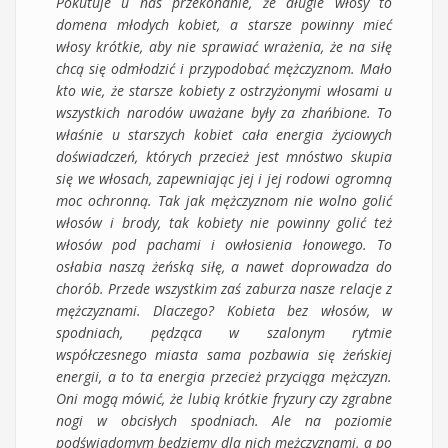
Pokutuje u nas przekonanie, że długie włosy to
domena młodych kobiet, a starsze powinny mieć
włosy krótkie, aby nie sprawiać wrażenia, że na siłę
chcą się odmłodzić i przypodobać mężczyznom. Mało
kto wie, że starsze kobiety z ostrzyżonymi włosami u
wszystkich narodów uważane były za zhańbione. To
właśnie u starszych kobiet cała energia życiowych
doświadczeń, których przecież jest mnóstwo skupia
się we włosach, zapewniając jej i jej rodowi ogromną
moc ochronną. Tak jak mężczyznom nie wolno golić
włosów i brody, tak kobiety nie powinny golić też
włosów pod pachami i owłosienia łonowego. To
osłabia naszą żeńską siłę, a nawet doprowadza do
chorób. Przede wszystkim zaś zaburza nasze relacje z
mężczyznami. Dlaczego? Kobieta bez włosów, w
spodniach, pędząca w szalonym rytmie
współczesnego miasta sama pozbawia się żeńskiej
energii, a to ta energia przecież przyciąga mężczyzn.
Oni mogą mówić, że lubią krótkie fryzury czy zgrabne
nogi w obcisłych spodniach. Ale na poziomie
podświadomym będziemy dla nich mężczyznami, a po