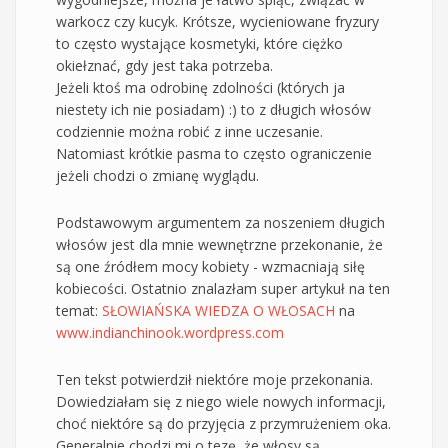
warkocz czy kucyk. Krótsze, wycieniowane fryzury
to często wystające kosmetyki, które ciężko
okiełznać, gdy jest taka potrzeba.
Jeżeli ktoś ma odrobinę zdolności (których ja
niestety ich nie posiadam) :) to z długich włosów
codziennie można robić z inne uczesanie.
Natomiast krótkie pasma to często ograniczenie
jeżeli chodzi o zmianę wyglądu.
Podstawowym argumentem za noszeniem długich
włosów jest dla mnie wewnętrzne przekonanie, że
są one źródłem mocy kobiety - wzmacniają siłę
kobiecości. Ostatnio znalazłam super artykuł na ten
temat:
SŁOWIAŃSKA WIEDZA O WŁOSACH
na
www.indianchinook.wordpress.com
Ten tekst potwierdził niektóre moje przekonania.
Dowiedziałam się z niego wiele nowych informacji,
choć niektóre są do przyjęcia z przymrużeniem oka.
Generalnie chodzi mi o tezę, że włosy są