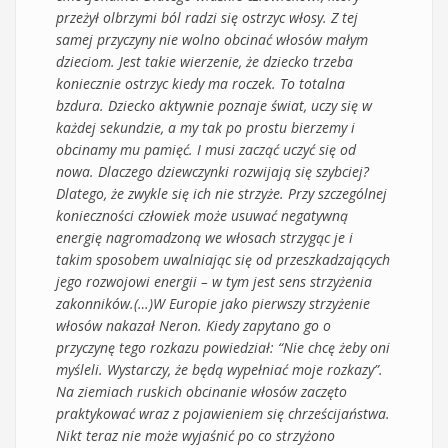
przeżył olbrzymi ból radzi się ostrzyc włosy. Z tej
samej przyczyny nie wolno obcinać włosów małym
dzieciom. Jest takie wierzenie, że dziecko trzeba
koniecznie ostrzyc kiedy ma roczek. To totalna
bzdura. Dziecko aktywnie poznaje świat, uczy się w
każdej sekundzie, a my tak po prostu bierzemy i
obcinamy mu pamięć. I musi zacząć uczyć się od
nowa. Dlaczego dziewczynki rozwijają się szybciej?
Dlatego, że zwykle się ich nie strzyże. Przy szczególnej
konieczności człowiek może usuwać negatywną
energię nagromadzoną we włosach strzygąc je i
takim sposobem uwalniając się od przeszkadzających
jego rozwojowi energii – w tym jest sens strzyżenia
zakonników.(…)W Europie jako pierwszy strzyżenie
włosów nakazał Neron. Kiedy zapytano go o
przyczynę tego rozkazu powiedział: “Nie chcę żeby oni
myśleli. Wystarczy, że będą wypełniać moje rozkazy”.
Na ziemiach ruskich obcinanie włosów zaczęto
praktykować wraz z pojawieniem się chrześcijaństwa.
Nikt teraz nie może wyjaśnić po co strzyżono