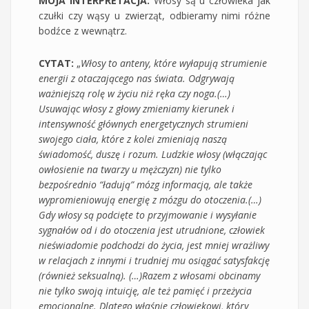
MOJA INTERPRETACJA:
Włosy są u człowieka jak
czułki czy wąsy u zwierząt, odbieramy nimi różne
bodźce z wewnątrz.
CYTAT:
„
Włosy to anteny, które wyłapują strumienie
energii z otaczającego nas świata. Odgrywają
ważniejszą rolę w życiu niż ręka czy noga.(…)
Usuwając włosy z głowy zmieniamy kierunek i
intensywność głównych energetycznych strumieni
swojego ciała, które z kolei zmieniają naszą
świadomość, duszę i rozum. Ludzkie włosy (włączając
owłosienie na twarzy u mężczyzn) nie tylko
bezpośrednio “ładują” mózg informacją, ale także
wypromieniowują energię z mózgu do otoczenia.(…)
Gdy włosy są podcięte to przyjmowanie i wysyłanie
sygnałów od i do otoczenia jest utrudnione, człowiek
nieświadomie podchodzi do życia, jest mniej wrażliwy
w relacjach z innymi i trudniej mu osiągać satysfakcję
(również seksualną). (…)Razem z włosami obcinamy
nie tylko swoją intuicję, ale też pamięć i przeżycia
emocjonalne. Dlatego właśnie człowiekowi, który