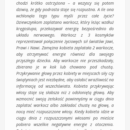
chodzi krótko ostrzyżona – a wszyscy się potem
dziwią, że gdy podrasta staje się rozpustna. A ile ona
wchłonęła tego typu myśli przez całe życie?
Dziewczynkom zaplatano warkocz, który leżąc wzdłuż
kręgosłupa, przekazywał energię bezpośrednio do
układu nerwowego. Warkocz z 3 kosmyków
reprezentował połączenie życiowych sił światów Jawi,
Prawi i Nawi. Zamężna kobieta zaplatała 2 warkocze,
aby otrzymywać energie również dla swojego
przyszłego dziecka. Aby warkocze nie przeszkadzały,
zbierano je w kok lub chowano pod chustą.
Przykrywanie głowy przez kobiety w miejscach siły czy
świątyniach jest niezbędne, aby osłabić wrażliwość na
informację od wszechświata. Kobieta przykrywając
włosy staje się słabsza niż z odsłoniętą głową. Aby
wzmocnić swoją żeńskość powinnyśmy w ciągu dnia
zaplatać warkocz albo zakładać chustę na głowę, a
nocą mieć rozpuszczone włosy. Kiedy kobieta idzie w
ciągu dnia z rozpuszczonymi włosami po mieście
pobiera wszelkie negatywne energie z otoczenia.