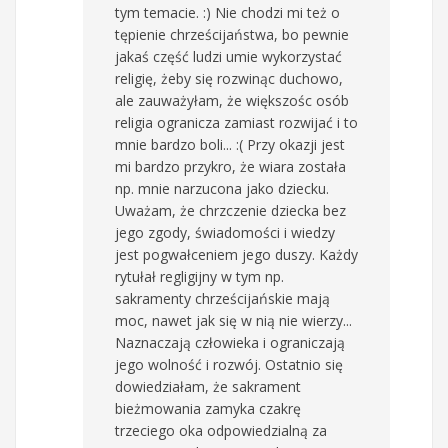
tym temacie. :) Nie chodzi mi też o
tępienie chrześcijaństwa, bo pewnie
jakaś część ludzi umie wykorzystać
religię, żeby się rozwinąc duchowo,
ale zauważyłam, że większośc osób
religia ogranicza zamiast rozwijać i to
mnie bardzo boli... :( Przy okazji jest
mi bardzo przykro, że wiara została
np. mnie narzucona jako dziecku.
Uważam, że chrzczenie dziecka bez
jego zgody, świadomości i wiedzy
jest pogwałceniem jego duszy. Każdy
rytułał regligijny w tym np.
sakramenty chrześcijańskie mają
moc, nawet jak się w nią nie wierzy...
Naznaczają człowieka i ograniczają
jego wolność i rozwój. Ostatnio się
dowiedziałam, że sakrament
bieżmowania zamyka czakrę
trzeciego oka odpowiedzialną za