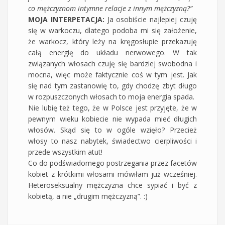
co mężczyznom intymne relacje z innym mężczyzną?”
MOJA INTERPETACJA:
Ja osobiście najlepiej czuję
się w warkoczu, dlatego podoba mi się założenie,
że warkocz, który leży na kręgosłupie przekazuję
całą energię do układu nerwowego. W tak
związanych włosach czuję się bardziej swobodna i
mocna, więc może faktycznie coś w tym jest. Jak
się nad tym zastanowię to, gdy chodzę zbyt długo
w rozpuszczonych włosach to moja energia spada.
Nie lubię też tego, że w Polsce jest przyjęte, że w
pewnym wieku kobiecie nie wypada mieć długich
włosów. Skąd się to w ogóle wzięło? Przecież
włosy to nasz nabytek, świadectwo cierpliwości i
przede wszystkim atut!
Co do podświadomego postrzegania przez facetów
kobiet z krótkimi włosami mówiłam już wcześniej.
Heteroseksualny mężczyzna chce sypiać i być z
kobietą, a nie „drugim mężczyzną”. :)