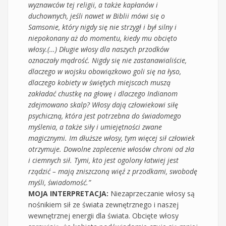
wyznawców tej religii, a także kapłanów i
duchownych, jeśli nawet w Biblii mówi się o
Samsonie, który nigdy się nie strzygł i był silny i
niepokonany aż do momentu, kiedy mu obcięto
włosy.(…) Długie włosy dla naszych przodków
oznaczały mądrość. Nigdy się nie zastanawialiście,
dlaczego w wojsku obowiązkowo goli się na łyso,
dlaczego kobiety w świętych miejscach muszą
zakładać chustkę na głowę i dlaczego Indianom
zdejmowano skalp? Włosy dają człowiekowi siłę
psychiczną, która jest potrzebna do świadomego
myślenia, a także siły i umiejętności zwane
magicznymi. Im dłuższe włosy, tym więcej sił człowiek
otrzymuje. Dowolne zaplecenie włosów chroni od zła
i ciemnych sił. Tymi, kto jest ogolony łatwiej jest
rządzić – mają zniszczoną więź z przodkami, swobodę
myśli, świadomość.”
MOJA INTERPRETACJA:
Niezaprzeczanie włosy są
nośnikiem sił ze świata zewnętrznego i naszej
wewnętrznej energii dla świata. Obcięte włosy