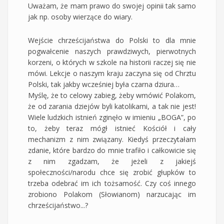
Uważam, że mam prawo do swojej opinii tak samo
jak np. osoby wierzące do wiary.
Wejście chrześcijaństwa do Polski to dla mnie
pogwałcenie naszych prawdziwych, pierwotnych
korzeni, o których w szkole na historii raczej się nie
mówi. Lekcje o naszym kraju zaczyna się od Chrztu
Polski, tak jakby wcześniej była czarna dziura…
Myślę, że to celowy zabieg, żeby wmówić Polakom,
że od zarania dziejów byli katolikami, a tak nie jest!
Wiele ludzkich istnień zginęło w imieniu „BOGA”, po
to, żeby teraz mógł istnieć Kościół i cały
mechanizm z nim związany. Kiedyś przeczytałam
zdanie, które bardzo do mnie trafiło i całkowicie się
z nim zgadzam, że jeżeli z jakiejś
społeczności/narodu chce się zrobić głupków to
trzeba odebrać im ich tożsamość. Czy coś innego
zrobiono Polakom (Słowianom) narzucając im
chrześcijaństwo...?