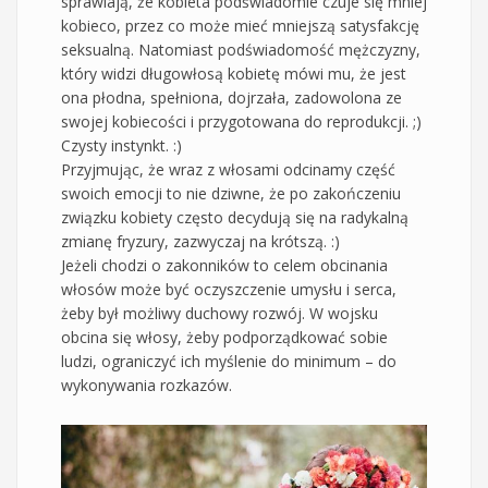
sprawiają, że kobieta podświadomie czuje się mniej
kobieco, przez co może mieć mniejszą satysfakcję
seksualną. Natomiast podświadomość mężczyzny,
który widzi długowłosą kobietę mówi mu, że jest
ona płodna, spełniona, dojrzała, zadowolona ze
swojej kobiecości i przygotowana do reprodukcji. ;)
Czysty instynkt. :)
Przyjmując, że wraz z włosami odcinamy część
swoich emocji to nie dziwne, że po zakończeniu
związku kobiety często decydują się na radykalną
zmianę fryzury, zazwyczaj na krótszą. :)
Jeżeli chodzi o zakonników to celem obcinania
włosów może być oczyszczenie umysłu i serca,
żeby był możliwy duchowy rozwój. W wojsku
obcina się włosy, żeby podporządkować sobie
ludzi, ograniczyć ich myślenie do minimum – do
wykonywania rozkazów.