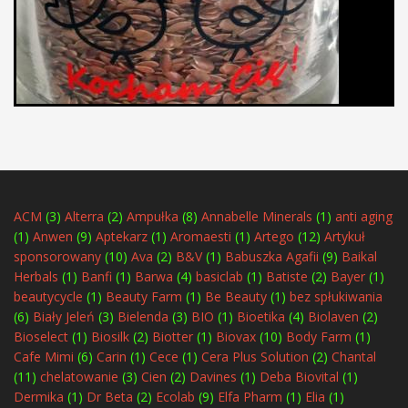
ACM
(3)
Alterra
(2)
Ampułka
(8)
Annabelle Minerals
(1)
anti aging
(1)
Anwen
(9)
Aptekarz
(1)
Aromaesti
(1)
Artego
(12)
Artykuł
sponsorowany
(10)
Ava
(2)
B&V
(1)
Babuszka Agafii
(9)
Baikal
Herbals
(1)
Banfi
(1)
Barwa
(4)
basiclab
(1)
Batiste
(2)
Bayer
(1)
beautycycle
(1)
Beauty Farm
(1)
Be Beauty
(1)
bez spłukiwania
(6)
Biały Jeleń
(3)
Bielenda
(3)
BIO
(1)
Bioetika
(4)
Biolaven
(2)
Bioselect
(1)
Biosilk
(2)
Biotter
(1)
Biovax
(10)
Body Farm
(1)
Cafe Mimi
(6)
Carin
(1)
Cece
(1)
Cera Plus Solution
(2)
Chantal
(11)
chelatowanie
(3)
Cien
(2)
Davines
(1)
Deba Biovital
(1)
Dermika
(1)
Dr Beta
(2)
Ecolab
(9)
Elfa Pharm
(1)
Elia
(1)