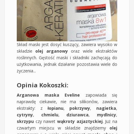
Skład maski jest dosyć kuszący, zawiera wysoko w
składzie
olej arganowy
oraz wiele ekstraktów
roślinnych. Gęstość maski i składniki zachęcają do
użytkowania, jednak działanie pozostawia wiele do
życzenia...
Opinia Kokoszki:
Arganowa maska Eveline
zapowiada się
naprawdę ciekawie, nie ma silikonów, zawiera
ekstrakty: z
łopianu
,
pokrzywy
,
nagietka
,
cytryny
,
chmielu
,
dziurawca
,
mydlnicy
,
skrzypu
czy nawet
wąkroty azjaztyckiej
. Już na
czwartym miejscu w składzie znajdziemy
olej