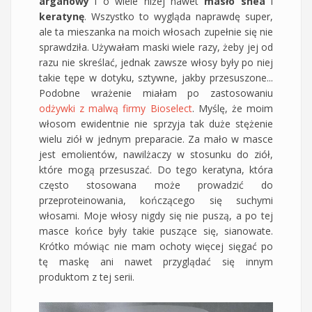
arganowy
i o wiele niżej nawet
masło shea
i
keratynę
. Wszystko to wygląda naprawdę super,
ale ta mieszanka na moich włosach zupełnie się nie
sprawdziła. Używałam maski wiele razy, żeby jej od
razu nie skreślać, jednak zawsze włosy były po niej
takie tępe w dotyku, sztywne, jakby przesuszone...
Podobne wrażenie miałam po zastosowaniu
odżywki z malwą firmy Bioselect
. Myślę, że moim
włosom ewidentnie nie sprzyja tak duże stężenie
wielu ziół w jednym preparacie. Za mało w masce
jest emolientów, nawilżaczy w stosunku do ziół,
które mogą przesuszać. Do tego keratyna, która
często stosowana może prowadzić do
przeproteinowania, kończącego się suchymi
włosami. Moje włosy nigdy się nie puszą, a po tej
masce końce były takie puszące się, sianowate.
Krótko mówiąc nie mam ochoty więcej sięgać po
tę maskę ani nawet przyglądać się innym
produktom z tej serii.