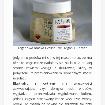
Arganowa maska Eveline 8w1 Argan + Keratin
Jedyne co podoba mi się w tej masce to to, że ma
filtr UV, więc może nadałaby się na lato. Z drugiej
strony zawiera wyciąg z dziurawca, który w
połączeniu z promieniowaniem słonecznym może
uczulać...
Ekstrakt z cytryny
ma właściwości
zakwaszające, czyli domyka łuski włosów,
wygładza i przeciwdziała wypłukiwaniu koloru,
jednak często stosowany może wysuszać włosy.
Myślę, że maska na pewno nie sprawdzi się przy