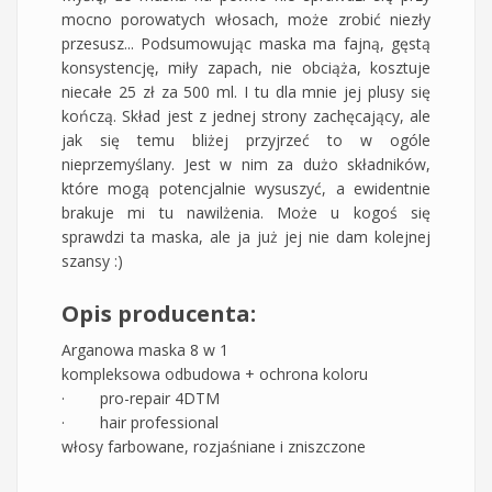
mocno porowatych włosach, może zrobić niezły
przesusz... Podsumowując maska ma fajną, gęstą
konsystencję, miły zapach, nie obciąża, kosztuje
niecałe 25 zł za 500 ml. I tu dla mnie jej plusy się
kończą. Skład jest z jednej strony zachęcający, ale
jak się temu bliżej przyjrzeć to w ogóle
nieprzemyślany. Jest w nim za dużo składników,
które mogą potencjalnie wysuszyć, a ewidentnie
brakuje mi tu nawilżenia. Może u kogoś się
sprawdzi ta maska, ale ja już jej nie dam kolejnej
szansy :)
Opis producenta:
Arganowa maska 8 w 1
kompleksowa odbudowa + ochrona koloru
· pro-repair 4DTM
· hair professional
włosy farbowane, rozjaśniane i zniszczone