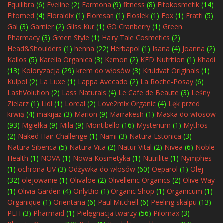
Equilibra
(6)
Eveline
(2)
Farmona
(9)
fitness
(8)
Fitokosmetik
(14)
Fitomed
(4)
Floraldix
(1)
Floresan
(1)
Floslek
(1)
Fox
(1)
Fratti
(5)
Gal
(3)
Garnier
(2)
Gliss Kur
(1)
GO Cranberry
(1)
Green
Pharmacy
(3)
Green Style
(1)
Hairy Tale Cosmetics
(2)
Head&Shoulders
(1)
henna
(22)
Herbapol
(1)
Isana
(4)
Joanna
(2)
Kallos
(5)
Karelia Organica
(3)
Kemon
(2)
KFD Nutrition
(1)
Khadi
(13)
Koloryzacja
(29)
krem do włosów
(3)
Kruidvat Originals
(1)
Kulpol
(2)
La Luxe
(1)
Lappa Avocado
(2)
La Roche-Posay
(6)
LashVolution
(2)
Lass Naturals
(4)
Le Cafe de Beaute
(3)
Leśny
Zielarz
(1)
Lidl
(1)
Loreal
(2)
Love2mix Organic
(4)
Lęk przed
krwią
(4)
makijaż
(3)
Marion
(9)
Marrakesh
(1)
Maska do włosów
(93)
Mgiełka
(9)
Mila
(9)
Montibello
(16)
Mysterium
(1)
Mythos
(2)
Naked Hair Challenge
(1)
Nami
(3)
Natura Estonica
(3)
Natura Siberica
(5)
Natura Vita
(2)
Natur Vital
(2)
Nivea
(6)
Noble
Health
(1)
NOVA
(1)
Nowa Kosmetyka
(1)
Nutrilite
(1)
Nymphes
(1)
ochrona UV
(3)
Odżywka do włosów
(60)
Oeparol
(1)
Olej
(32)
olejowanie
(1)
Olivaloe
(2)
Olivellenic Organics
(2)
Olive Way
(1)
Olivia Garden
(4)
OnlyBio
(1)
Organic Shop
(1)
Organicum
(1)
Organique
(1)
Orientana
(6)
Paul Mitchell
(6)
Peeling skalpu
(13)
PEH
(3)
Pharmaid
(1)
Pielęgnacja twarzy
(56)
Pilomax
(3)