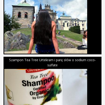
Szampon Tea Tree Urtekram i parę słów o sodium coco-
sulfate