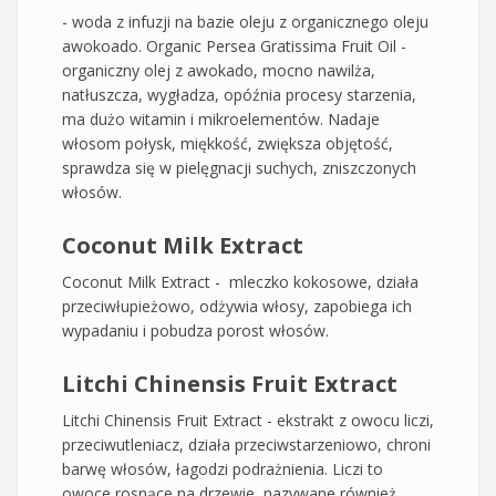
- woda z infuzji na bazie oleju z organicznego oleju
awokoado. Organic Persea Gratissima Fruit Oil -
organiczny olej z awokado, mocno nawilża,
natłuszcza, wygładza, opóźnia procesy starzenia,
ma dużo witamin i mikroelementów. Nadaje
włosom połysk, miękkość, zwiększa objętość,
sprawdza się w pielęgnacji suchych, zniszczonych
włosów.
Coconut Milk Extract
Coconut Milk Extract - mleczko kokosowe, działa
przeciwłupieżowo, odżywia włosy, zapobiega ich
wypadaniu i pobudza porost włosów.
Litchi Chinensis Fruit Extract
Litchi Chinensis Fruit Extract - ekstrakt z owocu liczi,
przeciwutleniacz, działa przeciwstarzeniowo, chroni
barwę włosów, łagodzi podrażnienia. Liczi to
owoce rosnące na drzewie, nazywane również