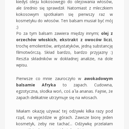
kiedyś oleju kokosowego do olejowania włosów,
ale średnio się sprawdził. Natomiast z mleczkiem
kokosowym spotkałam się pierwszy raz w
kosmetyku do włosów. Ten balsam musiał być mój
;)
Po za tym balsam zawiera między innymi;
olej z
orzechów włoskich
,
ekstrakt z owoców liczi
,
trochę emolientów, antystatyków, jedną substancję
filmotwórczą. Skład bardzo, bardzo przyjazny :)
Reszta składników w dokładnej analizie, na dole
wpisu.
Pierwsze co mnie zauroczyło w
awokadowym
balsamie Afryka
to zapach. Cudowna,
egzotyczna, słodka woń, coś a`la ananas. Fajnie, że
zapach delikatnie utrzymuje się na włosach.
Miałam okazję używać tej odżywki kilka razy pod
rząd, na wyjeździe w górach. Zawsze biorę jeden
kosmetyk, żeby nie tachać... Odżywkę przelałam