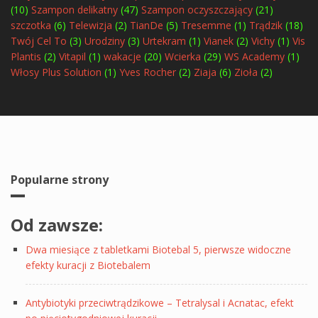
(10)
Szampon delikatny
(47)
Szampon oczyszczający
(21)
szczotka
(6)
Telewizja
(2)
TianDe
(5)
Tresemme
(1)
Trądzik
(18)
Twój Cel To
(3)
Urodziny
(3)
Urtekram
(1)
Vianek
(2)
Vichy
(1)
Vis
Plantis
(2)
Vitapil
(1)
wakacje
(20)
Wcierka
(29)
WS Academy
(1)
Włosy Plus Solution
(1)
Yves Rocher
(2)
Ziaja
(6)
Zioła
(2)
Popularne strony
Od zawsze:
Dwa miesiące z tabletkami Biotebal 5, pierwsze widoczne
efekty kuracji z Biotebalem
Antybiotyki przeciwtrądzikowe – Tetralysal i Acnatac, efekt