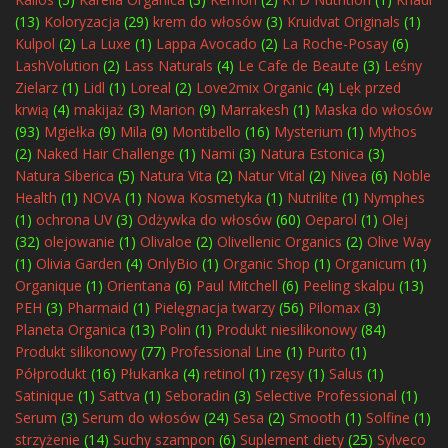
(13)
Koloryzacja
(29)
krem do włosów
(3)
Kruidvat Originals
(1)
Kulpol
(2)
La Luxe
(1)
Lappa Avocado
(2)
La Roche-Posay
(6)
LashVolution
(2)
Lass Naturals
(4)
Le Cafe de Beaute
(3)
Leśny
Zielarz
(1)
Lidl
(1)
Loreal
(2)
Love2mix Organic
(4)
Lęk przed
krwią
(4)
makijaż
(3)
Marion
(9)
Marrakesh
(1)
Maska do włosów
(93)
Mgiełka
(9)
Mila
(9)
Montibello
(16)
Mysterium
(1)
Mythos
(2)
Naked Hair Challenge
(1)
Nami
(3)
Natura Estonica
(3)
Natura Siberica
(5)
Natura Vita
(2)
Natur Vital
(2)
Nivea
(6)
Noble
Health
(1)
NOVA
(1)
Nowa Kosmetyka
(1)
Nutrilite
(1)
Nymphes
(1)
ochrona UV
(3)
Odżywka do włosów
(60)
Oeparol
(1)
Olej
(32)
olejowanie
(1)
Olivaloe
(2)
Olivellenic Organics
(2)
Olive Way
(1)
Olivia Garden
(4)
OnlyBio
(1)
Organic Shop
(1)
Organicum
(1)
Organique
(1)
Orientana
(6)
Paul Mitchell
(6)
Peeling skalpu
(13)
PEH
(3)
Pharmaid
(1)
Pielęgnacja twarzy
(56)
Pilomax
(3)
Planeta Organica
(13)
Polin
(1)
Produkt niesilikonowy
(84)
Produkt silikonowy
(77)
Professional Line
(1)
Purito
(1)
Półprodukt
(16)
Płukanka
(4)
retinol
(1)
rzęsy
(1)
Salus
(1)
Satinique
(1)
Sattva
(1)
Seboradin
(3)
Selective Professional
(1)
Serum
(3)
Serum do włosów
(24)
Sesa
(2)
Smooth
(1)
Solfine
(1)
strzyżenie
(14)
Suchy szampon
(6)
Suplement diety
(25)
Sylveco