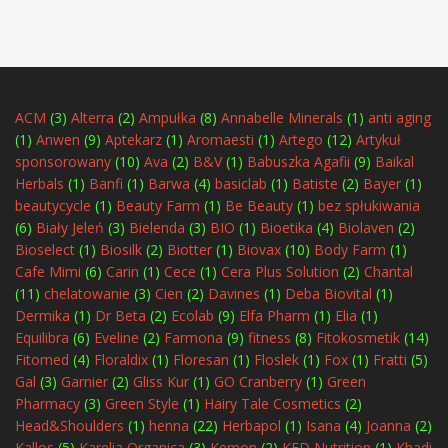
ACM
(3)
Alterra
(2)
Ampułka
(8)
Annabelle Minerals
(1)
anti aging
(1)
Anwen
(9)
Aptekarz
(1)
Aromaesti
(1)
Artego
(12)
Artykuł
sponsorowany
(10)
Ava
(2)
B&V
(1)
Babuszka Agafii
(9)
Baikal
Herbals
(1)
Banfi
(1)
Barwa
(4)
basiclab
(1)
Batiste
(2)
Bayer
(1)
beautycycle
(1)
Beauty Farm
(1)
Be Beauty
(1)
bez spłukiwania
(6)
Biały Jeleń
(3)
Bielenda
(3)
BIO
(1)
Bioetika
(4)
Biolaven
(2)
Bioselect
(1)
Biosilk
(2)
Biotter
(1)
Biovax
(10)
Body Farm
(1)
Cafe Mimi
(6)
Carin
(1)
Cece
(1)
Cera Plus Solution
(2)
Chantal
(11)
chelatowanie
(3)
Cien
(2)
Davines
(1)
Deba Biovital
(1)
Dermika
(1)
Dr Beta
(2)
Ecolab
(9)
Elfa Pharm
(1)
Elia
(1)
Equilibra
(6)
Eveline
(2)
Farmona
(9)
fitness
(8)
Fitokosmetik
(14)
Fitomed
(4)
Floraldix
(1)
Floresan
(1)
Floslek
(1)
Fox
(1)
Fratti
(5)
Gal
(3)
Garnier
(2)
Gliss Kur
(1)
GO Cranberry
(1)
Green
Pharmacy
(3)
Green Style
(1)
Hairy Tale Cosmetics
(2)
Head&Shoulders
(1)
henna
(22)
Herbapol
(1)
Isana
(4)
Joanna
(2)
Kallos
(5)
Karelia Organica
(3)
Kemon
(2)
KFD Nutrition
(1)
Khadi