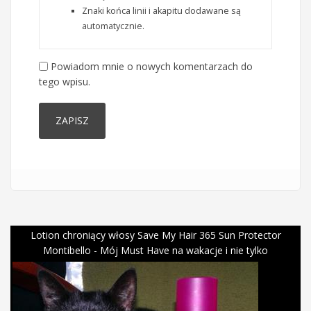
Znaki końca linii i akapitu dodawane są
automatycznie.
Powiadom mnie o nowych komentarzach do
tego wpisu.
Lotion chroniący włosy Save My Hair 365 Sun Protector
Montibello - Mój Must Have na wakacje i nie tylko