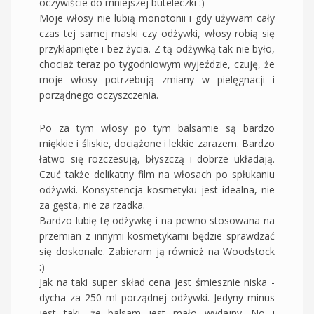
oczywiście do mniejszej buteleczki :)
Moje włosy nie lubią monotonii i gdy używam cały
czas tej samej maski czy odżywki, włosy robią się
przyklapnięte i bez życia. Z tą odżywką tak nie było,
chociaż teraz po tygodniowym wyjeździe, czuję, że
moje włosy potrzebują zmiany w pielęgnacji i
porządnego oczyszczenia.
Po za tym włosy po tym balsamie są bardzo
miękkie i śliskie, dociążone i lekkie zarazem. Bardzo
łatwo się rozczesują, błyszczą i dobrze układają.
Czuć także delikatny film na włosach po spłukaniu
odżywki. Konsystencja kosmetyku jest idealna, nie
za gęsta, nie za rzadka.
Bardzo lubię tę odżywkę i na pewno stosowana na
przemian z innymi kosmetykami będzie sprawdzać
się doskonale. Zabieram ją również na Woodstock
:)
Jak na taki super skład cena jest śmiesznie niska -
dycha za 250 ml porządnej odżywki. Jedyny minus
jest taki, że balsam jest mało wydajny. No i