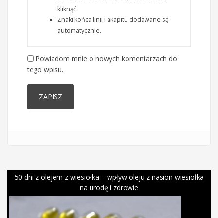
kliknąć.
Znaki końca linii i akapitu dodawane są
automatycznie.
Powiadom mnie o nowych komentarzach do
tego wpisu.
50 dni z olejem z wiesiołka – wpływ oleju z nasion wiesiołka
na urodę i zdrowie