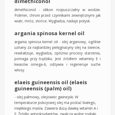
dimethiconol
dimethiconol - silikon rozpuszczalny w wodzie.
Polimer, chroni przed czynnikami zewnętrznymi jak
wiatr, mróz, słońce. Wygładza, nadaje połysk.
argania spinosa kernel oil
argania spinosa kernel oil - olej arganowy, ogólnie
uznany za najbardziej pielęgnacyny olej na świecie,
rewitalizuje, wygładza, opóżnia procesy starzenia,
pomaga przy trądziku. Jest źródłem witaminy E i
kwasów omega-6, odżywia i regeneruje suche
włosy.
elaeis guineensis oil (elaeis
guineensis (palm) oil)
- olej palmowy, olejowiec gwinejski. W
temperaturze pokojowej olej ma postać białego,
miękkiego masła. Zawiera dużą dawkę witamin A i
E. Źródło antyoksydantów, zwalcza wolne rodniki,