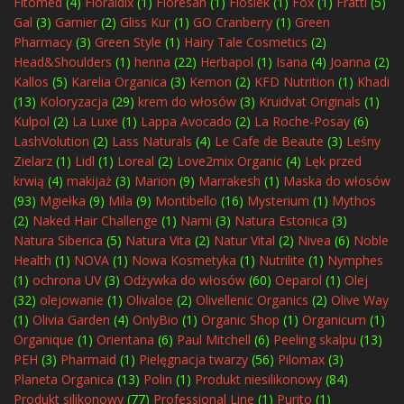
Fitomed
(4)
Floraldix
(1)
Floresan
(1)
Floslek
(1)
Fox
(1)
Fratti
(5)
Gal
(3)
Garnier
(2)
Gliss Kur
(1)
GO Cranberry
(1)
Green
Pharmacy
(3)
Green Style
(1)
Hairy Tale Cosmetics
(2)
Head&Shoulders
(1)
henna
(22)
Herbapol
(1)
Isana
(4)
Joanna
(2)
Kallos
(5)
Karelia Organica
(3)
Kemon
(2)
KFD Nutrition
(1)
Khadi
(13)
Koloryzacja
(29)
krem do włosów
(3)
Kruidvat Originals
(1)
Kulpol
(2)
La Luxe
(1)
Lappa Avocado
(2)
La Roche-Posay
(6)
LashVolution
(2)
Lass Naturals
(4)
Le Cafe de Beaute
(3)
Leśny
Zielarz
(1)
Lidl
(1)
Loreal
(2)
Love2mix Organic
(4)
Lęk przed
krwią
(4)
makijaż
(3)
Marion
(9)
Marrakesh
(1)
Maska do włosów
(93)
Mgiełka
(9)
Mila
(9)
Montibello
(16)
Mysterium
(1)
Mythos
(2)
Naked Hair Challenge
(1)
Nami
(3)
Natura Estonica
(3)
Natura Siberica
(5)
Natura Vita
(2)
Natur Vital
(2)
Nivea
(6)
Noble
Health
(1)
NOVA
(1)
Nowa Kosmetyka
(1)
Nutrilite
(1)
Nymphes
(1)
ochrona UV
(3)
Odżywka do włosów
(60)
Oeparol
(1)
Olej
(32)
olejowanie
(1)
Olivaloe
(2)
Olivellenic Organics
(2)
Olive Way
(1)
Olivia Garden
(4)
OnlyBio
(1)
Organic Shop
(1)
Organicum
(1)
Organique
(1)
Orientana
(6)
Paul Mitchell
(6)
Peeling skalpu
(13)
PEH
(3)
Pharmaid
(1)
Pielęgnacja twarzy
(56)
Pilomax
(3)
Planeta Organica
(13)
Polin
(1)
Produkt niesilikonowy
(84)
Produkt silikonowy
(77)
Professional Line
(1)
Purito
(1)