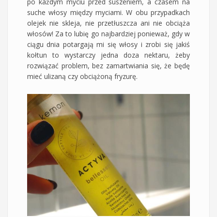
po każdym myciu przed suszeniem, a czasem na
suche włosy między myciami. W obu przypadkach
olejek nie skleja, nie przetłuszcza ani nie obciąża
włosów! Za to lubię go najbardziej ponieważ, gdy w
ciągu dnia potargają mi się włosy i zrobi się jakiś
kołtun to wystarczy jedna doza nektaru, żeby
rozwiązać problem, bez zamartwiania się, że będę
mieć ulizaną czy obciążoną fryzurę.