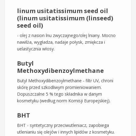
linum usitatissimum seed oil
(linum usitatissimum (linseed)
seed oil)
- olej z nasion lnu zwyczajnego/olej lniany. Mocno
nawilża, wygładza, nadaje połysk, zmiękcza i
uelastycznia włosy.
Butyl
Methoxydibenzoylmethane
Butyl Methoxydibenzoylmethane - filtr UV, chroni
skórę przed szkodliwym promieniowaniem.
Dopuszczalne 5 % tego składnika w danym
kosmetyku (według norm Komisji Europejskiej).
BHT
BHT - syntetyczny przeciwutleniacz, zapobiega
utlenianiu się olejów i innych lipidów z kosmetyku.