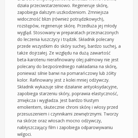
działa przeciwstarzeniowo. Regeneruje skórę,
zapobiega dalszym uszkodzeniom. Zmniejsza
widoczność blizn (również potrądzikowych),
rozstępów, regeneruje skórę. Przedłuża jej młody
wygląd. Stosowany w preparatach przeznaczonych
do leczenia łuszczycy i trądzik. Składnik polecany
przede wszystkim do skóry suchej, bardzo suchej, a
także dojrzałej. Ze względu na dużą zawartość
beta-karotenu nierafinowany olej palmowy nie jest
polecany do bezpośredniego nakładania na skórę,
ponieważ silnie barwi na pomarańczowy lub żółty
kolor. Rafinowany jest z kolei mniej odżywczy.
Składnik wykazuje silne działanie antyoksydacyjne,
zapobiega starzeniu skóry, poprawia elastyczność,
zmiękcza i wygładza. Jest bardzo tłustym
emolientem, skutecznie chroni skórę i włosy przed
przesuszeniem i czynnikami zewnętrznymi. Tworzy
na skórze oraz włosach mocno odżywczy,
nabłyszczający film i zapobiega odparowywaniu
wilgoci.