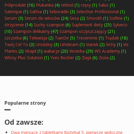
Półprodukt
(16)
Płukanka
(4)
retinol
(1)
rzęsy
(1)
Salus
(1)
Satinique
(1)
Sattva
(1)
Seboradin
(3)
Selective Professional
(1)
Serum
(3)
Serum do włosów
(24)
Sesa
(2)
Smooth
(1)
Solfine
(1)
strzyżenie
(14)
Suchy szampon
(6)
Suplement diety
(25)
Sylveco
(10)
Szampon delikatny
(47)
Szampon oczyszczający
(21)
szczotka
(6)
Telewizja
(2)
TianDe
(5)
Tresemme
(1)
Trądzik
(18)
Twój Cel To
(3)
Urodziny
(3)
Urtekram
(1)
Vianek
(2)
Vichy
(1)
Vis
Plantis
(2)
Vitapil
(1)
wakacje
(20)
Wcierka
(29)
WS Academy
(1)
Włosy Plus Solution
(1)
Yves Rocher
(2)
Ziaja
(6)
Zioła
(2)
Popularne strony
Od zawsze:
Dwa miesiące z tabletkami Biotebal 5, pierwsze widoczne