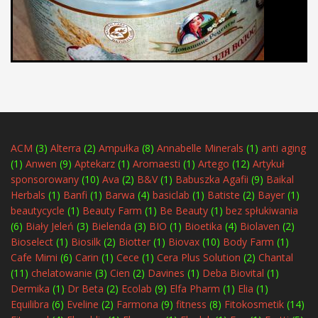
ACM
(3)
Alterra
(2)
Ampułka
(8)
Annabelle Minerals
(1)
anti aging
(1)
Anwen
(9)
Aptekarz
(1)
Aromaesti
(1)
Artego
(12)
Artykuł
sponsorowany
(10)
Ava
(2)
B&V
(1)
Babuszka Agafii
(9)
Baikal
Herbals
(1)
Banfi
(1)
Barwa
(4)
basiclab
(1)
Batiste
(2)
Bayer
(1)
beautycycle
(1)
Beauty Farm
(1)
Be Beauty
(1)
bez spłukiwania
(6)
Biały Jeleń
(3)
Bielenda
(3)
BIO
(1)
Bioetika
(4)
Biolaven
(2)
Bioselect
(1)
Biosilk
(2)
Biotter
(1)
Biovax
(10)
Body Farm
(1)
Cafe Mimi
(6)
Carin
(1)
Cece
(1)
Cera Plus Solution
(2)
Chantal
(11)
chelatowanie
(3)
Cien
(2)
Davines
(1)
Deba Biovital
(1)
Dermika
(1)
Dr Beta
(2)
Ecolab
(9)
Elfa Pharm
(1)
Elia
(1)
Equilibra
(6)
Eveline
(2)
Farmona
(9)
fitness
(8)
Fitokosmetik
(14)