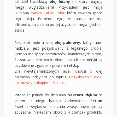
już tak! Uwielbiają
olej lniany
na który reagują
mega wygładzeniem! Przykładem jest moja
ulubiona
maska Kallos Color
, która zawiera sporo
tego oleju. Pomimo tego, że maska nie ma
silikonów, to pasma po jej użyciu są mega gładkie i
śliskie.
Niepokoi mnie trochę
olej palmowy
, który mam
nadzieję, jest pozyskiwany z legalnego źródła.
Kemon ma sporo certyfikatów świadczących o tym,
że surowce z których robione są ich kosmetyki są
uzyskiwane zgodnie z prawem i etyką.
Dla niewtajemniczonych jeżeli chodzi o olej
palmowy odsyłam do wpisu:
Pozyskiwanie oleju
palmowego okupione śmiercią
Wracając jednak do działania
Nektaru Piękna
to
jestem z niego bardzo zadowolona.
Serum
świetnie wygładza i ujarzmia włosy, nawet jak są
spuszone! Nakładam około 3-4 pompek produktu