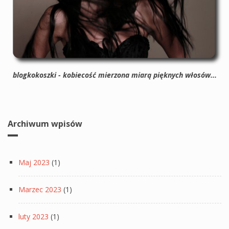
blogkokoszki - kobiecość mierzona miarą pięknych włosów...
Archiwum wpisów
Maj 2023
(1)
Marzec 2023
(1)
luty 2023
(1)