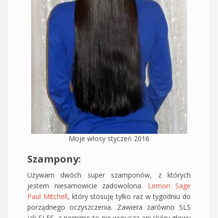
Moje włosy styczeń 2016
Szampony:
Używam dwóch super szamponów, z których
jestem niesamowicie zadowolona.
Lemon Sage
Paul Mitchell
, który stosuję tylko raz w tygodniu do
porządnego oczyszczenia. Zawiera zarówno SLS
jak SLES, a pomimo to nie wysusza ani skóry głowy