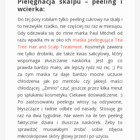
Pielęgnacja skalpu – peeling i
wcierka:
Do tej pory robiłam tylko peeling cukrowy na skalp i
to niezwykle rzadko, nie częściej niż raz w miesiącu.
Gdy odezwała się do mnie marka Paul Mitchell od
razu wpadła mi w oko ich
maska peelingująca Tea
Tree Hair and Scalp Treatment.
Kosmetyk zawiera
nie tylko drobinki, ale także kwas salicylowy, który
wspomaga złuszczanie naskórka. Jest go co
prawda bardzo mało, ale lepszy rydz niż nic. ;) Po
za tym maska ta daje bardzo mocne uczucie
chłodzenia jak po mentolu czy jakiejś maści
chłodzącej. „Zimno” czuć jeszcze przez kilka minut
po spłukaniu kosmetyku. Ciekawe doświadczenie. :)
Po zastosowaniu peelingu włosy są odżywione,
błyszczące i ładnie odbite od nasady. Stosuję go
raz na dwa tygodnie. Nie wiem na ile ten peeling
faktycznie działa i złuszcza naskórek. Żeby to
sprawdzić musiałabym zrobić sobie zdjęcia
mikroskopowe skóry głowy przed i po użyciu.