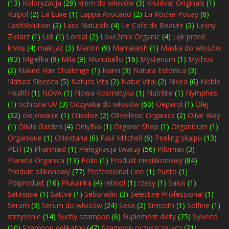
(13)
Koloryzacja
(29)
krem do włosów
(3)
Kruidvat Originals
(1)
Kulpol
(2)
La Luxe
(1)
Lappa Avocado
(2)
La Roche-Posay
(6)
LashVolution
(2)
Lass Naturals
(4)
Le Cafe de Beaute
(3)
Leśny
Zielarz
(1)
Lidl
(1)
Loreal
(2)
Love2mix Organic
(4)
Lęk przed
krwią
(4)
makijaż
(3)
Marion
(9)
Marrakesh
(1)
Maska do włosów
(93)
Mgiełka
(9)
Mila
(9)
Montibello
(16)
Mysterium
(1)
Mythos
(2)
Naked Hair Challenge
(1)
Nami
(3)
Natura Estonica
(3)
Natura Siberica
(5)
Natura Vita
(2)
Natur Vital
(2)
Nivea
(6)
Noble
Health
(1)
NOVA
(1)
Nowa Kosmetyka
(1)
Nutrilite
(1)
Nymphes
(1)
ochrona UV
(3)
Odżywka do włosów
(60)
Oeparol
(1)
Olej
(32)
olejowanie
(1)
Olivaloe
(2)
Olivellenic Organics
(2)
Olive Way
(1)
Olivia Garden
(4)
OnlyBio
(1)
Organic Shop
(1)
Organicum
(1)
Organique
(1)
Orientana
(6)
Paul Mitchell
(6)
Peeling skalpu
(13)
PEH
(3)
Pharmaid
(1)
Pielęgnacja twarzy
(56)
Pilomax
(3)
Planeta Organica
(13)
Polin
(1)
Produkt niesilikonowy
(84)
Produkt silikonowy
(77)
Professional Line
(1)
Purito
(1)
Półprodukt
(16)
Płukanka
(4)
retinol
(1)
rzęsy
(1)
Salus
(1)
Satinique
(1)
Sattva
(1)
Seboradin
(3)
Selective Professional
(1)
Serum
(3)
Serum do włosów
(24)
Sesa
(2)
Smooth
(1)
Solfine
(1)
strzyżenie
(14)
Suchy szampon
(6)
Suplement diety
(25)
Sylveco
(10)
Szampon delikatny
(47)
Szampon oczyszczający
(21)