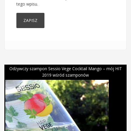
tego wpisu.
Odżywczy szampon Sessio Vege Cocktail Mango – mój HIT
2019 wśród szamponów