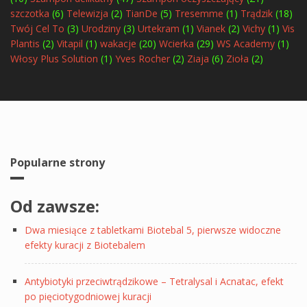
szczotka
(6)
Telewizja
(2)
TianDe
(5)
Tresemme
(1)
Trądzik
(18)
Twój Cel To
(3)
Urodziny
(3)
Urtekram
(1)
Vianek
(2)
Vichy
(1)
Vis
Plantis
(2)
Vitapil
(1)
wakacje
(20)
Wcierka
(29)
WS Academy
(1)
Włosy Plus Solution
(1)
Yves Rocher
(2)
Ziaja
(6)
Zioła
(2)
Popularne strony
Od zawsze:
Dwa miesiące z tabletkami Biotebal 5, pierwsze widoczne
efekty kuracji z Biotebalem
Antybiotyki przeciwtrądzikowe – Tetralysal i Acnatac, efekt
po pięciotygodniowej kuracji