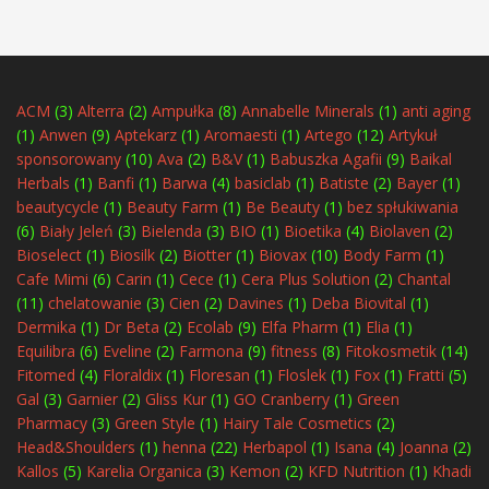
ACM
(3)
Alterra
(2)
Ampułka
(8)
Annabelle Minerals
(1)
anti aging
(1)
Anwen
(9)
Aptekarz
(1)
Aromaesti
(1)
Artego
(12)
Artykuł
sponsorowany
(10)
Ava
(2)
B&V
(1)
Babuszka Agafii
(9)
Baikal
Herbals
(1)
Banfi
(1)
Barwa
(4)
basiclab
(1)
Batiste
(2)
Bayer
(1)
beautycycle
(1)
Beauty Farm
(1)
Be Beauty
(1)
bez spłukiwania
(6)
Biały Jeleń
(3)
Bielenda
(3)
BIO
(1)
Bioetika
(4)
Biolaven
(2)
Bioselect
(1)
Biosilk
(2)
Biotter
(1)
Biovax
(10)
Body Farm
(1)
Cafe Mimi
(6)
Carin
(1)
Cece
(1)
Cera Plus Solution
(2)
Chantal
(11)
chelatowanie
(3)
Cien
(2)
Davines
(1)
Deba Biovital
(1)
Dermika
(1)
Dr Beta
(2)
Ecolab
(9)
Elfa Pharm
(1)
Elia
(1)
Equilibra
(6)
Eveline
(2)
Farmona
(9)
fitness
(8)
Fitokosmetik
(14)
Fitomed
(4)
Floraldix
(1)
Floresan
(1)
Floslek
(1)
Fox
(1)
Fratti
(5)
Gal
(3)
Garnier
(2)
Gliss Kur
(1)
GO Cranberry
(1)
Green
Pharmacy
(3)
Green Style
(1)
Hairy Tale Cosmetics
(2)
Head&Shoulders
(1)
henna
(22)
Herbapol
(1)
Isana
(4)
Joanna
(2)
Kallos
(5)
Karelia Organica
(3)
Kemon
(2)
KFD Nutrition
(1)
Khadi