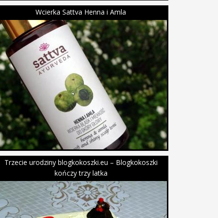
Wcierka Sattva Henna i Amla
Trzecie urodziny blogkokoszki.eu – Blogkokoszki
kończy trzy latka