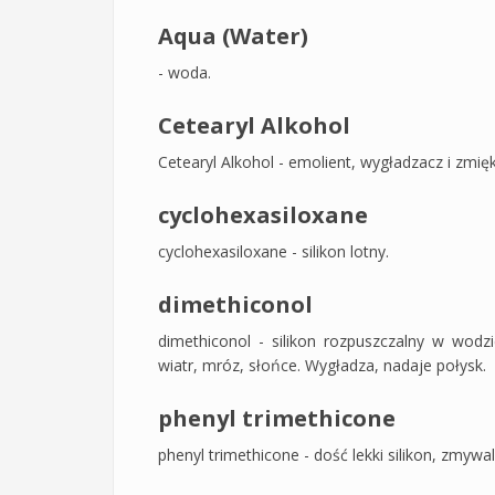
Aqua (Water)
- woda.
Cetearyl Alkohol
Cetearyl Alkohol - emolient, wygładzacz i zmię
cyclohexasiloxane
cyclohexasiloxane - silikon lotny.
dimethiconol
dimethiconol - silikon rozpuszczalny w wodz
wiatr, mróz, słońce. Wygładza, nadaje połysk.
phenyl trimethicone
phenyl trimethicone - dość lekki silikon, zmy