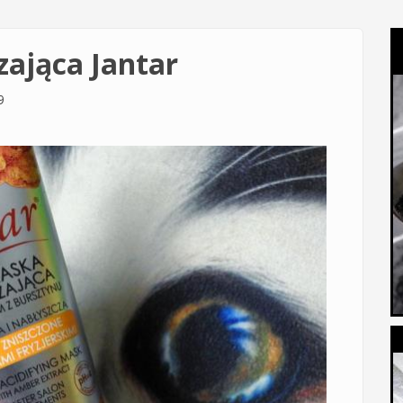
ająca Jantar
9