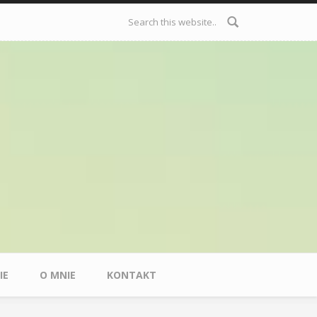
Formularz
wyszukiwania
IE
O MNIE
KONTAKT