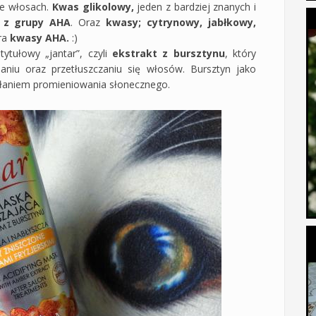
we włosach.
Kwas glikolowy,
jeden z bardziej znanych i
 z grupy AHA
. Oraz
kwasy; cytrynowy, jabłkowy,
era
kwasy AHA.
:)
ytułowy „jantar”, czyli
ekstrakt z bursztynu
, który
niu oraz przetłuszczaniu się włosów. Bursztyn jako
ziałaniem promieniowania słonecznego.