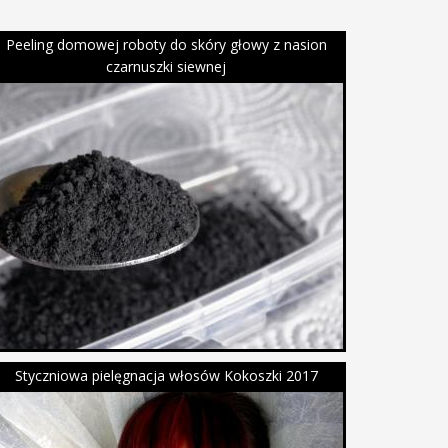
Peeling domowej roboty do skóry głowy z nasion
czarnuszki siewnej
Styczniowa pielęgnacja włosów Kokoszki 2017