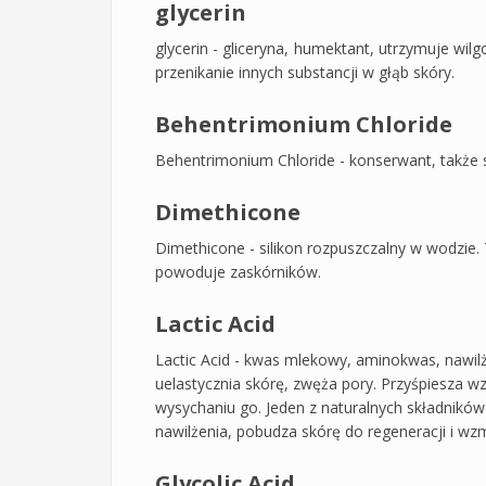
glycerin
glycerin - gliceryna, humektant, utrzymuje wil
przenikanie innych substancji w głąb skóry.
Behentrimonium Chloride
Behentrimonium Chloride - konserwant, także s
Dimethicone
Dimethicone - silikon rozpuszczalny w wodzie. 
powoduje zaskórników.
Lactic Acid
Lactic Acid - kwas mlekowy, aminokwas, nawilża
uelastycznia skórę, zwęża pory. Przyśpiesza w
wysychaniu go. Jeden z naturalnych składnik
nawilżenia, pobudza skórę do regeneracji i wzm
Glycolic Acid