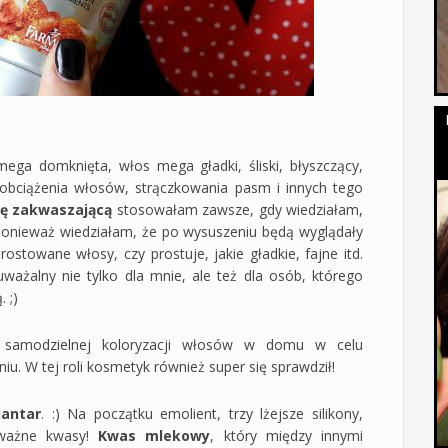
mega domknięta, włos mega gładki, śliski, błyszczący,
 obciążenia włosów, strączkowania pasm i innych tego
ę zakwaszającą
stosowałam zawsze, gdy wiedziałam,
ponieważ wiedziałam, że po wysuszeniu będą wyglądały
stowane włosy, czy prostuje, jakie gładkie, fajne itd.
ważalny nie tylko dla mnie, ale też dla osób, którego
 ;)
samodzielnej koloryzacji włosów w domu w celu
. W tej roli kosmetyk również super się sprawdził!
Jantar
. :) Na początku emolient, trzy lżejsze silikony,
o ważne kwasy!
Kwas mlekowy
, który między innymi