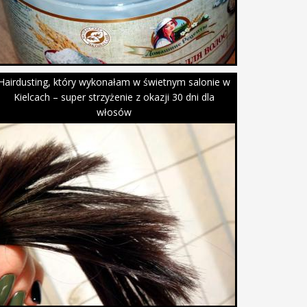
Hairdusting, który wykonałam w świetnym salonie w
Kielcach – super strzyżenie z okazji 30 dni dla
włosów