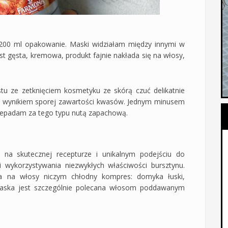
 200 ml opakowanie. Maski widziałam między innymi w
t gęsta, kremowa, produkt fajnie nakłada się na włosy,
stu ze zetknięciem kosmetyku ze skórą czuć delikatnie
est wynikiem sporej zawartości kwasów. Jednym minusem
rzepadam za tego typu nutą zapachową.
 na skutecznej recepturze i unikalnym podejściu do
i wykorzystywania niezwykłych właściwości bursztynu.
a na włosy niczym chłodny kompres: domyka łuski,
 Maska jest szczególnie polecana włosom poddawanym