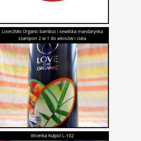
Love2Mix Organic bambus i sewilska mandarynka
szampon 2 w 1 do włosów i ciała
Wcierka Kulpol L-102