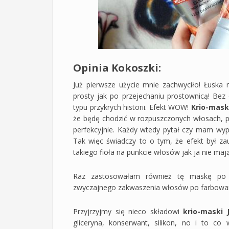
Opinia Kokoszki:
Już pierwsze użycie mnie zachwyciło! Łuska 
prosty jak po przejechaniu prostownicą! Bez
typu przykrych historii. Efekt WOW!
Krio-mask
że będę chodzić w rozpuszczonych włosach, 
perfekcyjnie. Każdy wtedy pytał czy mam wypro
Tak więc świadczy to o tym, że efekt był zau
takiego fioła na punkcie włosów jak ja nie mają.
Raz zastosowałam również tę maskę po 
zwyczajnego zakwaszenia włosów po farbowaniu
Przyjrzyjmy się nieco składowi
krio-maski 
gliceryna, konserwant, silikon, no i to c