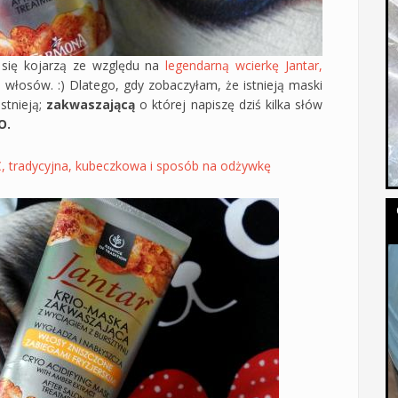
się kojarzą ze względu na
legendarną wcierkę Jantar,
 włosów. :) Dlatego, gdy zobaczyłam, że istnieją maski
stnieją;
zakwaszającą
o której napiszę dziś kilka słów
O.
tradycyjna, kubeczkowa i sposób na odżywkę