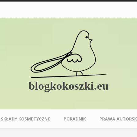
blogkokoszki.eu
SKŁADY KOSMETYCZNE
PORADNIK
PRAWA AUTORSK