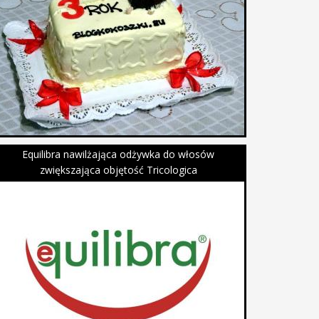
Equilibra nawilżająca odżywka do włosów
zwiększająca objętość Tricologica