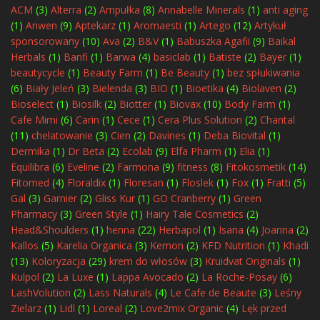
ACM
(3)
Alterra
(2)
Ampułka
(8)
Annabelle Minerals
(1)
anti aging
(1)
Anwen
(9)
Aptekarz
(1)
Aromaesti
(1)
Artego
(12)
Artykuł
sponsorowany
(10)
Ava
(2)
B&V
(1)
Babuszka Agafii
(9)
Baikal
Herbals
(1)
Banfi
(1)
Barwa
(4)
basiclab
(1)
Batiste
(2)
Bayer
(1)
beautycycle
(1)
Beauty Farm
(1)
Be Beauty
(1)
bez spłukiwania
(6)
Biały Jeleń
(3)
Bielenda
(3)
BIO
(1)
Bioetika
(4)
Biolaven
(2)
Bioselect
(1)
Biosilk
(2)
Biotter
(1)
Biovax
(10)
Body Farm
(1)
Cafe Mimi
(6)
Carin
(1)
Cece
(1)
Cera Plus Solution
(2)
Chantal
(11)
chelatowanie
(3)
Cien
(2)
Davines
(1)
Deba Biovital
(1)
Dermika
(1)
Dr Beta
(2)
Ecolab
(9)
Elfa Pharm
(1)
Elia
(1)
Equilibra
(6)
Eveline
(2)
Farmona
(9)
fitness
(8)
Fitokosmetik
(14)
Fitomed
(4)
Floraldix
(1)
Floresan
(1)
Floslek
(1)
Fox
(1)
Fratti
(5)
Gal
(3)
Garnier
(2)
Gliss Kur
(1)
GO Cranberry
(1)
Green
Pharmacy
(3)
Green Style
(1)
Hairy Tale Cosmetics
(2)
Head&Shoulders
(1)
henna
(22)
Herbapol
(1)
Isana
(4)
Joanna
(2)
Kallos
(5)
Karelia Organica
(3)
Kemon
(2)
KFD Nutrition
(1)
Khadi
(13)
Koloryzacja
(29)
krem do włosów
(3)
Kruidvat Originals
(1)
Kulpol
(2)
La Luxe
(1)
Lappa Avocado
(2)
La Roche-Posay
(6)
LashVolution
(2)
Lass Naturals
(4)
Le Cafe de Beaute
(3)
Leśny
Zielarz
(1)
Lidl
(1)
Loreal
(2)
Love2mix Organic
(4)
Lęk przed