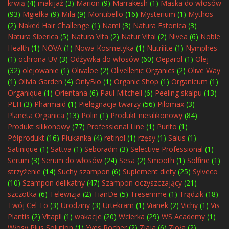
krwią
(4)
makijaż
(3)
Marion
(9)
Marrakesh
(1)
Maska do włosów
(93)
Mgiełka
(9)
Mila
(9)
Montibello
(16)
Mysterium
(1)
Mythos
(2)
Naked Hair Challenge
(1)
Nami
(3)
Natura Estonica
(3)
Natura Siberica
(5)
Natura Vita
(2)
Natur Vital
(2)
Nivea
(6)
Noble
Health
(1)
NOVA
(1)
Nowa Kosmetyka
(1)
Nutrilite
(1)
Nymphes
(1)
ochrona UV
(3)
Odżywka do włosów
(60)
Oeparol
(1)
Olej
(32)
olejowanie
(1)
Olivaloe
(2)
Olivellenic Organics
(2)
Olive Way
(1)
Olivia Garden
(4)
OnlyBio
(1)
Organic Shop
(1)
Organicum
(1)
Organique
(1)
Orientana
(6)
Paul Mitchell
(6)
Peeling skalpu
(13)
PEH
(3)
Pharmaid
(1)
Pielęgnacja twarzy
(56)
Pilomax
(3)
Planeta Organica
(13)
Polin
(1)
Produkt niesilikonowy
(84)
Produkt silikonowy
(77)
Professional Line
(1)
Purito
(1)
Półprodukt
(16)
Płukanka
(4)
retinol
(1)
rzęsy
(1)
Salus
(1)
Satinique
(1)
Sattva
(1)
Seboradin
(3)
Selective Professional
(1)
Serum
(3)
Serum do włosów
(24)
Sesa
(2)
Smooth
(1)
Solfine
(1)
strzyżenie
(14)
Suchy szampon
(6)
Suplement diety
(25)
Sylveco
(10)
Szampon delikatny
(47)
Szampon oczyszczający
(21)
szczotka
(6)
Telewizja
(2)
TianDe
(5)
Tresemme
(1)
Trądzik
(18)
Twój Cel To
(3)
Urodziny
(3)
Urtekram
(1)
Vianek
(2)
Vichy
(1)
Vis
Plantis
(2)
Vitapil
(1)
wakacje
(20)
Wcierka
(29)
WS Academy
(1)
Włosy Plus Solution
(1)
Yves Rocher
(2)
Ziaja
(6)
Zioła
(2)