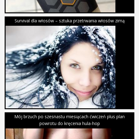
Survival dla włosów – sztuka przetrwania włosów zimą
Mój brzuch po szesnastu miesiącach ćwiczeń plus plan
powrotu do kręcenia hula-hop