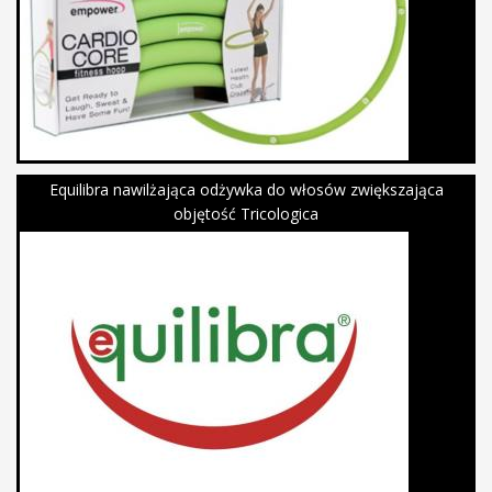
Equilibra nawilżająca odżywka do włosów zwiększająca
objętość Tricologica