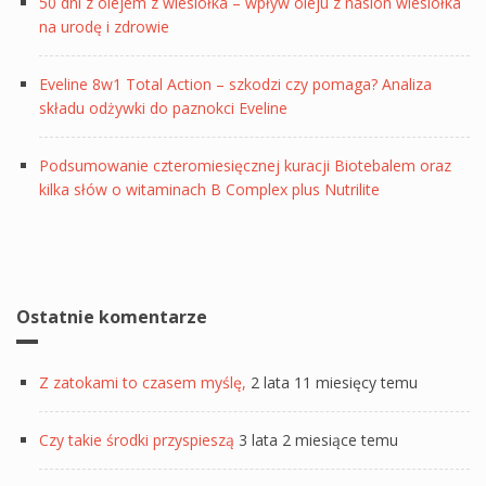
50 dni z olejem z wiesiołka – wpływ oleju z nasion wiesiołka
na urodę i zdrowie
Eveline 8w1 Total Action – szkodzi czy pomaga? Analiza
składu odżywki do paznokci Eveline
Podsumowanie czteromiesięcznej kuracji Biotebalem oraz
kilka słów o witaminach B Complex plus Nutrilite
Ostatnie komentarze
Z zatokami to czasem myślę,
2 lata 11 miesięcy temu
Czy takie środki przyspieszą
3 lata 2 miesiące temu