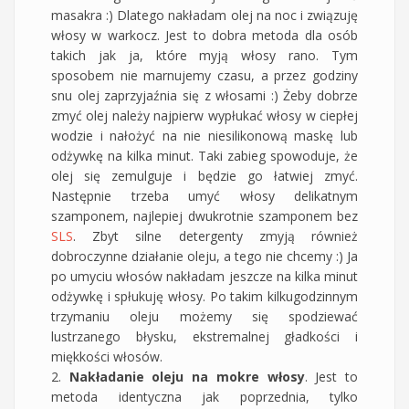
masakra :) Dlatego nakładam olej na noc i związuję
włosy w warkocz. Jest to dobra metoda dla osób
takich jak ja, które myją włosy rano. Tym
sposobem nie marnujemy czasu, a przez godziny
snu olej zaprzyjaźnia się z włosami :) Żeby dobrze
zmyć olej należy najpierw wypłukać włosy w ciepłej
wodzie i nałożyć na nie niesilikonową maskę lub
odżywkę na kilka minut. Taki zabieg spowoduje, że
olej się zemulguje i będzie go łatwiej zmyć.
Następnie trzeba umyć włosy delikatnym
szamponem, najlepiej dwukrotnie szamponem bez
SLS
. Zbyt silne detergenty zmyją również
dobroczynne działanie oleju, a tego nie chcemy :) Ja
po umyciu włosów nakładam jeszcze na kilka minut
odżywkę i spłukuję włosy. Po takim kilkugodzinnym
trzymaniu oleju możemy się spodziewać
lustrzanego błysku, ekstremalnej gładkości i
miękkości włosów.
2.
Nakładanie oleju na mokre włosy
. Jest to
metoda identyczna jak poprzednia, tylko