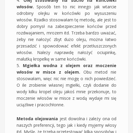
4.
Olej stosowany na sucho na końcówki
włosów.
Sposób ten to nic innego jak wtarcie
odrobiny olejku w końcówki po wysuszeniu
włosów. Rzadko stosowałam tę metodę, ale jest to
dobry pomysł na zabezpieczenie końców przed
rozdwajaniem, mrozem itd. Trzeba bardzo uważać,
żeby nie nałożyć zbyt dużo oleju, można łatwo
przesadzić i spowodować efekt przetłuszczonych
włosów. Należy naprawdę nałożyć ociupinkę,
malutką kropelkę w same końcówki.
5.
Mgiełka wodna z olejem oraz moczenie
włosów w misce z olejem.
Obu metod nie
stosowałam, więc nic nie mogę o nich powiedzieć.
O ile zrobienie własnej mgiełki, czyli dodanie do
wody kilku kropel oleju jakoś mnie przekonuje, to
moczenie włosów w misce z wodą wydaje mi się
uciążliwe i pracochłonne.
Metoda olejowania
jest dowolna i zależy ona od
naszych preferencji, tego jak i kiedy myjemy włosy
itd. Myślę, że trzeba przetestować kilka sposobów i