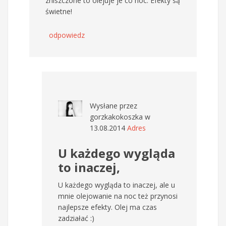
zniszczone to olejuje je co noc. Efekty są
świetne!
odpowiedz
Wysłane przez
gorzkakokoszka
w
13.08.2014
Adres
U każdego wygląda
to inaczej,
U każdego wygląda to inaczej, ale u
mnie olejowanie na noc też przynosi
najlepsze efekty. Olej ma czas
zadziałać :)