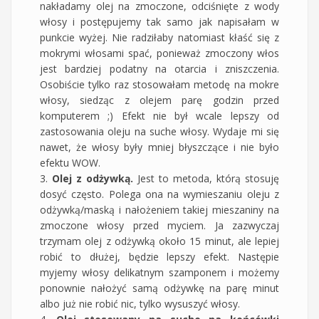
nakładamy olej na zmoczone, odciśnięte z wody
włosy i postępujemy tak samo jak napisałam w
punkcie wyżej. Nie radziłaby natomiast kłaść się z
mokrymi włosami spać, ponieważ zmoczony włos
jest bardziej podatny na otarcia i zniszczenia.
Osobiście tylko raz stosowałam metodę na mokre
włosy, siedząc z olejem parę godzin przed
komputerem ;) Efekt nie był wcale lepszy od
zastosowania oleju na suche włosy. Wydaje mi się
nawet, że włosy były mniej błyszczące i nie było
efektu WOW.
3.
Olej z odżywką.
Jest to metoda, którą stosuję
dosyć często. Polega ona na wymieszaniu oleju z
odżywką/maską i nałożeniem takiej mieszaniny na
zmoczone włosy przed myciem. Ja zazwyczaj
trzymam olej z odżywką około 15 minut, ale lepiej
robić to dłużej, będzie lepszy efekt. Następie
myjemy włosy delikatnym szamponem i możemy
ponownie nałożyć samą odżywkę na parę minut
albo już nie robić nic, tylko wysuszyć włosy.