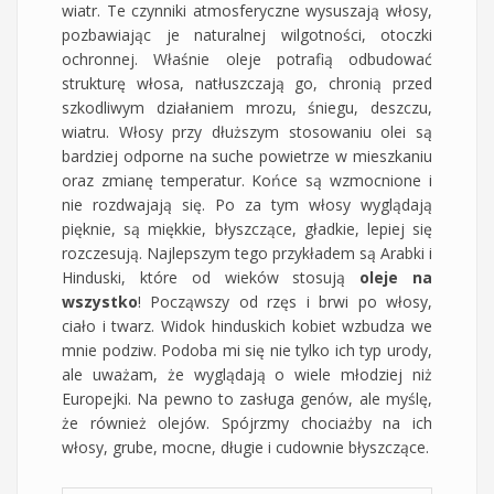
wiatr. Te czynniki atmosferyczne wysuszają włosy,
pozbawiając je naturalnej wilgotności, otoczki
ochronnej. Właśnie oleje potrafią odbudować
strukturę włosa, natłuszczają go, chronią przed
szkodliwym działaniem mrozu, śniegu, deszczu,
wiatru. Włosy przy dłuższym stosowaniu olei są
bardziej odporne na suche powietrze w mieszkaniu
oraz zmianę temperatur. Końce są wzmocnione i
nie rozdwajają się. Po za tym włosy wyglądają
pięknie, są miękkie, błyszczące, gładkie, lepiej się
rozczesują. Najlepszym tego przykładem są Arabki i
Hinduski, które od wieków stosują
oleje na
wszystko
! Począwszy od rzęs i brwi po włosy,
ciało i twarz. Widok hinduskich kobiet wzbudza we
mnie podziw. Podoba mi się nie tylko ich typ urody,
ale uważam, że wyglądają o wiele młodziej niż
Europejki. Na pewno to zasługa genów, ale myślę,
że również olejów. Spójrzmy chociażby na ich
włosy, grube, mocne, długie i cudownie błyszczące.