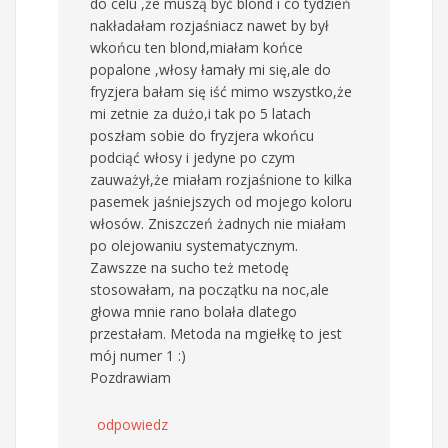
do celu ,że muszą być blond i co tydzień
nakładałam rozjaśniacz nawet by był
wkońcu ten blond,miałam końce
popalone ,włosy łamały mi się,ale do
fryzjera bałam się iść mimo wszystko,że
mi zetnie za dużo,i tak po 5 latach
poszłam sobie do fryzjera wkońcu
podciąć włosy i jedyne po czym
zauważył,że miałam rozjaśnione to kilka
pasemek jaśniejszych od mojego koloru
włosów. Zniszczeń żadnych nie miałam
po olejowaniu systematycznym.
Zawszze na sucho też metodę
stosowałam, na początku na noc,ale
głowa mnie rano bolała dlatego
przestałam. Metoda na mgiełkę to jest
mój numer 1 :)
Pozdrawiam
odpowiedz