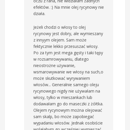
oczu z rana, nie widziałam żadnych
efektów. :) Na mnie olej rycynowy nie
działa.
Jeżeli chodzi o włosy to olej
rycynowy jest dobry, ale wymieszany
z innyym olejem. Sam może
fektycznie lekko przesuszać włosy.
Po za tym jest mega gęsty i taki tępy
w rozsamrowywaniu, dlatego
nieostrożne używanie,
wsmarowywanie we włosy na such,o
może skutkować wyrywaniem
włosów... Generalnie samego oleju
rycynowego nigdy nie używałam na
włosy, tylko w mieszankach lub
dodawałam go do maseczki z żółtka.
Olejem rycynowym można olejować
sam skalp, bo może zapobiegać
wypadaniu włosów. Jednak osobiście
wolałabym go wcześniej wymieszać