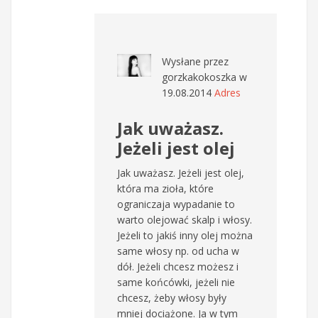
Wysłane przez
gorzkakokoszka
w
19.08.2014
Adres
Jak uważasz.
Jeżeli jest olej
Jak uważasz. Jeżeli jest olej,
która ma zioła, które
ograniczaja wypadanie to
warto olejować skalp i włosy.
Jeżeli to jakiś inny olej można
same włosy np. od ucha w
dół. Jeżeli chcesz możesz i
same końcówki, jeżeli nie
chcesz, żeby włosy były
mniej dociążone. Ja w tym