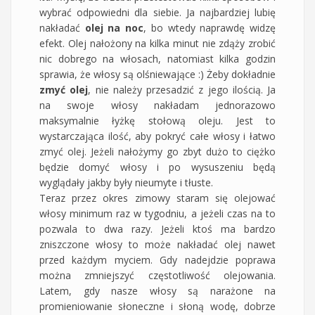
wybrać odpowiedni dla siebie. Ja najbardziej lubię
nakładać
olej na noc
, bo wtedy naprawdę widzę
efekt. Olej nałożony na kilka minut nie zdąży zrobić
nic dobrego na włosach, natomiast kilka godzin
sprawia, że włosy są olśniewające :) Żeby dokładnie
zmyć olej
, nie należy przesadzić z jego ilością. Ja
na swoje włosy nakładam jednorazowo
maksymalnie łyżkę stołową oleju. Jest to
wystarczająca ilość, aby pokryć całe włosy i łatwo
zmyć olej. Jeżeli nałożymy go zbyt dużo to ciężko
będzie domyć włosy i po wysuszeniu będą
wyglądały jakby były nieumyte i tłuste.
Teraz przez okres zimowy staram się olejować
włosy minimum raz w tygodniu, a jeżeli czas na to
pozwala to dwa razy. Jeżeli ktoś ma bardzo
zniszczone włosy to może nakładać olej nawet
przed każdym myciem. Gdy nadejdzie poprawa
można zmniejszyć częstotliwość olejowania.
Latem, gdy nasze włosy są narażone na
promieniowanie słoneczne i słoną wodę, dobrze