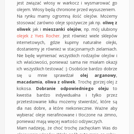
jest związać włosy w warkocz i wysmarować go
olejem. Włosy będą chronione przed wysuszeniem.
Na rynku mamy ogromną ilość olejów. Możemy
stosować zarówno oleje spożywcze jak np.
oliwę z
oliwek
jak i
mieszanki olejów
, np. mój ulubiony
olejek z Yves Rocher
. Jest również wiele sklepów
internetowych, gdzie kupimy naturalne olejki,
dostaniemy je również w stacjonarnych zielarniach.
Nie będę wymieniać wszystkich rodzajów olejów i
ich właściwości, ponieważ sama nie miałam okazji
ich wszystkich testować :) Osobiście bardzo dobrze
się u mnie sprawdzał
olej arganowy
,
macadamia
,
oliwa z oliwek
. Trochę gorzej olej z
kokosa.
Dobranie odpowiedniego oleju
to
kwestia bardzo indywidualna i tylko przez
przetestowanie kilku możemy stwierdzić, które są
dla nas dobre, a które niekoniecznie. Ważne aby
wybierać oleje nierafinowane i tłoczone na zimno,
ponieważ mają więcej wartości odżywczych.
Mam nadzieję, że choć trochę zachęciłam Was do