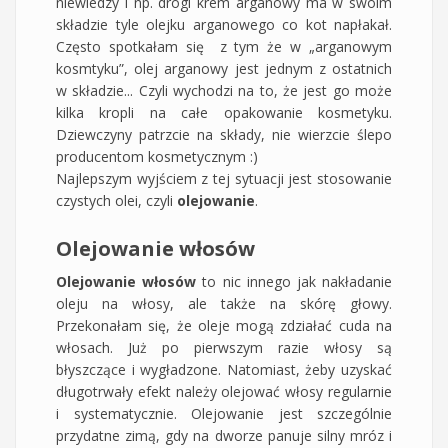
niewiedzy i np. drogi krem arganowy ma w swoim
składzie tyle olejku arganowego co kot napłakał.
Często spotkałam się z tym że w „arganowym
kosmtyku”, olej arganowy jest jednym z ostatnich
w składzie... Czyli wychodzi na to, że jest go może
kilka kropli na całe opakowanie kosmetyku.
Dziewczyny patrzcie na składy, nie wierzcie ślepo
producentom kosmetycznym :)
Najlepszym wyjściem z tej sytuacji jest stosowanie
czystych olei, czyli
olejowanie
.
Olejowanie włosów
Olejowanie włosów
to nic innego jak nakładanie
oleju na włosy, ale także na skórę głowy.
Przekonałam się, że oleje mogą zdziałać cuda na
włosach. Już po pierwszym razie włosy są
błyszczące i wygładzone. Natomiast, żeby uzyskać
długotrwały efekt należy olejować włosy regularnie
i systematycznie. Olejowanie jest szczególnie
przydatne zimą, gdy na dworze panuje silny mróz i