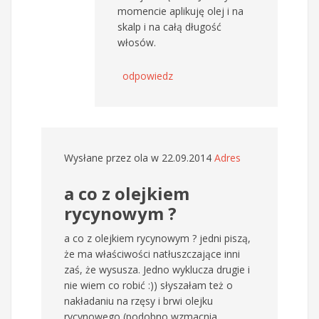
momencie aplikuję olej i na
skalp i na całą długość
włosów.
odpowiedz
Wysłane przez
ola
w 22.09.2014
Adres
a co z olejkiem
rycynowym ?
a co z olejkiem rycynowym ? jedni piszą,
że ma właściwości natłuszczające inni
zaś, że wysusza. Jedno wyklucza drugie i
nie wiem co robić :)) słyszałam też o
nakładaniu na rzęsy i brwi olejku
rycynowego (podobno wzmacnia