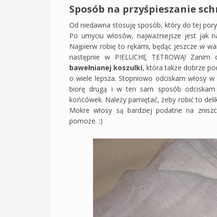
Sposób na przyśpieszanie sch
Od niedawna stosuję sposób, który do tej pory 
Po umyciu włosów, najważniejsze jest jak n
Najpierw robię to rękami, będąc jeszcze w wa
następnie w PIELUCHĘ TETROWĄ! Zanim o
bawełnianej koszulki
, która także dobrze po
o wiele lepsza. Stopniowo odciskam włosy w p
biorę drugą i w ten sam sposób odciskam 
końcówek. Należy pamiętać, żeby robić to delika
Mokre włosy są bardziej podatne na zniszc
pomoże. :)