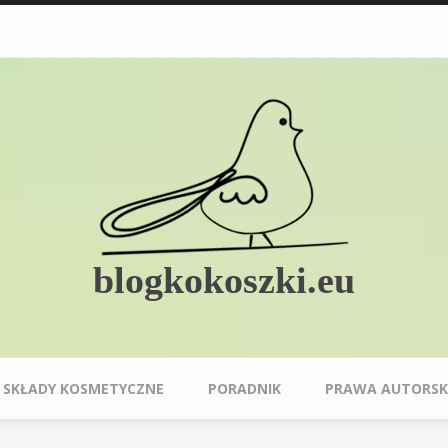
blogkokoszki.eu
SKŁADY KOSMETYCZNE
PORADNIK
PRAWA AUTORSK