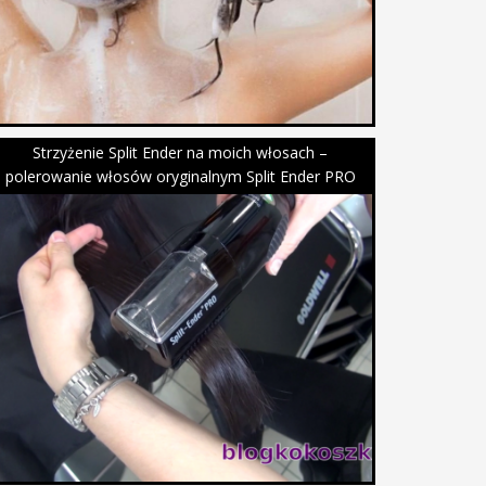
Strzyżenie Split Ender na moich włosach –
polerowanie włosów oryginalnym Split Ender PRO