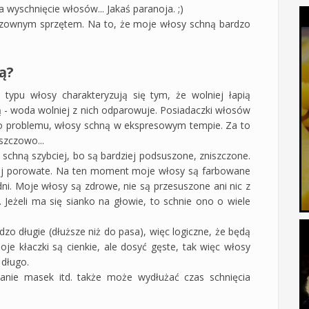
a wyschnięcie włosów... Jakaś paranoja. ;)
odzownym sprzętem. Na to, że moje włosy schną bardzo
ą?
typu włosy charakteryzują się tym, że wolniej łapią
ą - woda wolniej z nich odparowuje. Posiadaczki włosów
go problemu, włosy schną w ekspresowym tempie. Za to
eszczowo...
schną szybciej, bo są bardziej podsuszone, zniszczone.
dziej porowate. Na ten moment moje włosy są farbowane
dni. Moje włosy są zdrowe, nie są przesuszone ani nic z
. Jeżeli ma się sianko na głowie, to schnie ono o wiele
o długie (dłuższe niż do pasa), więc logiczne, że będą
oje kłaczki są cienkie, ale dosyć gęste, tak więc włosy
długo.
danie masek itd. także może wydłużać czas schnięcia