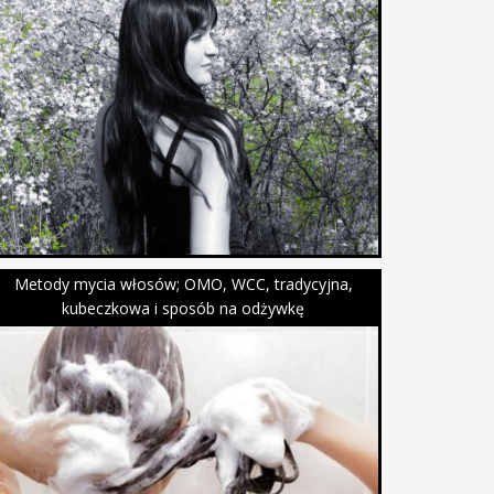
Metody mycia włosów; OMO, WCC, tradycyjna,
kubeczkowa i sposób na odżywkę