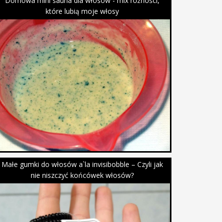
Domowa mini sauna dla włosów - mix różności,
które lubią moje włosy
Małe gumki do włosów a`la invisibobble – Czyli jak
nie niszczyć końcówek włosów?