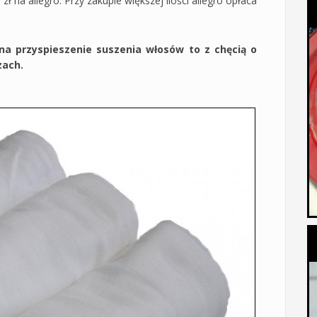
zł na allegro. Przy zakupie większej ilości allegro opłaca
na przyspieszenie suszenia włosów to z chęcią o
zach.