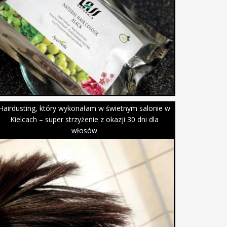
Hairdusting, który wykonałam w świetnym salonie w
Kielcach – super strzyżenie z okazji 30 dni dla
włosów