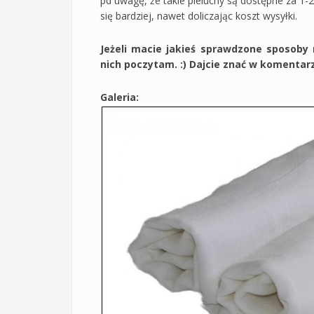
pd uwagę, że takie pieluchy są dostępne za 1-2 
się bardziej, nawet doliczając koszt wysyłki.
Jeżeli macie jakieś sprawdzone sposoby 
nich poczytam. :) Dajcie znać w komentar
Galeria: