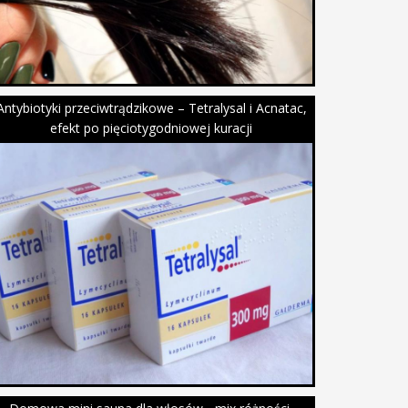
Antybiotyki przeciwtrądzikowe – Tetralysal i Acnatac,
efekt po pięciotygodniowej kuracji