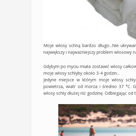
Moje włosy schną bardzo długo...Nie ukrywam
największy i najważniejszy problem włosowy na
Gdybym po myciu miała zostawić włosy całkowic
moje włosy schłyby około 3-4 godzin...
Jedyne miejsce w którym moje włosy schły 
powietrza, wiatr od morza i średnio 37 °C. 
włosy schły dłużej niż godzinę. Odbiegając od t