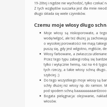
19-20tej i nigdzie nie wychodzić, tylko czekać n
Z tych względów suszarka jest dla mnie nie
długo składa się wiele czynników.
Czemu moje włosy długo schn
Moje włosy są niskoporowate, a tego 
wodę/wilgoć, ale też dłużej ją zachowuj
o wysokiej porowatości nie mają takie
puszą się, gdy jest wilgotno, mgliście, d
Włosy farbowane, a zwłaszcza utleniane 
Przez tego typu zabiegi robią się bar
tylko i wyłącznie henną, raz na 4-6 tygo
tych rzeczy, a takie włosy schną długo..
szybciej. ;)
Do tego wszystkiego moje włosy są bardz
schły dłużej niż włosy np. do ramion. M
pod spodem schną baaaaaaaaaardzooo 
Bogata pielęgnacja: olejowanie, nakła
włosów.