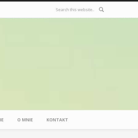
Formularz
wyszukiwania
IE
O MNIE
KONTAKT