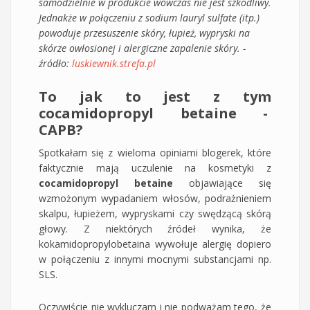
samodzielnie w produkcie wówczas nie jest szkodliwy.
Jednakże w połączeniu z sodium lauryl sulfate (itp.)
powoduje przesuszenie skóry, łupież, wypryski na
skórze owłosionej i alergiczne zapalenie skóry. -
źródło:
luskiewnik.strefa.pl
To jak to jest z tym
cocamidopropyl betaine -
CAPB?
Spotkałam się z wieloma opiniami blogerek, które
faktycznie mają uczulenie na kosmetyki z
cocamidopropyl betaine
objawiające się
wzmożonym wypadaniem włosów, podrażnieniem
skalpu, łupieżem, wypryskami czy swędzącą skórą
głowy. Z niektórych źródeł wynika, że
kokamidopropylobetaina wywołuje alergię dopiero
w połączeniu z innymi mocnymi substancjami np.
SLS.
Oczywiście nie wykluczam i nie podważam tego, że