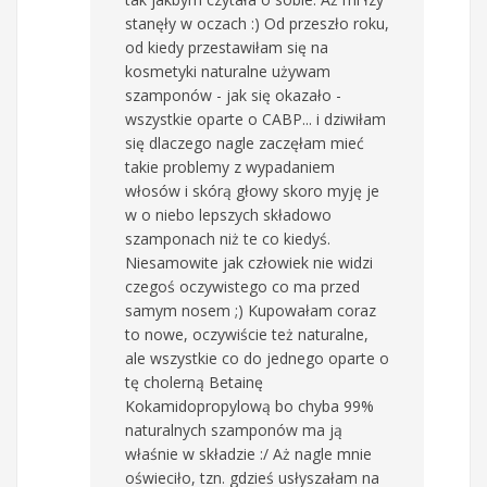
stanęły w oczach :) Od przeszło roku,
od kiedy przestawiłam się na
kosmetyki naturalne używam
szamponów - jak się okazało -
wszystkie oparte o CABP... i dziwiłam
się dlaczego nagle zaczęłam mieć
takie problemy z wypadaniem
włosów i skórą głowy skoro myję je
w o niebo lepszych składowo
szamponach niż te co kiedyś.
Niesamowite jak człowiek nie widzi
czegoś oczywistego co ma przed
samym nosem ;) Kupowałam coraz
to nowe, oczywiście też naturalne,
ale wszystkie co do jednego oparte o
tę cholerną Betainę
Kokamidopropylową bo chyba 99%
naturalnych szamponów ma ją
właśnie w składzie :/ Aż nagle mnie
oświeciło, tzn. gdzieś usłyszałam na