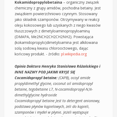
Kokamidopropylobetaina
– organiczny związek
chemiczny z grupy amidów, pochodna betainy. Jest
związkiem powierzchniowo czynnym. Stosowany
jako składnik szamponów. Otrzymywany w reakcji
oleju kokosowego lub uzyskanych z niego kwasów
tłuszczowych z dimetyloaminopropyloaminą
(DMAPA, Me2NCH2CH2CH2NH2). Powstająca
(kokamidopropylo)dimetyloamina jest alkilowana
solą sodową kwasu chlorooctowego, dając
końcowy produkt. - źródło:
pl.wikipedia.org
Opinia Doktora Henryka Stanisława Różańskiego i
INNE NAZWY POD JAKIMI KRYJE SIĘ
Cocamidopropyl betaine:
(CAPB), ocoyl amide
propyldimethyl glycine, coconut oil amidopropyl
betaine, tegobetaine L7, N-cocamidopropyl-N,N-
dimethylglycine hydroxide
Cocamidopropyl betaine Jest to detergent anionowy,
podstawa płynów kąpielowych, żeli do kąpieli,
szamponów i mydeł w płynie. Jeżeli występuje