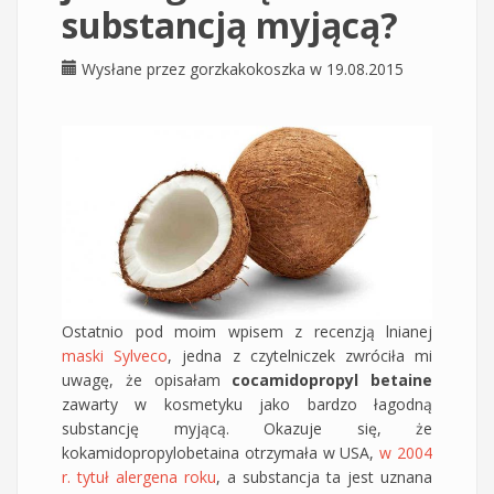
substancją myjącą?
Wysłane przez
gorzkakokoszka
w 19.08.2015
Ostatnio pod moim wpisem z recenzją lnianej
maski Sylveco
, jedna z czytelniczek zwróciła mi
uwagę, że opisałam
cocamidopropyl betaine
zawarty w kosmetyku jako bardzo łagodną
substancję myjącą. Okazuje się, że
kokamidopropylobetaina otrzymała w USA,
w 2004
r. tytuł alergena roku
, a substancja ta jest uznana