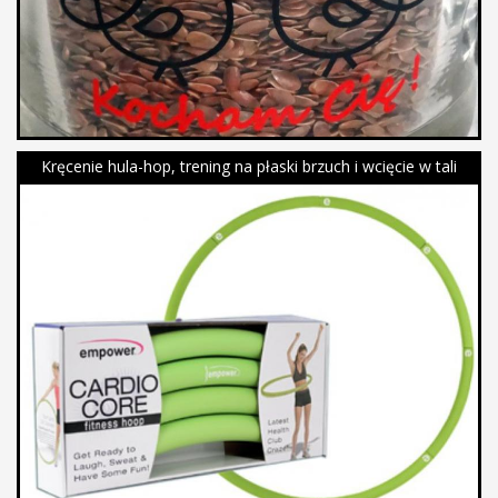
Kręcenie hula-hop, trening na płaski brzuch i wcięcie w tali