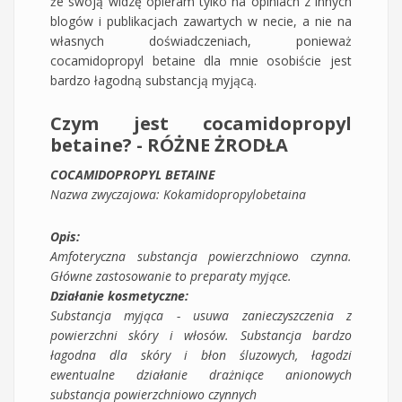
że swoją widzę opieram tylko na opiniach z innych
blogów i publikacjach zawartych w necie, a nie na
własnych doświadczeniach, ponieważ
cocamidopropyl betaine dla mnie osobiście jest
bardzo łagodną substancją myjącą.
Czym jest cocamidopropyl
betaine? - RÓŻNE ŻRODŁA
COCAMIDOPROPYL BETAINE
Nazwa zwyczajowa: Kokamidopropylobetaina
Opis:
Amfoteryczna substancja powierzchniowo czynna.
Główne zastosowanie to preparaty myjące.
Działanie kosmetyczne:
Substancja myjąca - usuwa zanieczyszczenia z
powierzchni skóry i włosów. Substancja bardzo
łagodna dla skóry i błon śluzowych, łagodzi
ewentualne działanie drażniące anionowych
substancja powierzchniowo czynnych