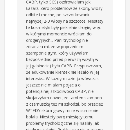
CABP, tylko SCS) ozdrowiałam jak
Łazarz. Zero problemów ze skórą, włosy
odbite i mocne, po szczotkowaniu
najwyżej 2-3 włosy na szczotce. Niestety
te kosmetyki były piekielnie drogie, więc
w którymś momencie wróciłam do
drogeryjnych... Pani trycholog nie
zdradziła mi, że w poprzednim
szamponie (tym, który używałam
bezpośrednio przed pierwszą wizytą w
jej gabinecie) była CAPB. Przypuszczam,
że edukowanie klientek nie leżało w jej
interesie... W każdym razie ja wówczas
jeszcze nie miałam pojęcia o
potencjalnej szkodliwości CABP, nie
skojarzyłam nawet, że tamten szampon
z czarnuszką też mi szkodził, bo przecież
WTEDY skóra głowy mnie w sumie nie
bolała. Niestety parę miesięcy temu
problemy trychologiczne się nasiliły jak
nigdy wcześniej. Praktycznie nie mogłam