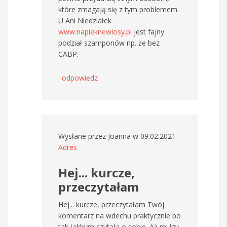
które zmagają się z tym problemem.
U Ani Niedziałek
www.napieknewlosy.pl
jest fajny
podział szamponów np. że bez
CABP.
odpowiedz
Wysłane przez
Joanna
w 09.02.2021
Adres
Hej... kurcze,
przeczytałam
Hej... kurcze, przeczytałam Twój
komentarz na wdechu praktycznie bo
tak jakbym czytała o sobie. Aż mi łzy