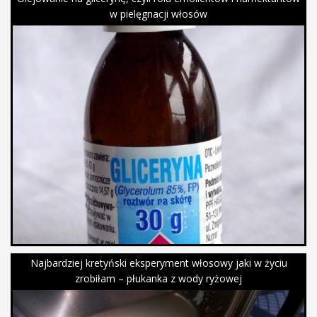
w pielęgnacji włosów
Najbardziej kretyński eksperyment włosowy jaki w życiu
zrobiłam – płukanka z wody ryżowej