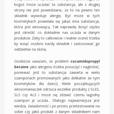
kogoś może uczulać ta substancja, ale z drugiej
strony nie jest powiedziane, że to na pewno ten
składnik wywołuje alergię. Być może w tych
kosmetykach powielała się jakaś inna substancja,
która jest winowajcą. Tak naprawdę dosyć ciężko
jest określić co dokładnie nas uczula w danym
produkcie. Żeby to całkowicie i realnie ocenić trzeba
by wziąć osobno każdy składnik i zastosować go
oddzielnie na skórę.
Osobiście uważam, że problem
cocamidopropyl
betaine
jako alergenu trzeba poruszyć i nagłośnić,
ponieważ jest to substancja zawarta w wielu
szamponach promowanych jako delikatne (w tym
kosmetyków dla dzieci). Wiele początkujących
włosomaniaczek odrzuca wszelkie produkty z SLES,
SLS czy ALS i może się zdziwić czemu łagodny
szampon je uczula... Dlatego najważniejsza jest
wiedza, świadomość i po prostu przetestowanie na
sobie czy jakiś produkt z danym składnikiem nam