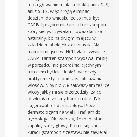
moja głowa nie miała kontaktu ani z SLS,
ani z SLES, więc drogą eliminacji
doszłam do wniosku, że to musi być
CAPB. I przypomniałam sobie szampon,
który kiedyś używałam i uważałam za
naturalny, bo na drugim miejscu w
składzie miał olejek z czarnuszki. Na
trzecim miejscu w INCI była oczywiście
CABP. Tamten szampon wydawał mi się
w porządku, nie podrażniał ; jedynym
minusem był lekki łupież, widoczny
praktycznie tylko podczas spłukiwania
włosów. Niby nic. Ale zauważyłam też, że
włosy jakby mi się przerzedziły, za co
obwiniałam zmiany hormonalne. Tak
sugerował też dermatolog... Precz z
dermatologami na wieki. Trafiłam do
trychologa. Okazało się, że mam stan
zapalny skóry głowy. Po miesięcznej
kuracji (szampon z zestawu nie zawierał