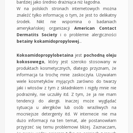
bardziej jako średnio drażniąca niż łagodna.
W na polskich stronach internetowych można
znaleźć tylko informację o tym, że jest to delikatny
środek. Nikt nie wspomina o badaniach
amerykańskiej organizacji
American Contact
Dermatits Society
i o problemie alergiczności
betainy kokamidopropylowej
...
Kokoamidopropylobetaina
jest
pochodną oleju
kokosowego
, który jest szeroko stosowany w
produktach kosmetycznych, dlatego przyznam, że
informacja ta trochę mnie zaskoczyła. Używałam
wiele kosmetyków myjących zarówno do twarzy
jaki i włosów z tym z składnikiem i nigdy mnie nie
podrażniły, nie uczuliły itd. Z tym, że ja nie mam
tendencji do alergii. Inaczej może wyglądać
sytuacja u alergików lub osób wrażliwych na
mocniejsze detergenty itd. W internecie nie ma
dużo informacji na ten temat, ale postanowiłam
przyjrzeć się temu problemowi bliżej. Zaznaczam,