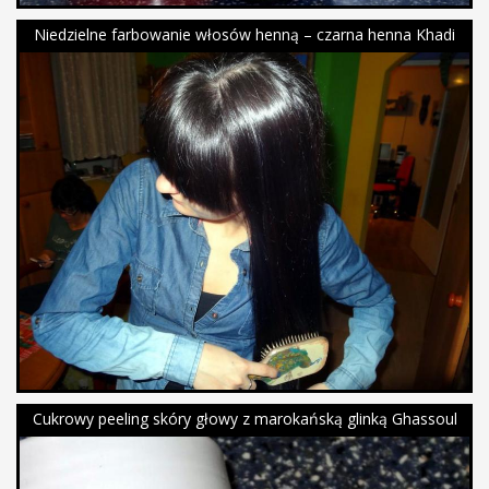
Niedzielne farbowanie włosów henną – czarna henna Khadi
Cukrowy peeling skóry głowy z marokańską glinką Ghassoul