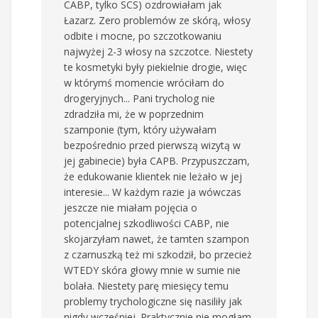
CABP, tylko SCS) ozdrowiałam jak
Łazarz. Zero problemów ze skórą, włosy
odbite i mocne, po szczotkowaniu
najwyżej 2-3 włosy na szczotce. Niestety
te kosmetyki były piekielnie drogie, więc
w którymś momencie wróciłam do
drogeryjnych... Pani trycholog nie
zdradziła mi, że w poprzednim
szamponie (tym, który używałam
bezpośrednio przed pierwszą wizytą w
jej gabinecie) była CAPB. Przypuszczam,
że edukowanie klientek nie leżało w jej
interesie... W każdym razie ja wówczas
jeszcze nie miałam pojęcia o
potencjalnej szkodliwości CABP, nie
skojarzyłam nawet, że tamten szampon
z czarnuszką też mi szkodził, bo przecież
WTEDY skóra głowy mnie w sumie nie
bolała. Niestety parę miesięcy temu
problemy trychologiczne się nasiliły jak
nigdy wcześniej. Praktycznie nie mogłam