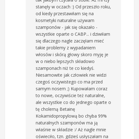
stanęły w oczach :) Od przeszło roku,
od kiedy przestawiłam się na
kosmetyki naturalne używam
szamponów - jak się okazało -
wszystkie oparte o CABP... i dziwiłam
się dlaczego nagle zaczęłam mieć
takie problemy z wypadaniem
włosów i skórą głowy skoro myję je
w o niebo lepszych składowo
szamponach niż te co kiedyś.
Niesamowite jak człowiek nie widzi
czegoś oczywistego co ma przed
samym nosem ;) Kupowałam coraz
to nowe, oczywiście też naturalne,
ale wszystkie co do jednego oparte o
tę cholerną Betainę
Kokamidopropylową bo chyba 99%
naturalnych szamponów ma ją
właśnie w składzie :/ Aż nagle mnie
oświeciło, tzn. gdzieś usłyszałam na