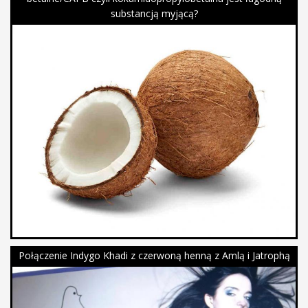
substancją myjącą?
Połączenie Indygo Khadi z czerwoną henną z Amlą i Jatrophą