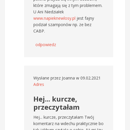
które zmagają się z tym problemem.
U Ani Niedziałek
www.napieknewlosy.pl
jest fajny
podział szamponów np. że bez
CABP.
odpowiedz
Wysłane przez
Joanna
w 09.02.2021
Adres
Hej... kurcze,
przeczytałam
Hej... kurcze, przeczytałam Twój
komentarz na wdechu praktycznie bo
tak jakbym czytała o sobie. Aż mi łzy