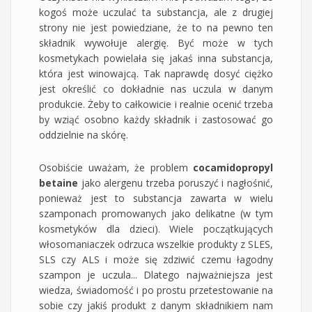
kogoś może uczulać ta substancja, ale z drugiej
strony nie jest powiedziane, że to na pewno ten
składnik wywołuje alergię. Być może w tych
kosmetykach powielała się jakaś inna substancja,
która jest winowajcą. Tak naprawdę dosyć ciężko
jest określić co dokładnie nas uczula w danym
produkcie. Żeby to całkowicie i realnie ocenić trzeba
by wziąć osobno każdy składnik i zastosować go
oddzielnie na skórę.
Osobiście uważam, że problem
cocamidopropyl
betaine
jako alergenu trzeba poruszyć i nagłośnić,
ponieważ jest to substancja zawarta w wielu
szamponach promowanych jako delikatne (w tym
kosmetyków dla dzieci). Wiele początkujących
włosomaniaczek odrzuca wszelkie produkty z SLES,
SLS czy ALS i może się zdziwić czemu łagodny
szampon je uczula... Dlatego najważniejsza jest
wiedza, świadomość i po prostu przetestowanie na
sobie czy jakiś produkt z danym składnikiem nam