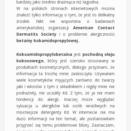
bardziej jako średnio drażniąca niż łagodna.
W na polskich stronach internetowych można
znaleźć tylko informację o tym, że jest to delikatny
środek. Nikt nie wspomina o badaniach
amerykańskiej organizacji
American Contact
Dermatits Society
i o problemie alergiczności
betainy kokamidopropylowej
...
Kokoamidopropylobetaina
jest
pochodną oleju
kokosowego
, który jest szeroko stosowany w
produktach kosmetycznych, dlatego przyznam, że
informacja ta trochę mnie zaskoczyła. Używałam
wiele kosmetyków myjących zarówno do twarzy
jaki i włosów z tym z składnikiem i nigdy mnie nie
podrażniły, nie uczuliły itd. Z tym, że ja nie mam
tendencji do alergii. Inaczej może wyglądać
sytuacja u alergików lub osób wrażliwych na
mocniejsze detergenty itd. W internecie nie ma
dużo informacji na ten temat, ale postanowiłam
przyjrzeć się temu problemowi bliżej. Zaznaczam,