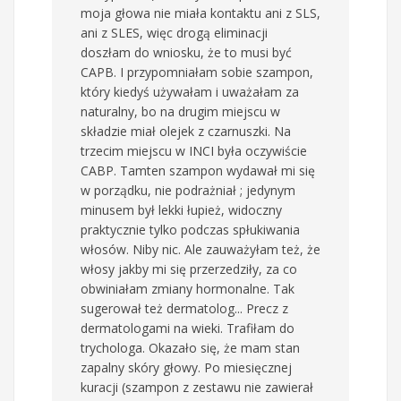
moja głowa nie miała kontaktu ani z SLS,
ani z SLES, więc drogą eliminacji
doszłam do wniosku, że to musi być
CAPB. I przypomniałam sobie szampon,
który kiedyś używałam i uważałam za
naturalny, bo na drugim miejscu w
składzie miał olejek z czarnuszki. Na
trzecim miejscu w INCI była oczywiście
CABP. Tamten szampon wydawał mi się
w porządku, nie podrażniał ; jedynym
minusem był lekki łupież, widoczny
praktycznie tylko podczas spłukiwania
włosów. Niby nic. Ale zauważyłam też, że
włosy jakby mi się przerzedziły, za co
obwiniałam zmiany hormonalne. Tak
sugerował też dermatolog... Precz z
dermatologami na wieki. Trafiłam do
trychologa. Okazało się, że mam stan
zapalny skóry głowy. Po miesięcznej
kuracji (szampon z zestawu nie zawierał