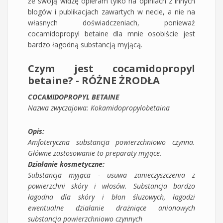
że swoją widzę opieram tylko na opiniach z innych
blogów i publikacjach zawartych w necie, a nie na
własnych doświadczeniach, ponieważ
cocamidopropyl betaine dla mnie osobiście jest
bardzo łagodną substancją myjącą.
Czym jest cocamidopropyl
betaine? - RÓŻNE ŻRODŁA
COCAMIDOPROPYL BETAINE
Nazwa zwyczajowa: Kokamidopropylobetaina
Opis:
Amfoteryczna substancja powierzchniowo czynna.
Główne zastosowanie to preparaty myjące.
Działanie kosmetyczne:
Substancja myjąca - usuwa zanieczyszczenia z
powierzchni skóry i włosów. Substancja bardzo
łagodna dla skóry i błon śluzowych, łagodzi
ewentualne działanie drażniące anionowych
substancja powierzchniowo czynnych