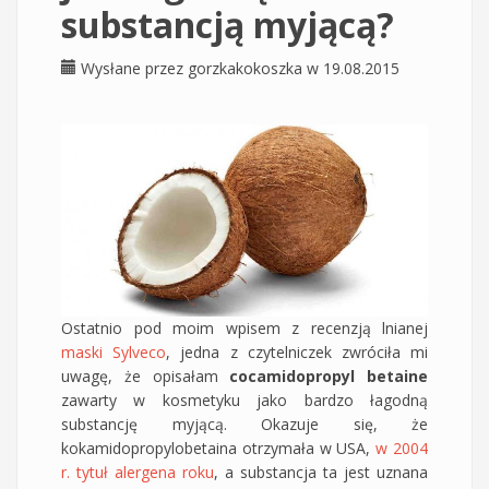
substancją myjącą?
Wysłane przez
gorzkakokoszka
w 19.08.2015
Ostatnio pod moim wpisem z recenzją lnianej
maski Sylveco
, jedna z czytelniczek zwróciła mi
uwagę, że opisałam
cocamidopropyl betaine
zawarty w kosmetyku jako bardzo łagodną
substancję myjącą. Okazuje się, że
kokamidopropylobetaina otrzymała w USA,
w 2004
r. tytuł alergena roku
, a substancja ta jest uznana