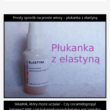
Prosty sposób na proste włosy – płukanka z elastyną
Składnik, który może uczulać - Czy cocamidopropyl
betaine/CAPB czyli kokamidopropylobetaina jest łagodną