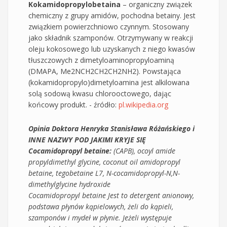
Kokamidopropylobetaina
– organiczny związek
chemiczny z grupy amidów, pochodna betainy. Jest
związkiem powierzchniowo czynnym. Stosowany
jako składnik szamponów. Otrzymywany w reakcji
oleju kokosowego lub uzyskanych z niego kwasów
tłuszczowych z dimetyloaminopropyloaminą
(DMAPA, Me2NCH2CH2CH2NH2). Powstająca
(kokamidopropylo)dimetyloamina jest alkilowana
solą sodową kwasu chlorooctowego, dając
końcowy produkt. - źródło:
pl.wikipedia.org
Opinia Doktora Henryka Stanisława Różańskiego i
INNE NAZWY POD JAKIMI KRYJE SIĘ
Cocamidopropyl betaine:
(CAPB), ocoyl amide
propyldimethyl glycine, coconut oil amidopropyl
betaine, tegobetaine L7, N-cocamidopropyl-N,N-
dimethylglycine hydroxide
Cocamidopropyl betaine Jest to detergent anionowy,
podstawa płynów kąpielowych, żeli do kąpieli,
szamponów i mydeł w płynie. Jeżeli występuje