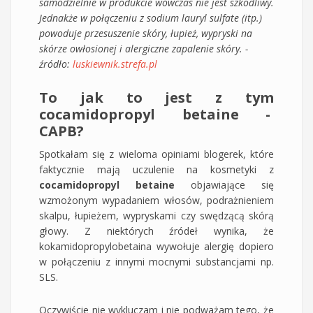
samodzielnie w produkcie wówczas nie jest szkodliwy.
Jednakże w połączeniu z sodium lauryl sulfate (itp.)
powoduje przesuszenie skóry, łupież, wypryski na
skórze owłosionej i alergiczne zapalenie skóry. -
źródło:
luskiewnik.strefa.pl
To jak to jest z tym
cocamidopropyl betaine -
CAPB?
Spotkałam się z wieloma opiniami blogerek, które
faktycznie mają uczulenie na kosmetyki z
cocamidopropyl betaine
objawiające się
wzmożonym wypadaniem włosów, podrażnieniem
skalpu, łupieżem, wypryskami czy swędzącą skórą
głowy. Z niektórych źródeł wynika, że
kokamidopropylobetaina wywołuje alergię dopiero
w połączeniu z innymi mocnymi substancjami np.
SLS.
Oczywiście nie wykluczam i nie podważam tego, że