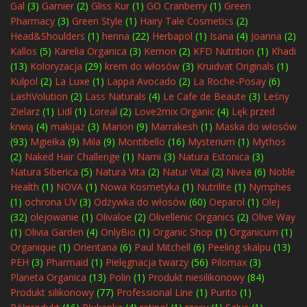
Gal
(3)
Garnier
(2)
Gliss Kur
(1)
GO Cranberry
(1)
Green
Pharmacy
(3)
Green Style
(1)
Hairy Tale Cosmetics
(2)
Head&Shoulders
(1)
henna
(22)
Herbapol
(1)
Isana
(4)
Joanna
(2)
Kallos
(5)
Karelia Organica
(3)
Kemon
(2)
KFD Nutrition
(1)
Khadi
(13)
Koloryzacja
(29)
krem do włosów
(3)
Kruidvat Originals
(1)
Kulpol
(2)
La Luxe
(1)
Lappa Avocado
(2)
La Roche-Posay
(6)
LashVolution
(2)
Lass Naturals
(4)
Le Cafe de Beaute
(3)
Leśny
Zielarz
(1)
Lidl
(1)
Loreal
(2)
Love2mix Organic
(4)
Lęk przed
krwią
(4)
makijaż
(3)
Marion
(9)
Marrakesh
(1)
Maska do włosów
(93)
Mgiełka
(9)
Mila
(9)
Montibello
(16)
Mysterium
(1)
Mythos
(2)
Naked Hair Challenge
(1)
Nami
(3)
Natura Estonica
(3)
Natura Siberica
(5)
Natura Vita
(2)
Natur Vital
(2)
Nivea
(6)
Noble
Health
(1)
NOVA
(1)
Nowa Kosmetyka
(1)
Nutrilite
(1)
Nymphes
(1)
ochrona UV
(3)
Odżywka do włosów
(60)
Oeparol
(1)
Olej
(32)
olejowanie
(1)
Olivaloe
(2)
Olivellenic Organics
(2)
Olive Way
(1)
Olivia Garden
(4)
OnlyBio
(1)
Organic Shop
(1)
Organicum
(1)
Organique
(1)
Orientana
(6)
Paul Mitchell
(6)
Peeling skalpu
(13)
PEH
(3)
Pharmaid
(1)
Pielęgnacja twarzy
(56)
Pilomax
(3)
Planeta Organica
(13)
Polin
(1)
Produkt niesilikonowy
(84)
Produkt silikonowy
(77)
Professional Line
(1)
Purito
(1)