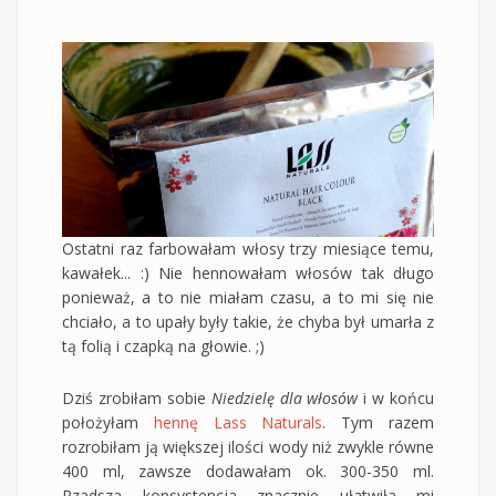
Ostatni raz farbowałam włosy trzy miesiące temu,
kawałek... :) Nie hennowałam włosów tak długo
ponieważ, a to nie miałam czasu, a to mi się nie
chciało, a to upały były takie, że chyba był umarła z
tą folią i czapką na głowie. ;)
Dziś zrobiłam sobie
Niedzielę dla włosów
i w końcu
położyłam
hennę Lass Naturals
. Tym razem
rozrobiłam ją większej ilości wody niż zwykle równe
400 ml, zawsze dodawałam ok. 300-350 ml.
Rzadsza konsystencja znacznie ułatwiła mi