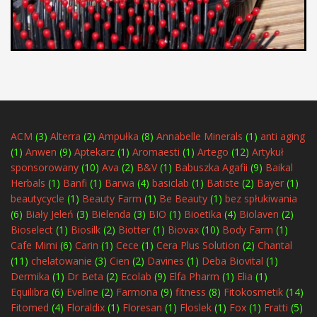
ACM
(3)
Alterra
(2)
Ampułka
(8)
Annabelle Minerals
(1)
anti aging
(1)
Anwen
(9)
Aptekarz
(1)
Aromaesti
(1)
Artego
(12)
Artykuł
sponsorowany
(10)
Ava
(2)
B&V
(1)
Babuszka Agafii
(9)
Baikal
Herbals
(1)
Banfi
(1)
Barwa
(4)
basiclab
(1)
Batiste
(2)
Bayer
(1)
beautycycle
(1)
Beauty Farm
(1)
Be Beauty
(1)
bez spłukiwania
(6)
Biały Jeleń
(3)
Bielenda
(3)
BIO
(1)
Bioetika
(4)
Biolaven
(2)
Bioselect
(1)
Biosilk
(2)
Biotter
(1)
Biovax
(10)
Body Farm
(1)
Cafe Mimi
(6)
Carin
(1)
Cece
(1)
Cera Plus Solution
(2)
Chantal
(11)
chelatowanie
(3)
Cien
(2)
Davines
(1)
Deba Biovital
(1)
Dermika
(1)
Dr Beta
(2)
Ecolab
(9)
Elfa Pharm
(1)
Elia
(1)
Equilibra
(6)
Eveline
(2)
Farmona
(9)
fitness
(8)
Fitokosmetik
(14)
Fitomed
(4)
Floraldix
(1)
Floresan
(1)
Floslek
(1)
Fox
(1)
Fratti
(5)