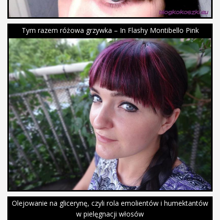
Tym razem różowa grzywka – In Flashy Montibello Pink
Olejowanie na glicerynę, czyli rola emolientów i humektantów
w pielęgnacji włosów