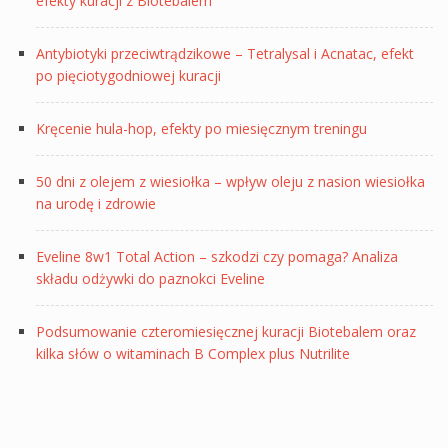
efekty kuracji z Biotebalem
Antybiotyki przeciwtrądzikowe – Tetralysal i Acnatac, efekt
po pięciotygodniowej kuracji
Kręcenie hula-hop, efekty po miesięcznym treningu
50 dni z olejem z wiesiołka – wpływ oleju z nasion wiesiołka
na urodę i zdrowie
Eveline 8w1 Total Action – szkodzi czy pomaga? Analiza
składu odżywki do paznokci Eveline
Podsumowanie czteromiesięcznej kuracji Biotebalem oraz
kilka słów o witaminach B Complex plus Nutrilite