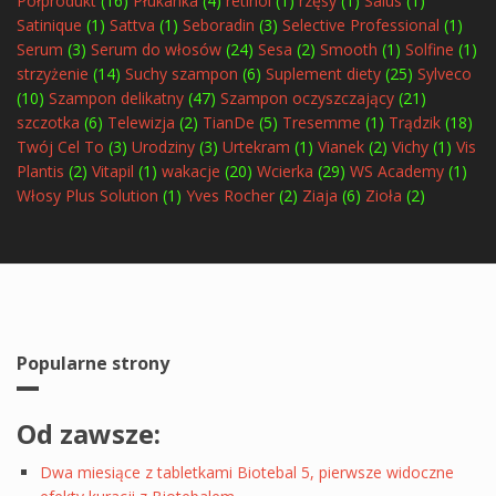
Półprodukt
(16)
Płukanka
(4)
retinol
(1)
rzęsy
(1)
Salus
(1)
Satinique
(1)
Sattva
(1)
Seboradin
(3)
Selective Professional
(1)
Serum
(3)
Serum do włosów
(24)
Sesa
(2)
Smooth
(1)
Solfine
(1)
strzyżenie
(14)
Suchy szampon
(6)
Suplement diety
(25)
Sylveco
(10)
Szampon delikatny
(47)
Szampon oczyszczający
(21)
szczotka
(6)
Telewizja
(2)
TianDe
(5)
Tresemme
(1)
Trądzik
(18)
Twój Cel To
(3)
Urodziny
(3)
Urtekram
(1)
Vianek
(2)
Vichy
(1)
Vis
Plantis
(2)
Vitapil
(1)
wakacje
(20)
Wcierka
(29)
WS Academy
(1)
Włosy Plus Solution
(1)
Yves Rocher
(2)
Ziaja
(6)
Zioła
(2)
Popularne strony
Od zawsze:
Dwa miesiące z tabletkami Biotebal 5, pierwsze widoczne