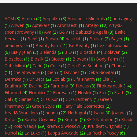
ACM
(3)
Alterra
(2)
Ampułka
(8)
Annabelle Minerals
(1)
anti aging
(1)
Anwen
(9)
Aptekarz
(1)
Aromaesti
(1)
Artego
(12)
Artykuł
sponsorowany
(10)
Ava
(2)
B&V
(1)
Babuszka Agafii
(9)
Baikal
Herbals
(1)
Banfi
(1)
Barwa
(4)
basiclab
(1)
Batiste
(2)
Bayer
(1)
beautycycle
(1)
Beauty Farm
(1)
Be Beauty
(1)
bez spłukiwania
(6)
Biały Jeleń
(3)
Bielenda
(3)
BIO
(1)
Bioetika
(4)
Biolaven
(2)
Bioselect
(1)
Biosilk
(2)
Biotter
(1)
Biovax
(10)
Body Farm
(1)
Cafe Mimi
(6)
Carin
(1)
Cece
(1)
Cera Plus Solution
(2)
Chantal
(11)
chelatowanie
(3)
Cien
(2)
Davines
(1)
Deba Biovital
(1)
Dermika
(1)
Dr Beta
(2)
Ecolab
(9)
Elfa Pharm
(1)
Elia
(1)
Equilibra
(6)
Eveline
(2)
Farmona
(9)
fitness
(8)
Fitokosmetik
(14)
Fitomed
(4)
Floraldix
(1)
Floresan
(1)
Floslek
(1)
Fox
(1)
Fratti
(5)
Gal
(3)
Garnier
(2)
Gliss Kur
(1)
GO Cranberry
(1)
Green
Pharmacy
(3)
Green Style
(1)
Hairy Tale Cosmetics
(2)
Head&Shoulders
(1)
henna
(22)
Herbapol
(1)
Isana
(4)
Joanna
(2)
Kallos
(5)
Karelia Organica
(3)
Kemon
(2)
KFD Nutrition
(1)
Khadi
(13)
Koloryzacja
(29)
krem do włosów
(3)
Kruidvat Originals
(1)
Kulpol
(2)
La Luxe
(1)
Lappa Avocado
(2)
La Roche-Posay
(6)