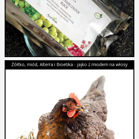
Żółtko, miód, Alterra i Bioetika - jajko z miodem na włosy