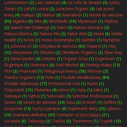
LashVolution
(2)
Lass Naturals
(4)
Le Cafe de Beaute
(3)
Leśny
Zielarz
(1)
Lidl
(1)
Loreal
(2)
Love2mix Organic
(4)
Lęk przed
krwią
(4)
makijaż
(3)
Marion
(9)
Marrakesh
(1)
Maska do włosów
(93)
Mgiełka
(9)
Mila
(9)
Montibello
(16)
Mysterium
(1)
Mythos
(2)
Naked Hair Challenge
(1)
Nami
(3)
Natura Estonica
(3)
Natura Siberica
(5)
Natura Vita
(2)
Natur Vital
(2)
Nivea
(6)
Noble
Health
(1)
NOVA
(1)
Nowa Kosmetyka
(1)
Nutrilite
(1)
Nymphes
(1)
ochrona UV
(3)
Odżywka do włosów
(60)
Oeparol
(1)
Olej
(32)
olejowanie
(1)
Olivaloe
(2)
Olivellenic Organics
(2)
Olive Way
(1)
Olivia Garden
(4)
OnlyBio
(1)
Organic Shop
(1)
Organicum
(1)
Organique
(1)
Orientana
(6)
Paul Mitchell
(6)
Peeling skalpu
(13)
PEH
(3)
Pharmaid
(1)
Pielęgnacja twarzy
(56)
Pilomax
(3)
Planeta Organica
(13)
Polin
(1)
Produkt niesilikonowy
(84)
Produkt silikonowy
(77)
Professional Line
(1)
Purito
(1)
Półprodukt
(16)
Płukanka
(4)
retinol
(1)
rzęsy
(1)
Salus
(1)
Satinique
(1)
Sattva
(1)
Seboradin
(3)
Selective Professional
(1)
Serum
(3)
Serum do włosów
(24)
Sesa
(2)
Smooth
(1)
Solfine
(1)
strzyżenie
(14)
Suchy szampon
(6)
Suplement diety
(25)
Sylveco
(10)
Szampon delikatny
(47)
Szampon oczyszczający
(21)
szczotka
(6)
Telewizja
(2)
TianDe
(5)
Tresemme
(1)
Trądzik
(18)