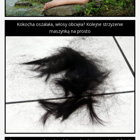
Kokocha oszalała, włosy obcięła? Kolejne strzyżenie
maszynką na prosto