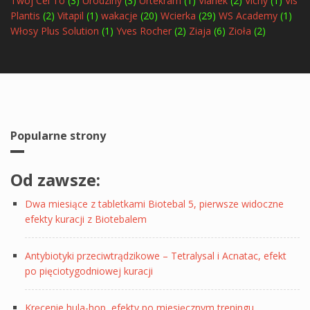
Twój Cel To
(3)
Urodziny
(3)
Urtekram
(1)
Vianek
(2)
Vichy
(1)
Vis
Plantis
(2)
Vitapil
(1)
wakacje
(20)
Wcierka
(29)
WS Academy
(1)
Włosy Plus Solution
(1)
Yves Rocher
(2)
Ziaja
(6)
Zioła
(2)
Popularne strony
Od zawsze:
Dwa miesiące z tabletkami Biotebal 5, pierwsze widoczne
efekty kuracji z Biotebalem
Antybiotyki przeciwtrądzikowe – Tetralysal i Acnatac, efekt
po pięciotygodniowej kuracji
Kręcenie hula-hop, efekty po miesięcznym treningu