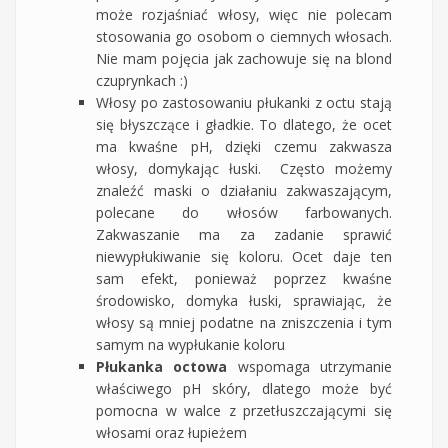
może rozjaśniać włosy, więc nie polecam
stosowania go osobom o ciemnych włosach.
Nie mam pojęcia jak zachowuje się na blond
czuprynkach :)
Włosy po zastosowaniu płukanki z octu stają
się błyszczące i gładkie. To dlatego, że ocet
ma kwaśne pH, dzięki czemu zakwasza
włosy, domykając łuski. Często możemy
znaleźć maski o działaniu zakwaszającym,
polecane do włosów farbowanych.
Zakwaszanie ma za zadanie sprawić
niewypłukiwanie się koloru. Ocet daje ten
sam efekt, ponieważ poprzez kwaśne
środowisko, domyka łuski, sprawiając, że
włosy są mniej podatne na zniszczenia i tym
samym na wypłukanie koloru
Płukanka octowa
wspomaga utrzymanie
właściwego pH skóry, dlatego może być
pomocna w walce z przetłuszczającymi się
włosami oraz łupieżem