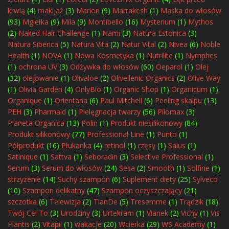
krwią
(4)
makijaż
(3)
Marion
(9)
Marrakesh
(1)
Maska do włosów
(93)
Mgiełka
(9)
Mila
(9)
Montibello
(16)
Mysterium
(1)
Mythos
(2)
Naked Hair Challenge
(1)
Nami
(3)
Natura Estonica
(3)
Natura Siberica
(5)
Natura Vita
(2)
Natur Vital
(2)
Nivea
(6)
Noble
Health
(1)
NOVA
(1)
Nowa Kosmetyka
(1)
Nutrilite
(1)
Nymphes
(1)
ochrona UV
(3)
Odżywka do włosów
(60)
Oeparol
(1)
Olej
(32)
olejowanie
(1)
Olivaloe
(2)
Olivellenic Organics
(2)
Olive Way
(1)
Olivia Garden
(4)
OnlyBio
(1)
Organic Shop
(1)
Organicum
(1)
Organique
(1)
Orientana
(6)
Paul Mitchell
(6)
Peeling skalpu
(13)
PEH
(3)
Pharmaid
(1)
Pielęgnacja twarzy
(56)
Pilomax
(3)
Planeta Organica
(13)
Polin
(1)
Produkt niesilikonowy
(84)
Produkt silikonowy
(77)
Professional Line
(1)
Purito
(1)
Półprodukt
(16)
Płukanka
(4)
retinol
(1)
rzęsy
(1)
Salus
(1)
Satinique
(1)
Sattva
(1)
Seboradin
(3)
Selective Professional
(1)
Serum
(3)
Serum do włosów
(24)
Sesa
(2)
Smooth
(1)
Solfine
(1)
strzyżenie
(14)
Suchy szampon
(6)
Suplement diety
(25)
Sylveco
(10)
Szampon delikatny
(47)
Szampon oczyszczający
(21)
szczotka
(6)
Telewizja
(2)
TianDe
(5)
Tresemme
(1)
Trądzik
(18)
Twój Cel To
(3)
Urodziny
(3)
Urtekram
(1)
Vianek
(2)
Vichy
(1)
Vis
Plantis
(2)
Vitapil
(1)
wakacje
(20)
Wcierka
(29)
WS Academy
(1)