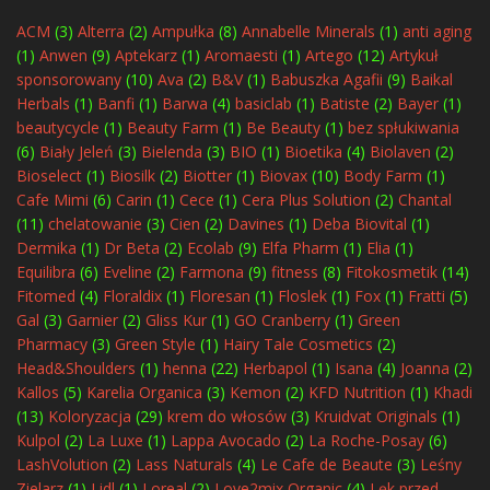
ACM
(3)
Alterra
(2)
Ampułka
(8)
Annabelle Minerals
(1)
anti aging
(1)
Anwen
(9)
Aptekarz
(1)
Aromaesti
(1)
Artego
(12)
Artykuł
sponsorowany
(10)
Ava
(2)
B&V
(1)
Babuszka Agafii
(9)
Baikal
Herbals
(1)
Banfi
(1)
Barwa
(4)
basiclab
(1)
Batiste
(2)
Bayer
(1)
beautycycle
(1)
Beauty Farm
(1)
Be Beauty
(1)
bez spłukiwania
(6)
Biały Jeleń
(3)
Bielenda
(3)
BIO
(1)
Bioetika
(4)
Biolaven
(2)
Bioselect
(1)
Biosilk
(2)
Biotter
(1)
Biovax
(10)
Body Farm
(1)
Cafe Mimi
(6)
Carin
(1)
Cece
(1)
Cera Plus Solution
(2)
Chantal
(11)
chelatowanie
(3)
Cien
(2)
Davines
(1)
Deba Biovital
(1)
Dermika
(1)
Dr Beta
(2)
Ecolab
(9)
Elfa Pharm
(1)
Elia
(1)
Equilibra
(6)
Eveline
(2)
Farmona
(9)
fitness
(8)
Fitokosmetik
(14)
Fitomed
(4)
Floraldix
(1)
Floresan
(1)
Floslek
(1)
Fox
(1)
Fratti
(5)
Gal
(3)
Garnier
(2)
Gliss Kur
(1)
GO Cranberry
(1)
Green
Pharmacy
(3)
Green Style
(1)
Hairy Tale Cosmetics
(2)
Head&Shoulders
(1)
henna
(22)
Herbapol
(1)
Isana
(4)
Joanna
(2)
Kallos
(5)
Karelia Organica
(3)
Kemon
(2)
KFD Nutrition
(1)
Khadi
(13)
Koloryzacja
(29)
krem do włosów
(3)
Kruidvat Originals
(1)
Kulpol
(2)
La Luxe
(1)
Lappa Avocado
(2)
La Roche-Posay
(6)
LashVolution
(2)
Lass Naturals
(4)
Le Cafe de Beaute
(3)
Leśny
Zielarz
(1)
Lidl
(1)
Loreal
(2)
Love2mix Organic
(4)
Lęk przed