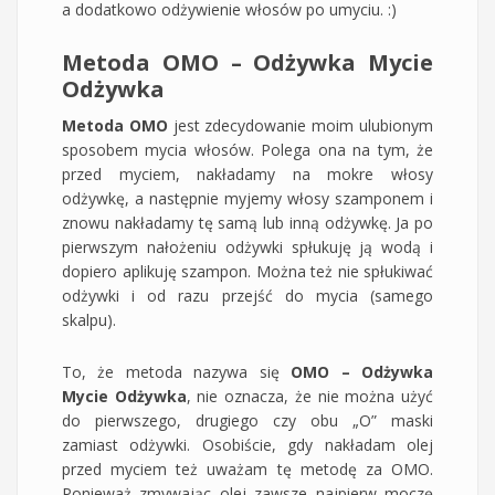
a dodatkowo odżywienie włosów po umyciu. :)
Metoda OMO – Odżywka Mycie
Odżywka
Metoda OMO
jest zdecydowanie moim ulubionym
sposobem mycia włosów. Polega ona na tym, że
przed myciem, nakładamy na mokre włosy
odżywkę, a następnie myjemy włosy szamponem i
znowu nakładamy tę samą lub inną odżywkę. Ja po
pierwszym nałożeniu odżywki spłukuję ją wodą i
dopiero aplikuję szampon. Można też nie spłukiwać
odżywki i od razu przejść do mycia (samego
skalpu).
To, że metoda nazywa się
OMO – Odżywka
Mycie Odżywka
, nie oznacza, że nie można użyć
do pierwszego, drugiego czy obu „O” maski
zamiast odżywki. Osobiście, gdy nakładam olej
przed myciem też uważam tę metodę za OMO.
Ponieważ zmywając olej zawsze najpierw moczę