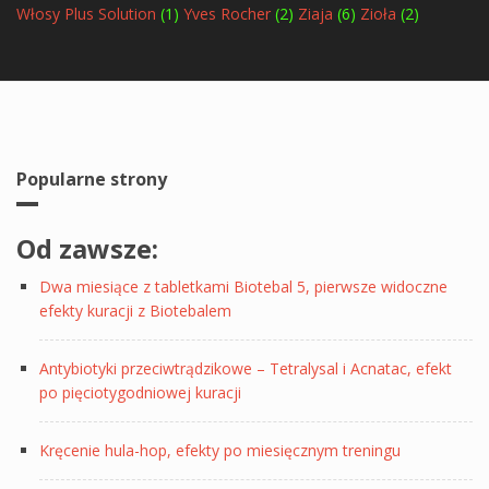
Włosy Plus Solution
(1)
Yves Rocher
(2)
Ziaja
(6)
Zioła
(2)
Popularne strony
Od zawsze:
Dwa miesiące z tabletkami Biotebal 5, pierwsze widoczne
efekty kuracji z Biotebalem
Antybiotyki przeciwtrądzikowe – Tetralysal i Acnatac, efekt
po pięciotygodniowej kuracji
Kręcenie hula-hop, efekty po miesięcznym treningu