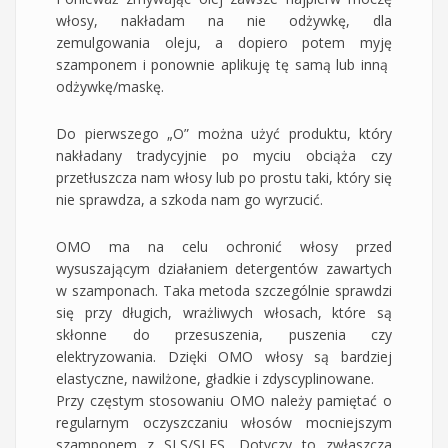
włosy, nakładam na nie odżywkę, dla
zemulgowania oleju, a dopiero potem myję
szamponem i ponownie aplikuję tę samą lub inną
odżywkę/maskę.
Do pierwszego „O” można użyć produktu, który
nakładany tradycyjnie po myciu obciąża czy
przetłuszcza nam włosy lub po prostu taki, który się
nie sprawdza, a szkoda nam go wyrzucić.
OMO ma na celu ochronić włosy przed
wysuszającym działaniem detergentów zawartych
w szamponach. Taka metoda szczególnie sprawdzi
się przy długich, wrażliwych włosach, które są
skłonne do przesuszenia, puszenia czy
elektryzowania. Dzięki OMO włosy są bardziej
elastyczne, nawilżone, gładkie i zdyscyplinowane.
Przy częstym stosowaniu OMO należy pamiętać o
regularnym oczyszczaniu włosów mocniejszym
szamponem z SLS/SLES. Dotyczy to zwłaszcza