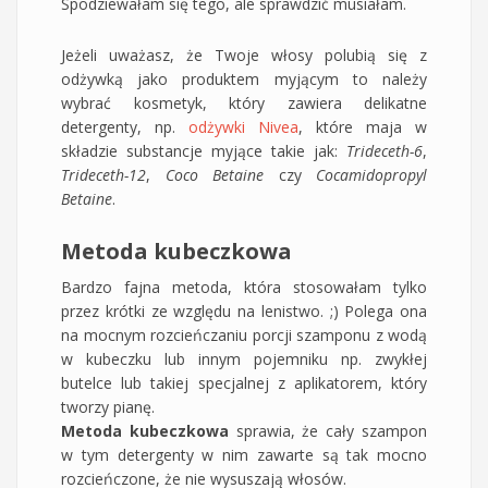
Spodziewałam się tego, ale sprawdzić musiałam.
Jeżeli uważasz, że Twoje włosy polubią się z
odżywką jako produktem myjącym to należy
wybrać kosmetyk, który zawiera delikatne
detergenty, np.
odżywki Nivea
, które maja w
składzie substancje myjące takie jak:
Trideceth-6
,
Trideceth-12
,
Coco Betaine
czy
Cocamidopropyl
Betaine
.
Metoda kubeczkowa
Bardzo fajna metoda, która stosowałam tylko
przez krótki ze względu na lenistwo. ;) Polega ona
na mocnym rozcieńczaniu porcji szamponu z wodą
w kubeczku lub innym pojemniku np. zwykłej
butelce lub takiej specjalnej z aplikatorem, który
tworzy pianę.
Metoda kubeczkowa
sprawia, że cały szampon
w tym detergenty w nim zawarte są tak mocno
rozcieńczone, że nie wysuszają włosów.