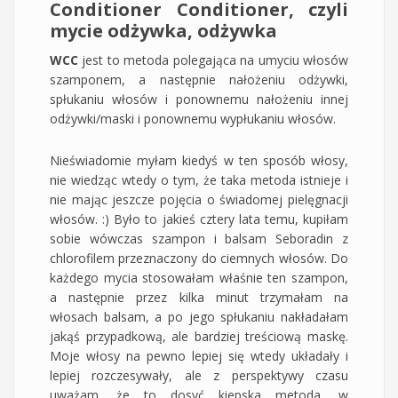
Conditioner Conditioner, czyli
mycie odżywka, odżywka
WCC
jest to metoda polegająca na umyciu włosów
szamponem, a następnie nałożeniu odżywki,
spłukaniu włosów i ponownemu nałożeniu innej
odżywki/maski i ponownemu wypłukaniu włosów.
Nieświadomie myłam kiedyś w ten sposób włosy,
nie wiedząc wtedy o tym, że taka metoda istnieje i
nie mając jeszcze pojęcia o świadomej pielęgnacji
włosów. :) Było to jakieś cztery lata temu, kupiłam
sobie wówczas szampon i balsam Seboradin z
chlorofilem przeznaczony do ciemnych włosów. Do
każdego mycia stosowałam właśnie ten szampon,
a następnie przez kilka minut trzymałam na
włosach balsam, a po jego spłukaniu nakładałam
jakąś przypadkową, ale bardziej treściową maskę.
Moje włosy na pewno lepiej się wtedy układały i
lepiej rozczesywały, ale z perspektywy czasu
uważam, że to dosyć kiepska metoda, w