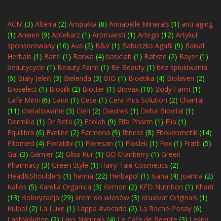
ACM
(3)
Alterra
(2)
Ampułka
(8)
Annabelle Minerals
(1)
anti aging
(1)
Anwen
(9)
Aptekarz
(1)
Aromaesti
(1)
Artego
(12)
Artykuł
sponsorowany
(10)
Ava
(2)
B&V
(1)
Babuszka Agafii
(9)
Baikal
Herbals
(1)
Banfi
(1)
Barwa
(4)
basiclab
(1)
Batiste
(2)
Bayer
(1)
beautycycle
(1)
Beauty Farm
(1)
Be Beauty
(1)
bez spłukiwania
(6)
Biały Jeleń
(3)
Bielenda
(3)
BIO
(1)
Bioetika
(4)
Biolaven
(2)
Bioselect
(1)
Biosilk
(2)
Biotter
(1)
Biovax
(10)
Body Farm
(1)
Cafe Mimi
(6)
Carin
(1)
Cece
(1)
Cera Plus Solution
(2)
Chantal
(11)
chelatowanie
(3)
Cien
(2)
Davines
(1)
Deba Biovital
(1)
Dermika
(1)
Dr Beta
(2)
Ecolab
(9)
Elfa Pharm
(1)
Elia
(1)
Equilibra
(6)
Eveline
(2)
Farmona
(9)
fitness
(8)
Fitokosmetik
(14)
Fitomed
(4)
Floraldix
(1)
Floresan
(1)
Floslek
(1)
Fox
(1)
Fratti
(5)
Gal
(3)
Garnier
(2)
Gliss Kur
(1)
GO Cranberry
(1)
Green
Pharmacy
(3)
Green Style
(1)
Hairy Tale Cosmetics
(2)
Head&Shoulders
(1)
henna
(22)
Herbapol
(1)
Isana
(4)
Joanna
(2)
Kallos
(5)
Karelia Organica
(3)
Kemon
(2)
KFD Nutrition
(1)
Khadi
(13)
Koloryzacja
(29)
krem do włosów
(3)
Kruidvat Originals
(1)
Kulpol
(2)
La Luxe
(1)
Lappa Avocado
(2)
La Roche-Posay
(6)
LashVolution
(2)
Lass Naturals
(4)
Le Cafe de Beaute
(3)
Leśny