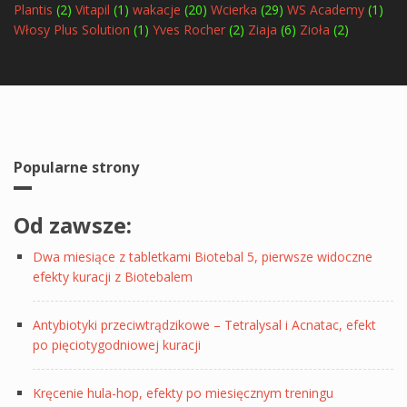
Plantis
(2)
Vitapil
(1)
wakacje
(20)
Wcierka
(29)
WS Academy
(1)
Włosy Plus Solution
(1)
Yves Rocher
(2)
Ziaja
(6)
Zioła
(2)
Popularne strony
Od zawsze:
Dwa miesiące z tabletkami Biotebal 5, pierwsze widoczne
efekty kuracji z Biotebalem
Antybiotyki przeciwtrądzikowe – Tetralysal i Acnatac, efekt
po pięciotygodniowej kuracji
Kręcenie hula-hop, efekty po miesięcznym treningu