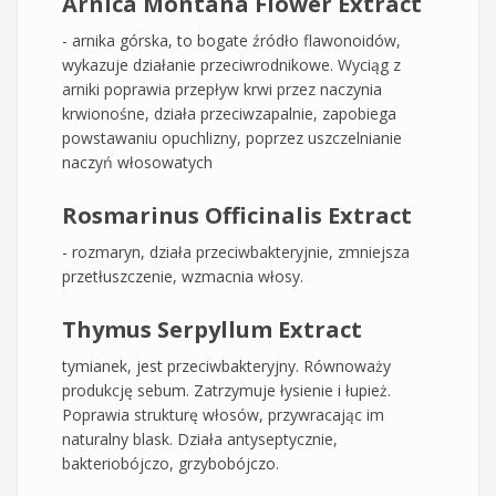
Arnica Montana Flower Extract
- arnika górska, to bogate źródło flawonoidów,
wykazuje działanie przeciwrodnikowe. Wyciąg z
arniki poprawia przepływ krwi przez naczynia
krwionośne, działa przeciwzapalnie, zapobiega
powstawaniu opuchlizny, poprzez uszczelnianie
naczyń włosowatych
Rosmarinus Officinalis Extract
- rozmaryn, działa przeciwbakteryjnie, zmniejsza
przetłuszczenie, wzmacnia włosy.
Thymus Serpyllum Extract
tymianek, jest przeciwbakteryjny. Równoważy
produkcję sebum. Zatrzymuje łysienie i łupież.
Poprawia strukturę włosów, przywracając im
naturalny blask. Działa antyseptycznie,
bakteriobójczo, grzybobójczo.