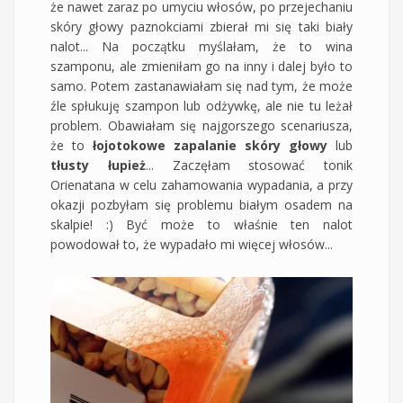
że nawet zaraz po umyciu włosów, po przejechaniu
skóry głowy paznokciami zbierał mi się taki biały
nalot... Na początku myślałam, że to wina
szamponu, ale zmieniłam go na inny i dalej było to
samo. Potem zastanawiałam się nad tym, że może
źle spłukuję szampon lub odżywkę, ale nie tu leżał
problem. Obawiałam się najgorszego scenariusza,
że to
łojotokowe zapalanie skóry głowy
lub
tłusty łupież
... Zaczęłam stosować tonik
Orienatana w celu zahamowania wypadania, a przy
okazji pozbyłam się problemu białym osadem na
skalpie! :) Być może to właśnie ten nalot
powodował to, że wypadało mi więcej włosów...