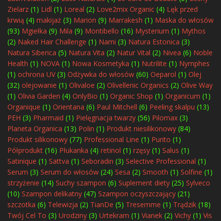
Zielarz
(1)
Lidl
(1)
Loreal
(2)
Love2mix Organic
(4)
Lęk przed
krwią
(4)
makijaż
(3)
Marion
(9)
Marrakesh
(1)
Maska do włosów
(93)
Mgiełka
(9)
Mila
(9)
Montibello
(16)
Mysterium
(1)
Mythos
(2)
Naked Hair Challenge
(1)
Nami
(3)
Natura Estonica
(3)
Natura Siberica
(5)
Natura Vita
(2)
Natur Vital
(2)
Nivea
(6)
Noble
Health
(1)
NOVA
(1)
Nowa Kosmetyka
(1)
Nutrilite
(1)
Nymphes
(1)
ochrona UV
(3)
Odżywka do włosów
(60)
Oeparol
(1)
Olej
(32)
olejowanie
(1)
Olivaloe
(2)
Olivellenic Organics
(2)
Olive Way
(1)
Olivia Garden
(4)
OnlyBio
(1)
Organic Shop
(1)
Organicum
(1)
Organique
(1)
Orientana
(6)
Paul Mitchell
(6)
Peeling skalpu
(13)
PEH
(3)
Pharmaid
(1)
Pielęgnacja twarzy
(56)
Pilomax
(3)
Planeta Organica
(13)
Polin
(1)
Produkt niesilikonowy
(84)
Produkt silikonowy
(77)
Professional Line
(1)
Purito
(1)
Półprodukt
(16)
Płukanka
(4)
retinol
(1)
rzęsy
(1)
Salus
(1)
Satinique
(1)
Sattva
(1)
Seboradin
(3)
Selective Professional
(1)
Serum
(3)
Serum do włosów
(24)
Sesa
(2)
Smooth
(1)
Solfine
(1)
strzyżenie
(14)
Suchy szampon
(6)
Suplement diety
(25)
Sylveco
(10)
Szampon delikatny
(47)
Szampon oczyszczający
(21)
szczotka
(6)
Telewizja
(2)
TianDe
(5)
Tresemme
(1)
Trądzik
(18)
Twój Cel To
(3)
Urodziny
(3)
Urtekram
(1)
Vianek
(2)
Vichy
(1)
Vis