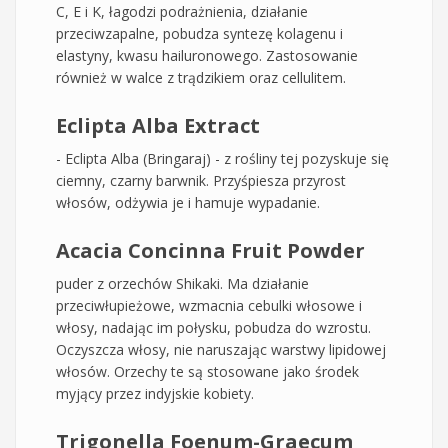
C, E i K, łagodzi podrażnienia, działanie
przeciwzapalne, pobudza syntezę kolagenu i
elastyny, kwasu hailuronowego. Zastosowanie
również w walce z trądzikiem oraz cellulitem.
Eclipta Alba Extract
- Eclipta Alba (Bringaraj) - z rośliny tej pozyskuje się
ciemny, czarny barwnik. Przyśpiesza przyrost
włosów, odżywia je i hamuje wypadanie.
Acacia Concinna Fruit Powder
puder z orzechów Shikaki. Ma działanie
przeciwłupieżowe, wzmacnia cebulki włosowe i
włosy, nadając im połysku, pobudza do wzrostu.
Oczyszcza włosy, nie naruszając warstwy lipidowej
włosów. Orzechy te są stosowane jako środek
myjący przez indyjskie kobiety.
Trigonella Foenum-Graecum