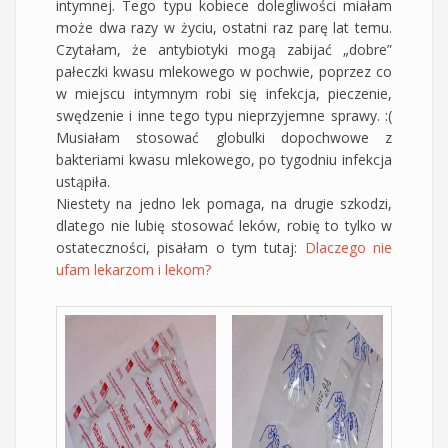
intymnej. Tego typu kobiece dolegliwości miałam
może dwa razy w życiu, ostatni raz parę lat temu.
Czytałam, że antybiotyki mogą zabijać „dobre”
pałeczki kwasu mlekowego w pochwie, poprzez co
w miejscu intymnym robi się infekcja, pieczenie,
swędzenie i inne tego typu nieprzyjemne sprawy. :(
Musiałam stosować globulki dopochwowe z
bakteriami kwasu mlekowego, po tygodniu infekcja
ustąpiła.
Niestety na jedno lek pomaga, na drugie szkodzi,
dlatego nie lubię stosować leków, robię to tylko w
ostateczności, pisałam o tym tutaj:
Dlaczego nie
ufam lekarzom i lekom?