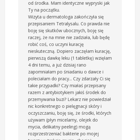
od środka. Mam identyczne wypryski jak
Ty na początku.
Wizyta u dermatologa zakończyła się
przepisaniem Tetralysalu. Co prawda nie
boję się skutków ubocznych, boję się
raczej, że na mnie nie zadziała, lub będę
robić coś, co uczyni kurację
nieskuteczną. Dopiero zaczęłam kurację,
pierwszą dawkę leku (1 tabletkę) wzięłam
4 dni temu, a już dzisiaj rano
zapomniałam po śniadaniu o dawce i
poleciałam do pracy... Czy zdarzały Ci się
takie przypadki? Czy miałaś przepisany
razem z antybiotykiem jakiś środek do
przemywania buzi? Lekarz nie powiedział
nic konkretnego o pielęgnacji skóry i
oczyszczaniu, boję się, że środki, których
używam (płyn micelarny, olejek do
mycia, delikatny peeling) mogą
rozprzestrzeniać bakterie po mojej