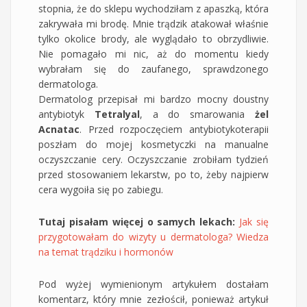
stopnia, że do sklepu wychodziłam z apaszką, która
zakrywała mi brodę. Mnie trądzik atakował właśnie
tylko okolice brody, ale wyglądało to obrzydliwie.
Nie pomagało mi nic, aż do momentu kiedy
wybrałam się do zaufanego, sprawdzonego
dermatologa.
Dermatolog przepisał mi bardzo mocny doustny
antybiotyk
Tetralyal
, a do smarowania
żel
Acnatac
. Przed rozpoczęciem antybiotykoterapii
poszłam do mojej kosmetyczki na manualne
oczyszczanie cery. Oczyszczanie zrobiłam tydzień
przed stosowaniem lekarstw, po to, żeby najpierw
cera wygoiła się po zabiegu.
Tutaj pisałam więcej o samych lekach:
Jak się
przygotowałam do wizyty u dermatologa? Wiedza
na temat trądziku i hormonów
Pod wyżej wymienionym artykułem dostałam
komentarz, który mnie zezłościł, ponieważ artykuł