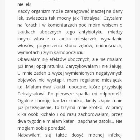
nie lek!
Każdy organizm może zareagować inaczej na dany
lek, zwłaszcza tak mocny jak Tetralysal. Czytałam
na forach i w komentarzach pod moim wpisem o
skutkach ubocznych tego antybiotyku, między
innymi właśnie o zaniku miesiączek, wypadaniu
włosów, pogorszeniu stanu zębów, nudnościach,
wymiotach i złym samopoczuciu.
Obawiałam się efektów ubocznych, ale nie miałam
już innej opcji ratunku. Zaryzykowałam i nie żałuję.
U mnie żaden z wyżej wymienionych negatywnych
objawów nie wystąpił, mam regularne miesiączki
itd. Miałam dwa skutki uboczne, które przypisuję
Tetralysalowi. Po pierwsze spadła mi odporność.
Ogólnie choruję bardzo rzadko, kiedy złapie mnie
już przeziębienie, to trzyma mnie krótko. W pracy
kilka osób kichało i od razu zachorowałam, przez
dwa tygodnie miałam katar i zapchane zatoki... Nie
mogłam sobie poradzić.
Nabawiłam się także dosyć mocnej infekcji