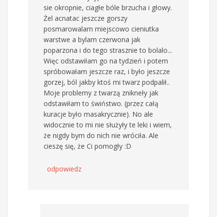
sie okropnie, ciagłe bóle brzucha i głowy.
Żel acnatac jeszcze gorszy
posmarowalam miejscowo cieniutka
warstwe a bylam czerwona jak
poparzona i do tego strasznie to bolalo...
Więc odstawiłam go na tydzień i potem
spróbowałam jeszcze raz, i było jeszcze
gorzej, ból jakby ktoś mi twarz podpalił..
Moje problemy z twarzą znikneły jak
odstawiłam to świństwo. (przez całą
kuracje było masakrycznie). No ale
widocznie to mi nie służyły te leki i wiem,
że nigdy bym do nich nie wróciła. Ale
cieszę się, że Ci pomogły :D
odpowiedz