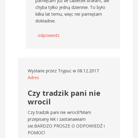
pamiętam już ile tabletek brałam, ale
chyba tylko jedną dziennie. To było
kilka lat temu, więc nie pamiętam
dokładnie.
odpowiedz
Wysłane przez
Trypuc
w 08.12.2017
Adres
Czy tradzik pani nie
wrocil
Czy tradzik pani nie wrocil?Mam
przepisany lek i zastanawiam
sie.BARDZO PROSZE O ODPOWIEDŹ i
POMOC!