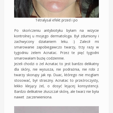
Tetralysal efekt przed i po
Po skończeniu antybiotyku byłam na wizycie
kontrolnej u mojego dermatologa. Był zdumiony i
zachwycony działaniem leku. :) Zalecił mi
smarowanie zapobiegawczo twarzy, trzy razy w
tygodniu żelem Acnatac. Przez te pięć tygodni
smarowałam buzię codziennie.
Jeżeli chodzi o żel Acnatac to jest bardzo delikatny
dla skóry, nie wysusza, nie podrażnia, nie robi z
twarzy skorupy jak np. Duac, którego nie mogłam
stosować, był straszny. Acnatac to przeźroczysty,
lekko klejący żel, o dosyć lejącej konsystencji.
Bardzo delikatnie złuszczał skórę, ale twarz nie była
nawet zaczerwieniona.