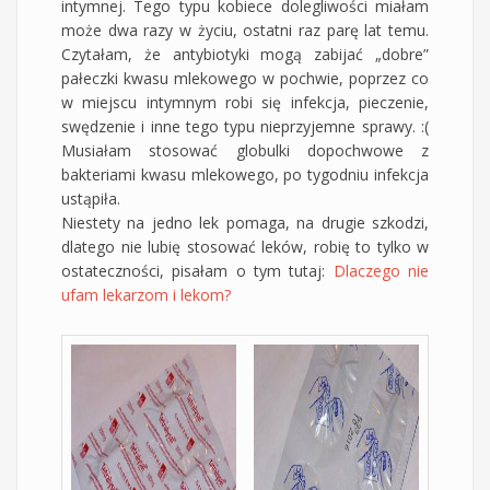
intymnej. Tego typu kobiece dolegliwości miałam
może dwa razy w życiu, ostatni raz parę lat temu.
Czytałam, że antybiotyki mogą zabijać „dobre”
pałeczki kwasu mlekowego w pochwie, poprzez co
w miejscu intymnym robi się infekcja, pieczenie,
swędzenie i inne tego typu nieprzyjemne sprawy. :(
Musiałam stosować globulki dopochwowe z
bakteriami kwasu mlekowego, po tygodniu infekcja
ustąpiła.
Niestety na jedno lek pomaga, na drugie szkodzi,
dlatego nie lubię stosować leków, robię to tylko w
ostateczności, pisałam o tym tutaj:
Dlaczego nie
ufam lekarzom i lekom?