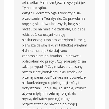
od środka. Mam identyczne wypryski jak
Ty na początku.
Wizyta u dermatologa zakończyła się
przepisaniem Tetralysalu. Co prawda nie
boję się skutków ubocznych, boję się
raczej, że na mnie nie zadziała, lub będę
robić coś, co uczyni kurację
nieskuteczną. Dopiero zaczęłam kurację,
pierwszą dawkę leku (1 tabletkę) wzięłam
4 dni temu, a już dzisiaj rano
zapomniałam po śniadaniu o dawce i
poleciałam do pracy... Czy zdarzały Ci się
takie przypadki? Czy miałaś przepisany
razem z antybiotykiem jakiś środek do
przemywania buzi? Lekarz nie powiedział
nic konkretnego o pielęgnacji skóry i
oczyszczaniu, boję się, że środki, których
używam (płyn micelarny, olejek do
mycia, delikatny peeling) mogą
rozprzestrzeniać bakterie po mojej