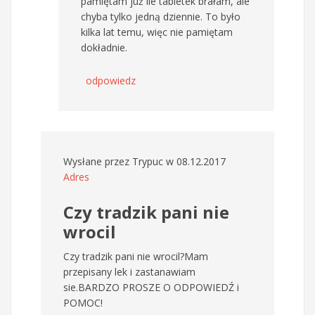
pamiętam już ile tabletek brałam, ale
chyba tylko jedną dziennie. To było
kilka lat temu, więc nie pamiętam
dokładnie.
odpowiedz
Wysłane przez
Trypuc
w 08.12.2017
Adres
Czy tradzik pani nie
wrocil
Czy tradzik pani nie wrocil?Mam
przepisany lek i zastanawiam
sie.BARDZO PROSZE O ODPOWIEDŹ i
POMOC!