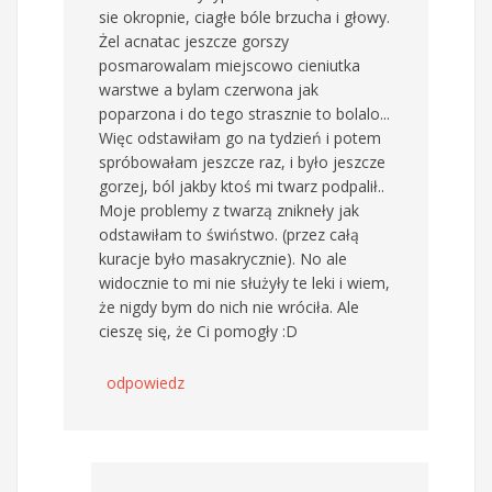
sie okropnie, ciagłe bóle brzucha i głowy.
Żel acnatac jeszcze gorszy
posmarowalam miejscowo cieniutka
warstwe a bylam czerwona jak
poparzona i do tego strasznie to bolalo...
Więc odstawiłam go na tydzień i potem
spróbowałam jeszcze raz, i było jeszcze
gorzej, ból jakby ktoś mi twarz podpalił..
Moje problemy z twarzą znikneły jak
odstawiłam to świństwo. (przez całą
kuracje było masakrycznie). No ale
widocznie to mi nie służyły te leki i wiem,
że nigdy bym do nich nie wróciła. Ale
cieszę się, że Ci pomogły :D
odpowiedz