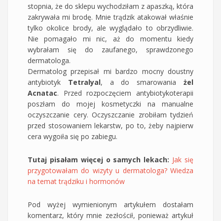
stopnia, że do sklepu wychodziłam z apaszką, która
zakrywała mi brodę. Mnie trądzik atakował właśnie
tylko okolice brody, ale wyglądało to obrzydliwie.
Nie pomagało mi nic, aż do momentu kiedy
wybrałam się do zaufanego, sprawdzonego
dermatologa.
Dermatolog przepisał mi bardzo mocny doustny
antybiotyk
Tetralyal
, a do smarowania
żel
Acnatac
. Przed rozpoczęciem antybiotykoterapii
poszłam do mojej kosmetyczki na manualne
oczyszczanie cery. Oczyszczanie zrobiłam tydzień
przed stosowaniem lekarstw, po to, żeby najpierw
cera wygoiła się po zabiegu.
Tutaj pisałam więcej o samych lekach:
Jak się
przygotowałam do wizyty u dermatologa? Wiedza
na temat trądziku i hormonów
Pod wyżej wymienionym artykułem dostałam
komentarz, który mnie zezłościł, ponieważ artykuł