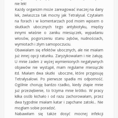
nie lek!
Każdy organizm może zareagować inaczej na dany
lek, zwłaszcza tak mocny jak Tetralysal. Czytałam
na forach i w komentarzach pod moim wpisem o
skutkach ubocznych tego antybiotyku, między
innymi właśnie o zaniku miesiączek, wypadaniu
włosów, pogorszeniu stanu zębów, nudnościach,
wymiotach i złym samopoczuciu.
Obawiałam się efektów ubocznych, ale nie miałam
już innej opcji ratunku. Zaryzykowałam i nie żałuję.
U mnie żaden z wyżej wymienionych negatywnych
objawów nie wystąpił, mam regularne miesiączki
itd. Miałam dwa skutki uboczne, które przypisuję
Tetralysalowi. Po pierwsze spadła mi odporność.
Ogólnie choruję bardzo rzadko, kiedy złapie mnie
już przeziębienie, to trzyma mnie krótko. W pracy
kilka osób kichało i od razu zachorowałam, przez
dwa tygodnie miałam katar i zapchane zatoki... Nie
mogłam sobie poradzić.
Nabawiłam się także dosyć mocnej infekcji