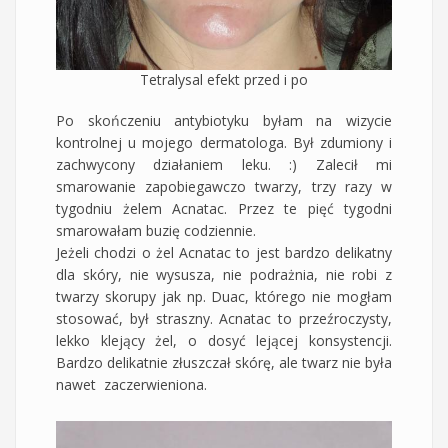
Tetralysal efekt przed i po
Po skończeniu antybiotyku byłam na wizycie
kontrolnej u mojego dermatologa. Był zdumiony i
zachwycony działaniem leku. :) Zalecił mi
smarowanie zapobiegawczo twarzy, trzy razy w
tygodniu żelem Acnatac. Przez te pięć tygodni
smarowałam buzię codziennie.
Jeżeli chodzi o żel Acnatac to jest bardzo delikatny
dla skóry, nie wysusza, nie podrażnia, nie robi z
twarzy skorupy jak np. Duac, którego nie mogłam
stosować, był straszny. Acnatac to przeźroczysty,
lekko klejący żel, o dosyć lejącej konsystencji.
Bardzo delikatnie złuszczał skórę, ale twarz nie była
nawet zaczerwieniona.