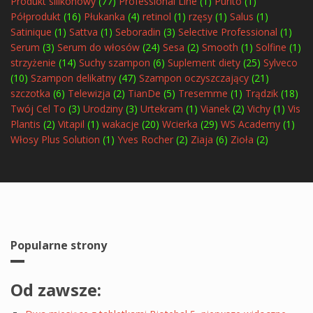
Produkt silikonowy
(77)
Professional Line
(1)
Purito
(1)
Półprodukt
(16)
Płukanka
(4)
retinol
(1)
rzęsy
(1)
Salus
(1)
Satinique
(1)
Sattva
(1)
Seboradin
(3)
Selective Professional
(1)
Serum
(3)
Serum do włosów
(24)
Sesa
(2)
Smooth
(1)
Solfine
(1)
strzyżenie
(14)
Suchy szampon
(6)
Suplement diety
(25)
Sylveco
(10)
Szampon delikatny
(47)
Szampon oczyszczający
(21)
szczotka
(6)
Telewizja
(2)
TianDe
(5)
Tresemme
(1)
Trądzik
(18)
Twój Cel To
(3)
Urodziny
(3)
Urtekram
(1)
Vianek
(2)
Vichy
(1)
Vis
Plantis
(2)
Vitapil
(1)
wakacje
(20)
Wcierka
(29)
WS Academy
(1)
Włosy Plus Solution
(1)
Yves Rocher
(2)
Ziaja
(6)
Zioła
(2)
Popularne strony
Od zawsze: