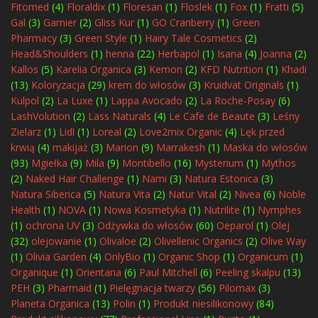
Fitomed
(4)
Floraldix
(1)
Floresan
(1)
Floslek
(1)
Fox
(1)
Fratti
(5)
Gal
(3)
Garnier
(2)
Gliss Kur
(1)
GO Cranberry
(1)
Green
Pharmacy
(3)
Green Style
(1)
Hairy Tale Cosmetics
(2)
Head&Shoulders
(1)
henna
(22)
Herbapol
(1)
Isana
(4)
Joanna
(2)
Kallos
(5)
Karelia Organica
(3)
Kemon
(2)
KFD Nutrition
(1)
Khadi
(13)
Koloryzacja
(29)
krem do włosów
(3)
Kruidvat Originals
(1)
Kulpol
(2)
La Luxe
(1)
Lappa Avocado
(2)
La Roche-Posay
(6)
LashVolution
(2)
Lass Naturals
(4)
Le Cafe de Beaute
(3)
Leśny
Zielarz
(1)
Lidl
(1)
Loreal
(2)
Love2mix Organic
(4)
Lęk przed
krwią
(4)
makijaż
(3)
Marion
(9)
Marrakesh
(1)
Maska do włosów
(93)
Mgiełka
(9)
Mila
(9)
Montibello
(16)
Mysterium
(1)
Mythos
(2)
Naked Hair Challenge
(1)
Nami
(3)
Natura Estonica
(3)
Natura Siberica
(5)
Natura Vita
(2)
Natur Vital
(2)
Nivea
(6)
Noble
Health
(1)
NOVA
(1)
Nowa Kosmetyka
(1)
Nutrilite
(1)
Nymphes
(1)
ochrona UV
(3)
Odżywka do włosów
(60)
Oeparol
(1)
Olej
(32)
olejowanie
(1)
Olivaloe
(2)
Olivellenic Organics
(2)
Olive Way
(1)
Olivia Garden
(4)
OnlyBio
(1)
Organic Shop
(1)
Organicum
(1)
Organique
(1)
Orientana
(6)
Paul Mitchell
(6)
Peeling skalpu
(13)
PEH
(3)
Pharmaid
(1)
Pielęgnacja twarzy
(56)
Pilomax
(3)
Planeta Organica
(13)
Polin
(1)
Produkt niesilikonowy
(84)