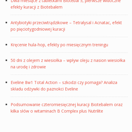
Dwa miesiące z tabletkami Biotebal 5, pierwsze widoczne
efekty kuracji z Biotebalem
Antybiotyki przeciwtrądzikowe – Tetralysal i Acnatac, efekt
po pięciotygodniowej kuracji
Kręcenie hula-hop, efekty po miesięcznym treningu
50 dni z olejem z wiesiołka – wpływ oleju z nasion wiesiołka
na urodę i zdrowie
Eveline 8w1 Total Action – szkodzi czy pomaga? Analiza
składu odżywki do paznokci Eveline
Podsumowanie czteromiesięcznej kuracji Biotebalem oraz
kilka słów o witaminach B Complex plus Nutrilite