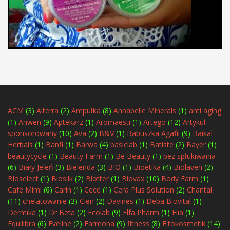
ACM
(3)
Alterra
(2)
Ampułka
(8)
Annabelle Minerals
(1)
anti aging
(1)
Anwen
(9)
Aptekarz
(1)
Aromaesti
(1)
Artego
(12)
Artykuł
sponsorowany
(10)
Ava
(2)
B&V
(1)
Babuszka Agafii
(9)
Baikal
Herbals
(1)
Banfi
(1)
Barwa
(4)
basiclab
(1)
Batiste
(2)
Bayer
(1)
beautycycle
(1)
Beauty Farm
(1)
Be Beauty
(1)
bez spłukiwania
(6)
Biały Jeleń
(3)
Bielenda
(3)
BIO
(1)
Bioetika
(4)
Biolaven
(2)
Bioselect
(1)
Biosilk
(2)
Biotter
(1)
Biovax
(10)
Body Farm
(1)
Cafe Mimi
(6)
Carin
(1)
Cece
(1)
Cera Plus Solution
(2)
Chantal
(11)
chelatowanie
(3)
Cien
(2)
Davines
(1)
Deba Biovital
(1)
Dermika
(1)
Dr Beta
(2)
Ecolab
(9)
Elfa Pharm
(1)
Elia
(1)
Equilibra
(6)
Eveline
(2)
Farmona
(9)
fitness
(8)
Fitokosmetik
(14)