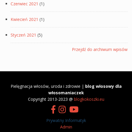
Czerwiec 2021
(1)
Kwiecień 2021
(1)
Styczeń 2021
(5)
Przejdź do archiwum wpisów
Pielęgnacja włosów, uroda i zdrowie |
blog włosowy dla
włosomaniaczek
​Copyright 2013-2023 @
blogkokoszki.eu
Prywatny Informatyk
Admin