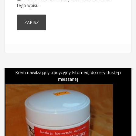
tego wpisu.
Krem nawilżający tradycyjny Fitomed, do cery tłustej i
mieszanej