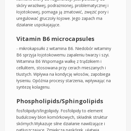
skóry wrażliwej, podrażnionej, problematycznej i
łojotokowej, pomaga ją zmatowić, zwęzić pory i
uregulować gruczoły łojowe. Jego zapach ma
działanie uspokajające.
Vitamin В6 microcapsules
- mikrokapsułki z witamina B6. Niedobór witaminy
B6 sprzyja łojotokowemu zapaleniu twarzy i szyi.
Witamina B6 Wspomaga walkę z trądzikiem i
cellulitem, stosowana przy cerach mieszanych i
tłustych. Wpływa na kondycję włosów, zapobiega
łysieniu. Opóźnia procesy starzenia, wpływając na
syntezę kolagenu.
Phospholipids/Sphingolipids
fosfolipidy/sfingolipidy. Fosfolipidy to element
budulcowy błon komórkowych, składnik struktur
skórnych.Wykazuje silne działanie nawilżające i
natłuszczające. Zmiękcza naskórek, ułatwia