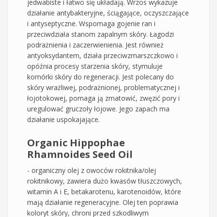
jedwabiste i łatwo się układają. Wrzos wykazuje
działanie antybakteryjne, ściągające, oczyszczające
i antyseptyczne. Wspomaga gojenie ran i
przeciwdziała stanom zapalnym skóry. Łagodzi
podrażnienia i zaczerwienienia. Jest również
antyoksydantem, działa przeciwzmarszczkowo i
opóźnia procesy starzenia skóry, stymuluje
komórki skóry do regeneracji. Jest polecany do
skóry wrażliwej, podrażnionej, problematycznej i
łojotokowej, pomaga ją zmatowić, zwęzić pory i
uregulować gruczoły łojowe. Jego zapach ma
działanie uspokajające.
Organic Hippophae
Rhamnoides Seed Oil
- organiczny olej z owoców rokitnika/olej
rokitnikowy, zawiera dużo kwasów tłuszczowych,
witamin A i E, betakarotenu, karotenoidów, które
mają działanie regeneracyjne. Olej ten poprawia
koloryt skóry, chroni przed szkodliwym