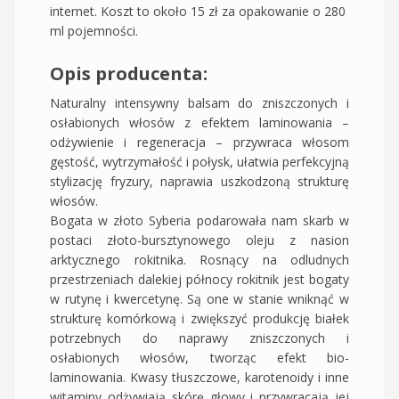
internet. Koszt to około 15 zł za opakowanie o 280
ml pojemności.
Opis producenta:
Naturalny intensywny balsam do zniszczonych i
osłabionych włosów z efektem laminowania –
odżywienie i regeneracja – przywraca włosom
gęstość, wytrzymałość i połysk, ułatwia perfekcyjną
stylizację fryzury, naprawia uszkodzoną strukturę
włosów.
Bogata w złoto Syberia podarowała nam skarb w
postaci złoto-bursztynowego oleju z nasion
arktycznego rokitnika. Rosnący na odludnych
przestrzeniach dalekiej północy rokitnik jest bogaty
w rutynę i kwercetynę. Są one w stanie wniknąć w
strukturę komórkową i zwiększyć produkcję białek
potrzebnych do naprawy zniszczonych i
osłabionych włosów, tworząc efekt bio-
laminowania. Kwasy tłuszczowe, karotenoidy i inne
witaminy odżywiają skórę głowy i przywracają jej