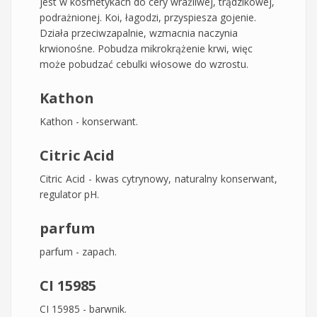
jest w kosmetykach do cery wrażliwej, trądzikowej,
podrażnionej. Koi, łagodzi, przyspiesza gojenie.
Działa przeciwzapalnie, wzmacnia naczynia
krwionośne. Pobudza mikrokrążenie krwi, więc
może pobudzać cebulki włosowe do wzrostu.
Kathon
​Kathon - konserwant.
Citric Acid
Citric Acid - kwas cytrynowy, naturalny konserwant,
regulator pH.
parfum
parfum - zapach.
CI 15985
​CI 15985 - barwnik.