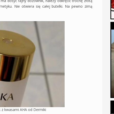
 ma dosyć fajny dozownik, należy odkręcić trochę złotą
smetyku. Nie otwiera się całej butelki. Na pewno zimą
k z kwasami AHA od Dermiki