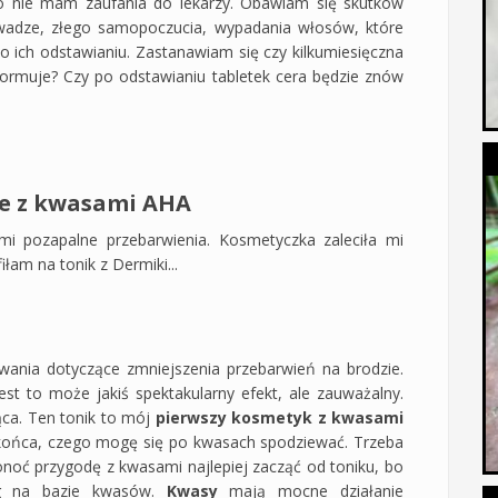
ego nie mam zaufania do lekarzy. Obawiam się skutków
wadze, złego samopoczucia, wypadania włosów, które
o ich odstawianiu. Zastanawiam się czy kilkumiesięczna
normuje? Czy po odstawianiu tabletek cera będzie znów
re z kwasami AHA
i pozapalne przebarwienia. Kosmetyczka zaleciła mi
łam na tonik z Dermiki...
iwania dotyczące zmniejszenia przebarwień na brodzie.
est to może jakiś spektakularny efekt, ale zauważalny.
ąca. Ten tonik to mój
pierwszy kosmetyk z kwasami
 końca, czego mogę się po kwasach spodziewać. Trzeba
onoć przygodę z kwasami najlepiej zacząć od toniku, bo
ing na bazie kwasów.
Kwasy
mają mocne działanie