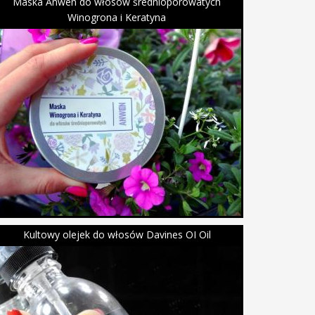
Maska Anwen do włosów średnioporowatych
Winogrona i Keratyna
Kultowy olejek do włosów Davines OI Oil