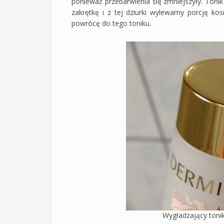
ponieważ przebarwienia się zmniejszyły. Tonik
zakrętkę i z tej dziurki wylewamy porcję ko
powrócę do tego toniku.
Wygładzający toni