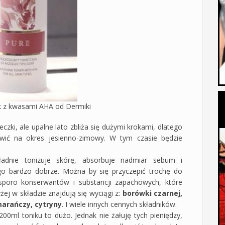
k z kwasami AHA od Dermiki
czki, ale upalne lato zbliża się dużymi krokami, dlatego
awić na okres jesienno-zimowy. W tym czasie będzie
ładnie tonizuje skórę, absorbuje nadmiar sebum i
go bardzo dobrze. Można by się przyczepić trochę do
poro konserwantów i substancji zapachowych, które
ej w składzie znajdują się wyciągi z:
borówki czarnej,
marańczy, cytryny
. I wiele innych cennych składników.
200ml toniku to dużo. Jednak nie żałuję tych pieniędzy,