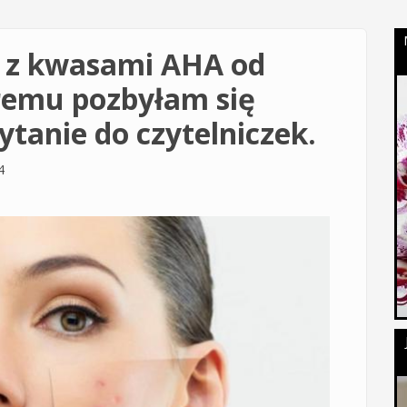
k z kwasami AHA od
óremu pozbyłam się
ytanie do czytelniczek.
4