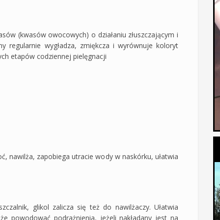
kwasów (kwasów owocowych) o działaniu złuszczającym i
regularnie wygładza, zmiękcza i wyrównuje koloryt
ych etapów codziennej pielęgnacji
goć, nawilża, zapobiega utracie wody w naskórku, ułatwia
zczalnik, glikol zalicza się też do nawilżaczy. Ułatwia
oże powodować podrażnienia, jeżeli nakładany jest na