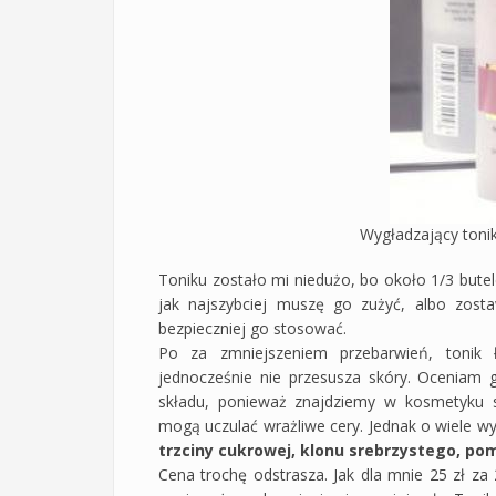
Wygładzający toni
Toniku zostało mi niedużo, bo około 1/3 butele
jak najszybciej muszę go zużyć, albo zost
bezpieczniej go stosować.
Po za zmniejszeniem przebarwień, tonik 
jednocześnie nie przesusza skóry. Oceniam 
składu, ponieważ znajdziemy w kosmetyku s
mogą uczulać wrażliwe cery. Jednak o wiele wyż
trzciny cukrowej, klonu srebrzystego, po
Cena trochę odstrasza. Jak dla mnie 25 zł za 