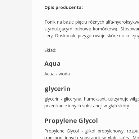
Opis producenta:
Tonik na bazie pięciu różnych alfa-hydroksy
stymulującym odnowę komórkową. Stosowany 
cery. Doskonale przygotowuje skórę do kolejn
Skład:
Aqua
Aqua - woda.
glycerin
glycerin - gliceryna, humektant, utrzymuje wil
przenikanie innych substancji w głąb skóry.
Propylene Glycol
Propylene Glycol - glikol propylenowy, rozpus
transport innych substancji w głąb skóry. M