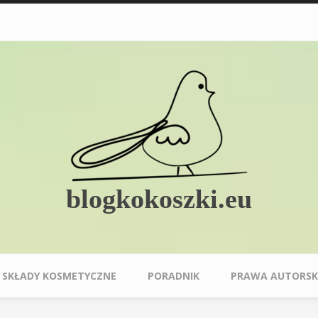
blogkokoszki.eu
SKŁADY KOSMETYCZNE
PORADNIK
PRAWA AUTORSK