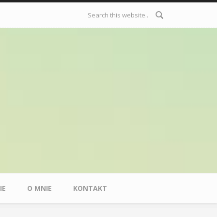
Formularz
wyszukiwania
IE
O MNIE
KONTAKT