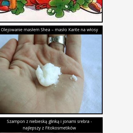
Olejowanie masłem Shea – masło Karite na włosy
Szampon z niebieską glinką i jonami srebra -
najlepszy z Fitokosmetików