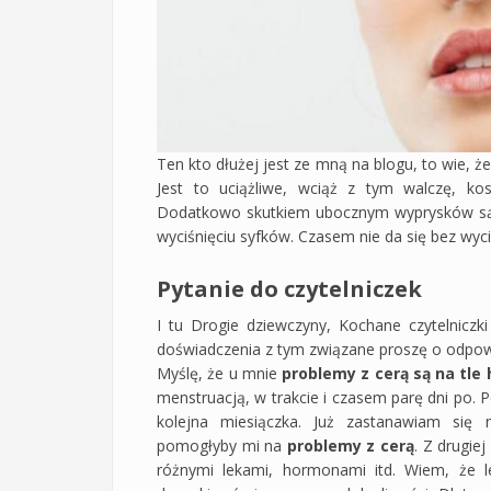
Ten kto dłużej jest ze mną na blogu, to wie, ż
Jest to uciążliwe, wciąż z tym walczę, kos
Dodatkowo skutkiem ubocznym wyprysków są p
wyciśnięciu syfków. Czasem nie da się bez wyci
Pytanie do czytelniczek
I tu Drogie dziewczyny, Kochane czytelnicz
doświadczenia z tym związane proszę o odpow
Myślę, że u mnie
problemy z cerą są na tl
menstruacją, w trakcie i czasem parę dni po. Po
kolejna miesiączka. Już zastanawiam się 
pomogłyby mi na
problemy z cerą
. Z drugie
różnymi lekami, hormonami itd. Wiem, że le