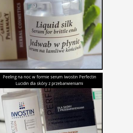
Peeling na noc w formie serum Iwostin Perfectin
Lucidin dla skóry z przebarwieniami