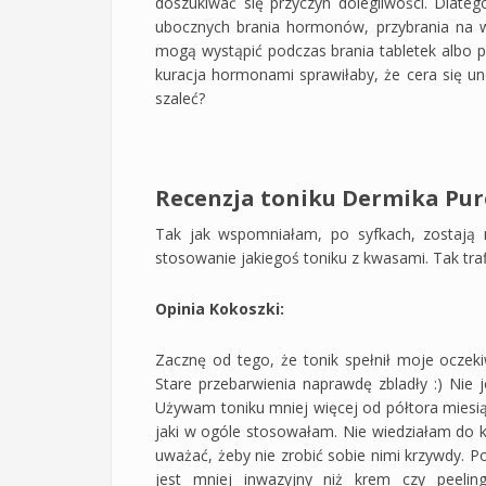
doszukiwać się przyczyn dolegliwości. Dlat
ubocznych brania hormonów, przybrania na 
mogą wystąpić podczas brania tabletek albo p
kuracja hormonami sprawiłaby, że cera się u
szaleć?
Recenzja toniku Dermika Pu
Tak jak wspomniałam, po syfkach, zostają m
stosowanie jakiegoś toniku z kwasami. Tak trafi
Opinia Kokoszki:
Zacznę od tego, że tonik spełnił moje oczek
Stare przebarwienia naprawdę zbladły :) Nie j
Używam toniku mniej więcej od półtora miesi
jaki w ogóle stosowałam. Nie wiedziałam do
uważać, żeby nie zrobić sobie nimi krzywdy. P
jest mniej inwazyjny niż krem czy peel