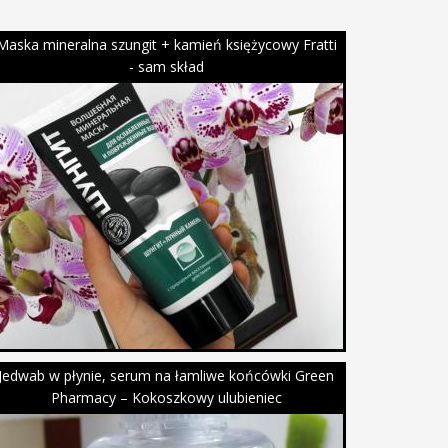
Maska mineralna szungit + kamień księżycowy Fratti
- sam skład
Jedwab w płynie, serum na łamliwe końcówki Green
Pharmacy – Kokoszkowy ulubieniec