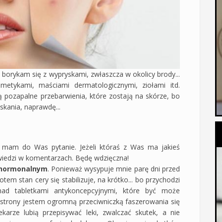
e borykam się z wypryskami, zwłaszcza w okolicy brody...
metykami, maściami dermatologicznymi, ziołami itd.
ozapalne przebarwienia, które zostają na skórze, bo
skania, naprawdę...
ki mam do Was pytanie. Jeżeli któraś z Was ma jakieś
iedzi w komentarzach. Będę wdzięczna!
e hormonalnym
. Ponieważ wysypuje mnie parę dni przed
tem stan cery się stabilizuje, na krótko... bo przychodzi
nad tabletkami antykoncepcyjnymi, które być może
j strony jestem ogromną przeciwniczką faszerowania się
karze lubią przepisywać leki, zwalczać skutek, a nie