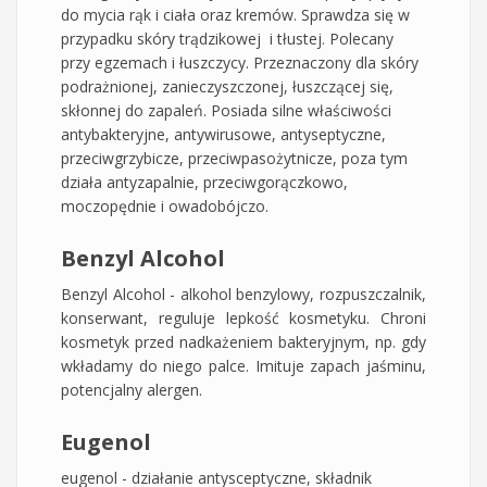
do mycia rąk i ciała oraz kremów. Sprawdza się w
przypadku skóry trądzikowej i tłustej. Polecany
przy egzemach i łuszczycy. Przeznaczony dla skóry
podrażnionej, zanieczyszczonej, łuszczącej się,
skłonnej do zapaleń. Posiada silne właściwości
antybakteryjne, antywirusowe, antyseptyczne,
przeciwgrzybicze, przeciwpasożytnicze, poza tym
działa antyzapalnie, przeciwgorączkowo,
moczopędnie i owadobójczo.
Benzyl Alcohol
Benzyl Alcohol - alkohol benzylowy, rozpuszczalnik,
konserwant, reguluje lepkość kosmetyku. Chroni
kosmetyk przed nadkażeniem bakteryjnym, np. gdy
wkładamy do niego palce. Imituje zapach jaśminu,
potencjalny alergen.
Eugenol
eugenol - działanie antysceptyczne, składnik