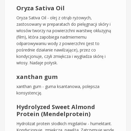
Oryza Sativa Oil
Oryza Sativa Oil - olej z otrąb ryżowych,
zastosowany w preparatach do pielęgnacji skóry i
włosów tworzy na powierzchni warstwę okluzyjną
(film), która zapobiega nadmiernemu
odparowywaniu wody z powierzchni (jest to
pośrednie działanie nawilżające), przez co
kondycjonuje, czyli zmiękcza i wygładza skórę i
włosy. Nadaje połysk.
xanthan gum
xanthan gum - guma ksantanowa, polepsza
konsystencję.
Hydrolyzed Sweet Almond
Protein (Mendelprotein)
Hydrolizat protein słodkich migdałów - humektant.
Kondycjonuje, zmiękcza, nawilża. Zatrzymuje wodę