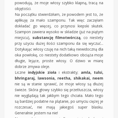
powodują, że moje włosy szybko klapną, tracą na
objętości.
Na początku stwierdziłam, że powodem jest to, że
aplikuję za mało szamponu. Tak więc zaczęłam
dokładać go więcej, co przynosi kiepski skutek.
Szampon zawiera wysoko w składzie (już na piątym
miejscu),
substancję filmotwórczą
, co niestety
przy użyciu dużej ilości szamponu da się wyczuć...
Dotykając włosy czuję na nich taką niewidoczną dla
oka powłokę, co niestety dodatkowo obciąża moje
długie, lejące, proste włosy. O dziwo w miarę
dobrze zmywa oleje.
Liczne
indyjskie zioła
i ekstrakty;
amla, tulsi,
bhringaraj, lawsonia, reetha, shikakai, neem
nie są w stanie sprawić, że moje włosy są dłużej
świeże. Skóra głowy szybko się przetłuszcza, włosy
nie wyglądają tak jakbym tego chciała. Mało tego
są bardziej podatne na plątanie, po umyciu ciężej je
rozczesać, nie mają jakiegoś super blasku.
Generalnie jestem na nie!