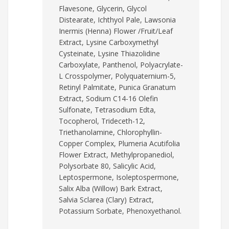
Flavesone, Glycerin, Glycol
Distearate, Ichthyol Pale, Lawsonia
Inermis (Henna) Flower /Fruit/Leaf
Extract, Lysine Carboxymethyl
Cysteinate, Lysine Thiazolidine
Carboxylate, Panthenol, Polyacrylate-
L Crosspolymer, Polyquaternium-5,
Retinyl Palmitate, Punica Granatum
Extract, Sodium C14-16 Olefin
Sulfonate, Tetrasodium Edta,
Tocopherol, Trideceth-12,
Triethanolamine, Chlorophyllin-
Copper Complex, Plumeria Acutifolia
Flower Extract, Methylpropanediol,
Polysorbate 80, Salicylic Acid,
Leptospermone, Isoleptospermone,
Salix Alba (Willow) Bark Extract,
Salvia Sclarea (Clary) Extract,
Potassium Sorbate, Phenoxyethanol.