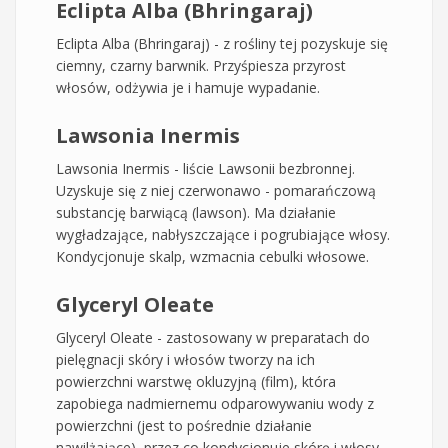
Eclipta Alba (Bhringaraj)
Eclipta Alba (Bhringaraj) - z rośliny tej pozyskuje się
ciemny, czarny barwnik. Przyśpiesza przyrost
włosów, odżywia je i hamuje wypadanie.
Lawsonia Inermis
Lawsonia Inermis - liście Lawsonii bezbronnej.
Uzyskuje się z niej czerwonawo - pomarańczową
substancję barwiącą (lawson). Ma działanie
wygładzające, nabłyszczające i pogrubiające włosy.
Kondycjonuje skalp, wzmacnia cebulki włosowe.
Glyceryl Oleate
Glyceryl Oleate - zastosowany w preparatach do
pielęgnacji skóry i włosów tworzy na ich
powierzchni warstwę okluzyjną (film), która
zapobiega nadmiernemu odparowywaniu wody z
powierzchni (jest to pośrednie działanie
nawilżające), przez co kondycjonuje skórę i włosy.