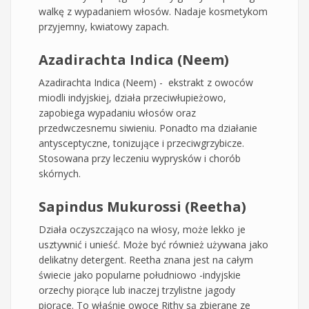
walkę z wypadaniem włosów. Nadaje kosmetykom
przyjemny, kwiatowy zapach.
Azadirachta Indica (Neem)
Azadirachta Indica (Neem) - ekstrakt z owoców
miodli indyjskiej, działa przeciwłupieżowo,
zapobiega wypadaniu włosów oraz
przedwczesnemu siwieniu. Ponadto ma działanie
antysceptyczne, tonizujące i przeciwgrzybicze.
Stosowana przy leczeniu wyprysków i chorób
skórnych.
Sapindus Mukurossi (Reetha)
Działa oczyszczająco na włosy, może lekko je
usztywnić i unieść. Może być również używana jako
delikatny detergent. Reetha znana jest na całym
świecie jako popularne południowo -indyjskie
orzechy piorące lub inaczej trzylistne jagody
piorące. To właśnie owoce Rithy są zbierane ze