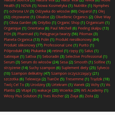
Health
(1)
NOVA
(1)
Nowa Kosmetyka
(1)
Nutrilite
(1)
Nymphes
(1)
ochrona UV
(3)
Odżywka do włosów
(60)
Oeparol
(1)
Olej
(32)
olejowanie
(1)
Olivaloe
(2)
Olivellenic Organics
(2)
Olive Way
(1)
Olivia Garden
(4)
OnlyBio
(1)
Organic Shop
(1)
Organicum
(1)
Organique
(1)
Orientana
(6)
Paul Mitchell
(6)
Peeling skalpu
(13)
PEH
(3)
Pharmaid
(1)
Pielęgnacja twarzy
(56)
Pilomax
(3)
Planeta Organica
(13)
Polin
(1)
Produkt niesilikonowy
(84)
Produkt silikonowy
(77)
Professional Line
(1)
Purito
(1)
Półprodukt
(16)
Płukanka
(4)
retinol
(1)
rzęsy
(1)
Salus
(1)
Satinique
(1)
Sattva
(1)
Seboradin
(3)
Selective Professional
(1)
Serum
(3)
Serum do włosów
(24)
Sesa
(2)
Smooth
(1)
Solfine
(1)
strzyżenie
(14)
Suchy szampon
(6)
Suplement diety
(25)
Sylveco
(10)
Szampon delikatny
(47)
Szampon oczyszczający
(21)
szczotka
(6)
Telewizja
(2)
TianDe
(5)
Tresemme
(1)
Trądzik
(18)
Twój Cel To
(3)
Urodziny
(3)
Urtekram
(1)
Vianek
(2)
Vichy
(1)
Vis
Plantis
(2)
Vitapil
(1)
wakacje
(20)
Wcierka
(29)
WS Academy
(1)
Włosy Plus Solution
(1)
Yves Rocher
(2)
Ziaja
(6)
Zioła
(2)