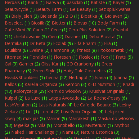
Herbals
(1)
Banfi
(1)
Barwa
(4)
basiclab
(1)
Batiste
(2)
Bayer
(1)
beautycycle
(1)
Beauty Farm
(1)
Be Beauty
(1)
bez spłukiwania
(6)
Biały Jeleń
(3)
Bielenda
(3)
BIO
(1)
Bioetika
(4)
Biolaven
(2)
Bioselect
(1)
Biosilk
(2)
Biotter
(1)
Biovax
(10)
Body Farm
(1)
Cafe Mimi
(6)
Carin
(1)
Cece
(1)
Cera Plus Solution
(2)
Chantal
(11)
chelatowanie
(3)
Cien
(2)
Davines
(1)
Deba Biovital
(1)
Dermika
(1)
Dr Beta
(2)
Ecolab
(9)
Elfa Pharm
(1)
Elia
(1)
Equilibra
(6)
Eveline
(2)
Farmona
(9)
fitness
(8)
Fitokosmetik
(14)
Fitomed
(4)
Floraldix
(1)
Floresan
(1)
Floslek
(1)
Fox
(1)
Fratti
(5)
Gal
(3)
Garnier
(2)
Gliss Kur
(1)
GO Cranberry
(1)
Green
Pharmacy
(3)
Green Style
(1)
Hairy Tale Cosmetics
(2)
Head&Shoulders
(1)
henna
(22)
Herbapol
(1)
Isana
(4)
Joanna
(2)
Kallos
(5)
Karelia Organica
(3)
Kemon
(2)
KFD Nutrition
(1)
Khadi
(13)
Koloryzacja
(29)
krem do włosów
(3)
Kruidvat Originals
(1)
Kulpol
(2)
La Luxe
(1)
Lappa Avocado
(2)
La Roche-Posay
(6)
LashVolution
(2)
Lass Naturals
(4)
Le Cafe de Beaute
(3)
Leśny
Zielarz
(1)
Lidl
(1)
Loreal
(2)
Love2mix Organic
(4)
Lęk przed
krwią
(4)
makijaż
(3)
Marion
(9)
Marrakesh
(1)
Maska do włosów
(93)
Mgiełka
(9)
Mila
(9)
Montibello
(16)
Mysterium
(1)
Mythos
(2)
Naked Hair Challenge
(1)
Nami
(3)
Natura Estonica
(3)
Natura Siberica
(5)
Natura Vita
(2)
Natur Vital
(2)
Nivea
(6)
Noble