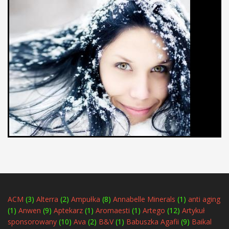
ACM
(3)
Alterra
(2)
Ampułka
(8)
Annabelle Minerals
(1)
anti aging
(1)
Anwen
(9)
Aptekarz
(1)
Aromaesti
(1)
Artego
(12)
Artykuł
sponsorowany
(10)
Ava
(2)
B&V
(1)
Babuszka Agafii
(9)
Baikal