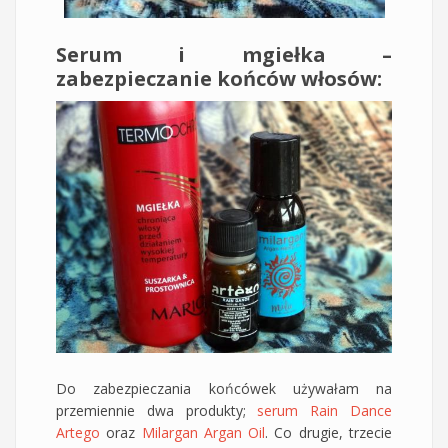
Serum i mgiełka –
zabezpieczanie końców włosów:
Do zabezpieczania końcówek używałam na
przemiennie dwa produkty;
serum Rain Dance
Artego
oraz
Milargan Argan Oil
. Co drugie, trzecie