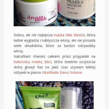
Dobra, ale nie najlepsza
maska Mila Miracle
, która
ładnie wygładza i nabłyszcza włosy, ale nie posiada
wiele składników, które za bardzo odżywiałby
włosy.
Natrafiłam również całkiem przez przypadek na
białoruską maskę B&V
, która świetnie oczyszcza
skórę głowy! Raz na jakiś czas używam lekkiej
odżywki w piance
Montibello Densi Volume
.