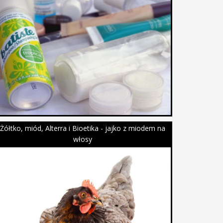
Żółtko, miód, Alterra i Bioetika - jajko z miodem na
włosy