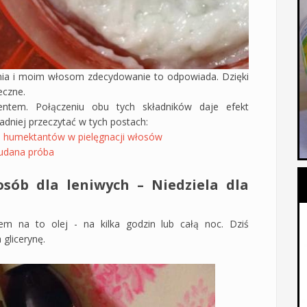
nia i moim włosom zdecydowanie to odpowiada. Dzięki
eczne.
entem. Połączeniu obu tych składników daje efekt
dniej przeczytać w tych postach:
w i humektantów w pielęgnacji włosów
 udana próba
osób dla leniwych – Niedziela dla
em na to olej - na kilka godzin lub całą noc. Dziś
glicerynę.