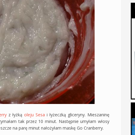
rry
z łyżką
oleju Sesa
i łyżeczką gliceryny. Mieszaninę
zymałam tak przez 10 minut. Następnie umyłam włosy
eszcze na parę minut nałożyłam maskę Go Cranberry.