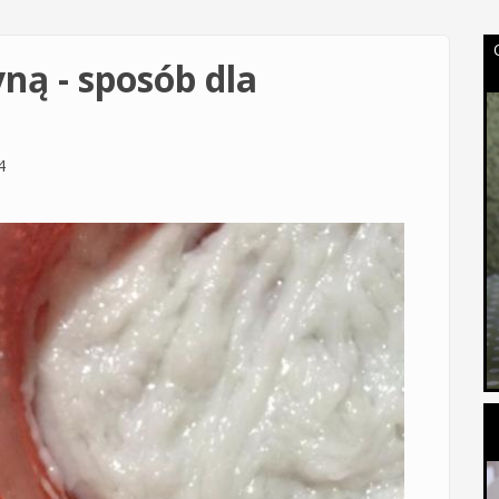
yną - sposób dla
4