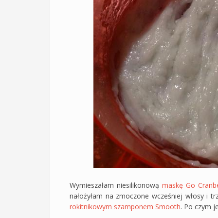
Wymieszałam niesilikonową
maskę Go Cranbe
nałożyłam na zmoczone wcześniej włosy i tr
rokitnikowym szamponem Smooth
. Po czym j