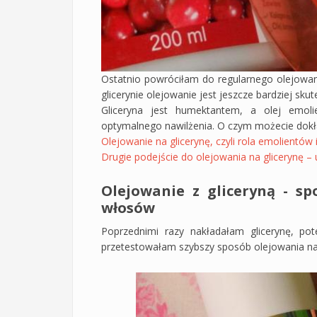
Ostatnio powróciłam do regularnego olejowa
glicerynie olejowanie jest jeszcze bardziej skut
Gliceryna jest humektantem, a olej emoli
optymalnego nawilżenia. O czym możecie dokła
Olejowanie na glicerynę, czyli rola emolientó
Drugie podejście do olejowania na glicerynę –
Olejowanie z gliceryną - sp
włosów
Poprzednimi razy nakładałam glicerynę, pot
przetestowałam szybszy sposób olejowania na 