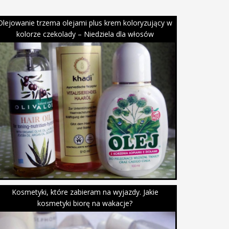
Olejowanie trzema olejami plus krem koloryzujący w
kolorze czekolady – Niedziela dla włosów
Kosmetyki, które zabieram na wyjazdy. Jakie
kosmetyki biorę na wakacje?