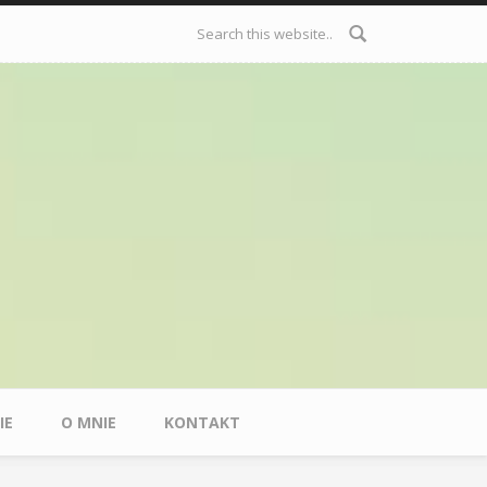
Formularz
wyszukiwania
IE
O MNIE
KONTAKT