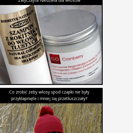
Zwyczajna Niedziela dla włosów
Co zrobić żeby włosy spod czapki nie były
przyklapnięte i mniej się przetłuszczały?