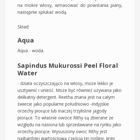
na mokre włosy, wmasować do powstania piany,
następnie spłukać wodą.
Skład:
Aqua
Aqua - woda.
Sapindus Mukurossi Peel Floral
Water
- działa oczyszczająco na włosy, może lekko je
usztywnić i unieść. Może być również używana jako
delikatny detergent. Reetha znana jest na całym
świecie jako popularne południowo -indyjskie
orzechy piorące lub inaczej trzylistne jagody
piorące. To właśnie owoce Rithy są zbierane ze
względu na nasiona lub sprzedawane na rynku jako
orzechy piorące. Wysuszony owoc Rithy jest
najbardziej wartościową częścią tej rośliny. Jego