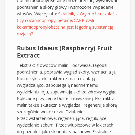
Cocamidopropyl Betaine może uczulać, wywoływać
podrażnienia skóry głowy i wzmożone wypadanie
włosów. Więcej info:
Składnik, który może uczulać -
Czy cocamidopropyl betaine/CAPB czyli
kokamidopropylobetaina jest łagodną substancją
myjącą?
Rubus Idaeus (Raspberry) Fruit
Extract
- ekstrakt z owoców malin - odświeża, łagodzi
podrażnienia, poprawia wygląd skóry, wzmacnia ją.
Kosmetyki z ekstraktem z malin działają
wygładzająco, zapobiegają nadmiernemu
wydzielaniu łoju, zapewniają skórze zdrowy wygląd.
Polecane przy cerze tłustej i mieszanej. Ekstrakt z
malin także skutecznie wygładza i regeneruje skórę
szczególnie wokół oczu. Działanie:
Przeciwstarzeniowe, regenerujące, regulujące
wydzielanie sebum. Przeciwłupieżowe.w lakierach
do paznokci jako składnik zapachowy. Ekstrakt z