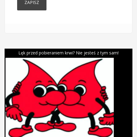
Lęk przed pobieraniem krwi? Nie jesteś z tym sam!