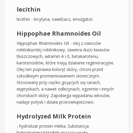
lecithin
lecithin - lecytyna, nawilżacz, emulgator.
Hippophae Rhamnoides Oil
Hippophae Rhamnoides Oil - olej z owoców
rokitnika/olej rokitnikowy, zawiera dużo kwasów
tłuszczowych, witamin A i E, betakarotenu,
karotenoidów, które mają działanie regeneracyjne.
Olej ten poprawia koloryt skóry, chroni przed
szkodliwym promieniowaniem słonecznym.
Stosowany przy ciężko gojących się ranach,
wypryskach, a nawet odleżynach, egzemie i innych
chorobach skóry. Zapobiega wypadaniu włosów,
nadaje połysk i działa przeciwłupieżowo.
Hydrolyzed Milk Protein
- hydrolizat protein mleka. Substancja
higroskopijna/składnik wiążący wodę,