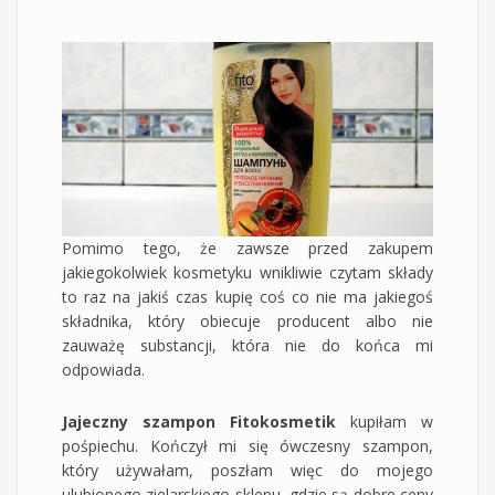
Pomimo tego, że zawsze przed zakupem
jakiegokolwiek kosmetyku wnikliwie czytam składy
to raz na jakiś czas kupię coś co nie ma jakiegoś
składnika, który obiecuje producent albo nie
zauważę substancji, która nie do końca mi
odpowiada.
Jajeczny szampon Fitokosmetik
kupiłam w
pośpiechu. Kończył mi się ówczesny szampon,
który używałam, poszłam więc do mojego
ulubionego zielarskiego sklepu, gdzie są dobre ceny