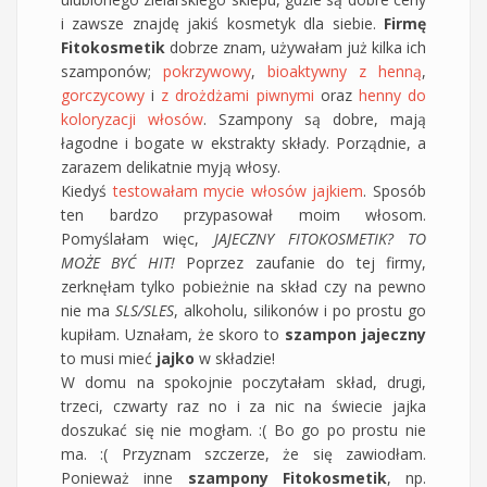
i zawsze znajdę jakiś kosmetyk dla siebie.
Firmę
Fitokosmetik
dobrze znam, używałam już kilka ich
szamponów;
pokrzywowy
,
bioaktywny z henną
,
gorczycowy
i
z drożdżami piwnymi
oraz
henny do
koloryzacji włosów
. Szampony są dobre, mają
łagodne i bogate w ekstrakty składy. Porządnie, a
zarazem delikatnie myją włosy.
Kiedyś
testowałam mycie włosów jajkiem
. Sposób
ten bardzo przypasował moim włosom.
Pomyślałam więc,
JAJECZNY FITOKOSMETIK? TO
MOŻE BYĆ HIT!
Poprzez zaufanie do tej firmy,
zerknęłam tylko pobieżnie na skład czy na pewno
nie ma
SLS/SLES
, alkoholu, silikonów i po prostu go
kupiłam. Uznałam, że skoro to
szampon jajeczny
to musi mieć
jajko
w składzie!
W domu na spokojnie poczytałam skład, drugi,
trzeci, czwarty raz no i za nic na świecie jajka
doszukać się nie mogłam. :( Bo go po prostu nie
ma. :( Przyznam szczerze, że się zawiodłam.
Ponieważ inne
szampony Fitokosmetik
, np.