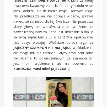
Jajeczny szampon Fitokosmetik
lubię za ładny
owocowo-kwiatowy zapach. Po za tym dobrze się
pieni, dobrze, ale delikatnie myje. Domywa oleje.
Nie przetłuszcza ani nie obciąża włosów, sprawia
nawet, że są nieco dłużej świeższe. Nie przesusza
skóry głowy ani włosów, a mam wrażenie, że
nawet trochę nawilża. Cena jest śmiesznie niska. Ja
za swój zapłaciłam 9,50 zł za 270ml opakowanie.
Jest dosyć wydajny. Właściwie oprócz tego, że
JAJECZNY SZAMPON nie ma JAJKA
w składzie to
nie mogę mu nic zarzucić. Gdyby producent mnie
nie okłamał to powiedziałabym, że szampon ten
jest moim ulubieńcem, ale nie powiem, bo
KOKOSZKA musi mieć JAJECZKA. ;)