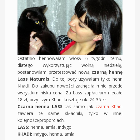
Ostatnio hennowałam włosy 6 tygodni temu,
dlatego wykorzystując wolną niedzielę,
postanowiłam przetestować nową
czarną hennę
Lass Naturals
. Do tej pory używałam tylko henn
Khadi. Do zakupu nowości zachęciła mnie przede
wszystkim niska cena. Za Lass zapłaciłam niecałe
18 zł, przy czym Khadi kosztuje ok. 24-35 zł.
Czarna henna LASS
tak samo jak
czarna Khadi
zawiera te same składniki, tylko w innej
kolejności/proporcjach.
LASS:
henna, amla, indygo
KHADI:
indygo, henna, amla