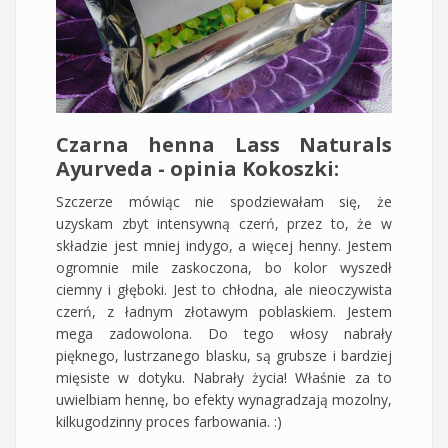
Czarna henna Lass Naturals
Ayurveda - opinia Kokoszki:
Szczerze mówiąc nie spodziewałam się, że
uzyskam zbyt intensywną czerń, przez to, że w
składzie jest mniej indygo, a więcej henny. Jestem
ogromnie mile zaskoczona, bo kolor wyszedł
ciemny i głęboki. Jest to chłodna, ale nieoczywista
czerń, z ładnym złotawym poblaskiem. Jestem
mega zadowolona. Do tego włosy nabrały
pięknego, lustrzanego blasku, są grubsze i bardziej
mięsiste w dotyku. Nabrały życia! Właśnie za to
uwielbiam hennę, bo efekty wynagradzają mozolny,
kilkugodzinny proces farbowania. :)