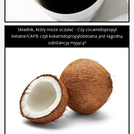
Składnik, który może uczulać - Czy cocamidopropyl
betaine/CAPB czyli kokamidopropylobetaina jest łagodną
substancją myjącą?