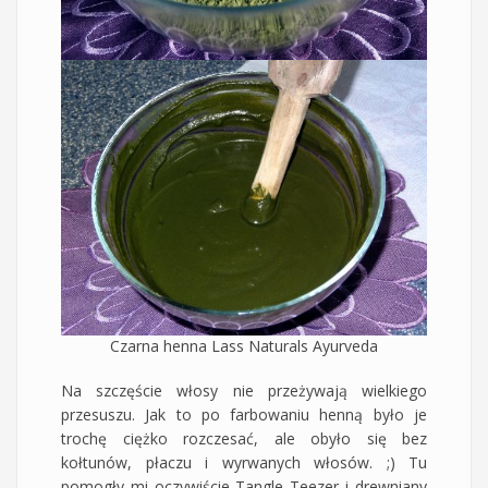
Czarna henna Lass Naturals Ayurveda
Na szczęście włosy nie przeżywają wielkiego
przesuszu. Jak to po farbowaniu henną było je
trochę ciężko rozczesać, ale obyło się bez
kołtunów, płaczu i wyrwanych włosów. ;) Tu
pomogły mi oczywiście Tangle Teezer i drewniany