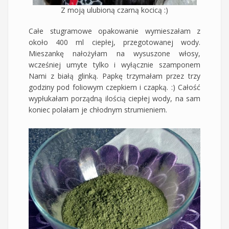
Z moją ulubioną czarną kocicą :)
Całe stugramowe opakowanie wymieszałam z
około 400 ml ciepłej, przegotowanej wody.
Mieszankę nałożyłam na wysuszone włosy,
wcześniej umyte tylko i wyłącznie szamponem
Nami z białą glinką. Papkę trzymałam przez trzy
godziny pod foliowym czepkiem i czapką. :) Całość
wypłukałam porządną ilością ciepłej wody, na sam
koniec polałam je chłodnym strumieniem.