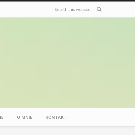
Formularz
wyszukiwania
IE
O MNIE
KONTAKT