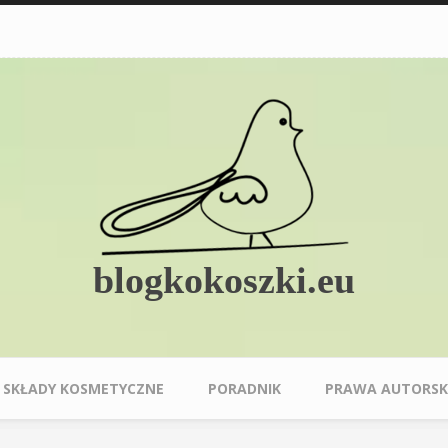
blogkokoszki.eu
SKŁADY KOSMETYCZNE
PORADNIK
PRAWA AUTORSK