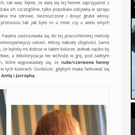
 tak więc fajnie, że dała się tej hennie zaprzyjaźnić z
lżała ich szczególnie, tylko popsikała odżywką w sprayu
ulina ma zdrowe, niezniszczone i dosyć grube włosy.
rzesuszu tak jak było to u mnie czy u wielu innych
 Paulina zastosowała się do tej pracochłonnej metody
 intensywniejszy odcień. Włosy nabrały objętości. Sama
, że byłoby mi dobrze w takim kolorze. Jednak ciężko by
możliwe, a dekoloryzacja nie wchodzi w grę, pod żadnym
n, które wypowiadały się, że
rude/czerwone henny
y w tych kolorach. Osobiście, gdybym miała farbować się
 Amlą i Jatrophą
.