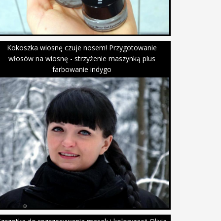
Kokoszka wiosnę czuje nosem! Przygotowanie
włosów na wiosnę - strzyżenie maszynką plus
farbowanie indygo