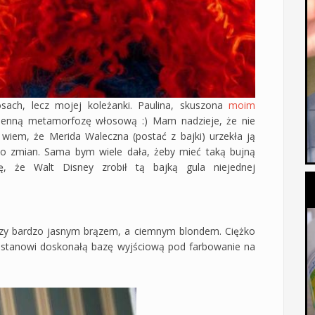
sach, lecz mojej koleżanki. Paulina, skuszona
moim
osenną metamorfozę włosową :) Mam nadzieje, że nie
e wiem, że Merida Waleczna (postać z bajki) urzekła ją
 do zmian. Sama bym wiele dała, żeby mieć taką bujną
lę, że Walt Disney zrobił tą bajką gula niejednej
dzy bardzo jasnym brązem, a ciemnym blondem. Ciężko
 i stanowi doskonałą bazę wyjściową pod farbowanie na