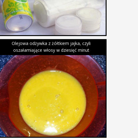
Olejowa odżywka z żółtkiem jajka, czyli
oszałamiające włosy w dziesięć minut