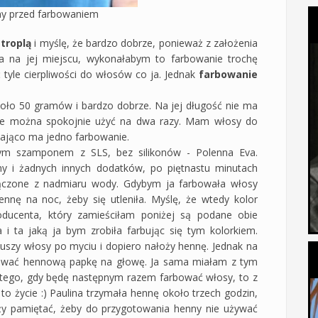
ny przed farbowaniem
atroplą
i myślę, że bardzo dobrze, ponieważ z założenia
a na jej miejscu, wykonałabym to farbowanie trochę
 tyle cierpliwości do włosów co ja. Jednak
farbowanie
około 50 gramów i bardzo dobrze. Na jej długość nie ma
re można spokojnie użyć na dwa razy. Mam włosy do
zająco ma jedno farbowanie.
cym szamponem z SLS, bez silikonów - Polenna Eva.
y i żadnych innych dodatków, po piętnastu minutach
sączone z nadmiaru wody. Gdybym ja farbowała włosy
ennę na noc, żeby się utleniła. Myślę, że wtedy kolor
oducenta, który zamieściłam poniżej są podane obie
 i ta jaką ja bym zrobiła farbując się tym kolorkiem.
uszy włosy po myciu i dopiero nałoży hennę. Jednak na
kować hennową papkę na głowę. Ja sama miałam z tym
atego, gdy będę następnym razem farbować włosy, to z
to życie :) Paulina trzymała hennę około trzech godzin,
eży pamiętać, żeby do przygotowania henny nie używać