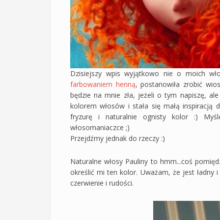
Dzisiejszy wpis wyjątkowo nie o moich wło
farbowaniem henną
, postanowiła zrobić wi
będzie na mnie zła, jeżeli o tym napiszę, al
kolorem włosów i stała się małą inspiracją
fryzurę i naturalnie ognisty kolor :) Myś
włosomaniaczce ;)
Przejdźmy jednak do rzeczy :)
Naturalne włosy Pauliny to hmm...coś pomię
określić mi ten kolor. Uważam, że jest ładny
czerwienie i rudości.