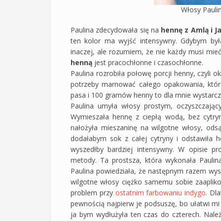
Włosy Pauli
Paulina zdecydowała się na
hennę z Amlą i J
ten kolor ma wyjść intensywny. Gdybym był
inaczej, ale rozumiem, że nie każdy musi mieć
henną
jest pracochłonne i czasochłonne.
Paulina rozrobiła połowę porcji henny, czyli 
potrzeby marnować całego opakowania, któ
pasa i 100 gramów henny to dla mnie wystarc
Paulina umyła włosy prostym, oczyszczają
Wymieszała hennę z ciepłą wodą, bez cytryn
nałożyła mieszaninę na wilgotne włosy, od
dodałabym sok z całej cytryny i odstawiła h
wyszedłby bardziej intensywny. W opisie pr
metody. Ta prostsza, która wykonała Paulina
Paulina powiedziała, że następnym razem wys
wilgotne włosy ciężko samemu sobie zaapli
problem przy
ostatnim farbowaniu indygo
. Dl
pewnością najpierw je podsuszę, bo ułatwi mi 
ja bym wydłużyła ten czas do czterech. Nal