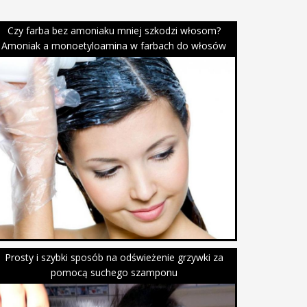
Czy farba bez amoniaku mniej szkodzi włosom?
Amoniak a monoetyloamina w farbach do włosów
Prosty i szybki sposób na odświeżenie grzywki za
pomocą suchego szamponu