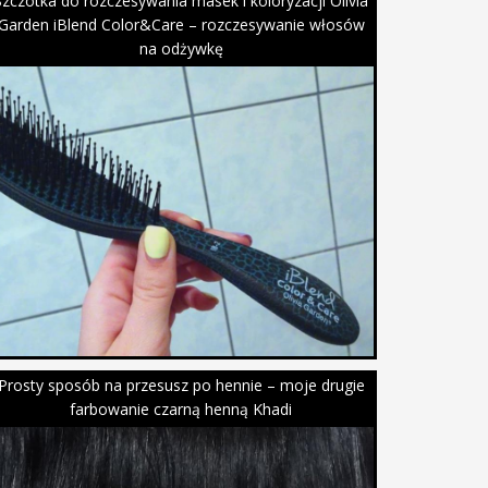
Szczotka do rozczesywania masek i koloryzacji Olivia
Garden iBlend Color&Care – rozczesywanie włosów
na odżywkę
Prosty sposób na przesusz po hennie – moje drugie
farbowanie czarną henną Khadi