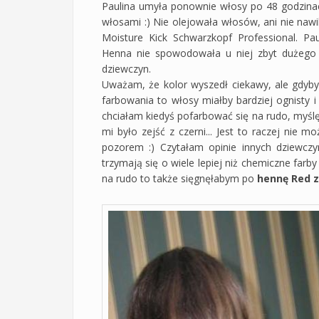
Paulina umyła ponownie włosy po 48 godzinach,
włosami :) Nie olejowała włosów, ani nie nawi
Moisture Kick Schwarzkopf Professional. Pa
Henna nie spowodowała u niej zbyt dużego p
dziewczyn.
Uważam, że kolor wyszedł ciekawy, ale gdyby
farbowania to włosy miałby bardziej ognisty i
chciałam kiedyś pofarbować się na rudo, myślę
mi było zejść z czerni... Jest to raczej nie 
pozorem :) Czytałam opinie innych dziewczy
trzymają się o wiele lepiej niż chemiczne farb
na rudo to także sięgnęłabym po
hennę
Red z