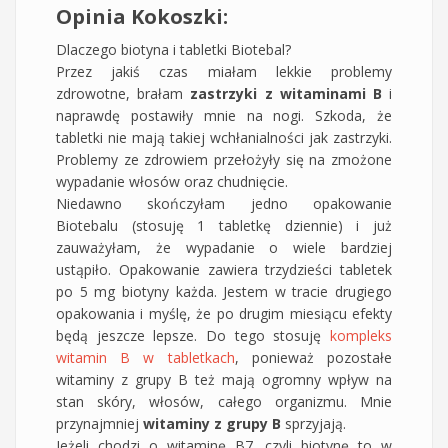
Opinia Kokoszki:
Dlaczego biotyna i tabletki Biotebal?
Przez jakiś czas miałam lekkie problemy
zdrowotne, brałam
zastrzyki z witaminami B
i
naprawdę postawiły mnie na nogi. Szkoda, że
tabletki nie mają takiej wchłanialności jak zastrzyki.
Problemy ze zdrowiem przełożyły się na zmożone
wypadanie włosów oraz chudnięcie.
Niedawno skończyłam jedno opakowanie
Biotebalu (stosuję 1 tabletkę dziennie) i już
zauważyłam, że wypadanie o wiele bardziej
ustąpiło. Opakowanie zawiera trzydzieści tabletek
po 5 mg biotyny każda. Jestem w tracie drugiego
opakowania i myślę, że po drugim miesiącu efekty
będą jeszcze lepsze. Do tego stosuję
kompleks
witamin B w tabletkach
, ponieważ pozostałe
witaminy z grupy B też mają ogromny wpływ na
stan skóry, włosów, całego organizmu. Mnie
przynajmniej
witaminy z grupy B
sprzyjają.
Jeżeli chodzi o witaminę B7, czyli biotynę to w