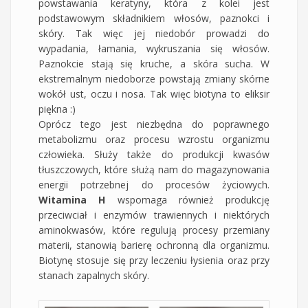
powstawania keratyny, która z kolei jest
podstawowym składnikiem włosów, paznokci i
skóry. Tak więc jej niedobór prowadzi do
wypadania, łamania, wykruszania się włosów.
Paznokcie stają się kruche, a skóra sucha. W
ekstremalnym niedoborze powstają zmiany skórne
wokół ust, oczu i nosa. Tak więc biotyna to eliksir
piękna :)
Oprócz tego jest niezbędna do poprawnego
metabolizmu oraz procesu wzrostu organizmu
człowieka. Służy także do produkcji kwasów
tłuszczowych, które służą nam do magazynowania
energii potrzebnej do procesów życiowych.
Witamina H
wspomaga również produkcję
przeciwciał i enzymów trawiennych i niektórych
aminokwasów, które regulują procesy przemiany
materii, stanowią barierę ochronną dla organizmu.
Biotynę stosuje się przy leczeniu łysienia oraz przy
stanach zapalnych skóry.