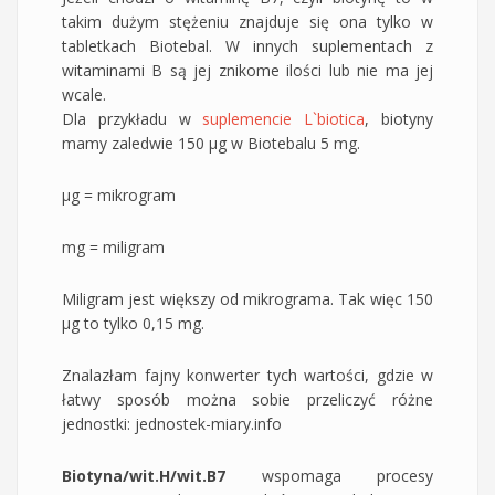
takim dużym stężeniu znajduje się ona tylko w
tabletkach Biotebal. W innych suplementach z
witaminami B są jej znikome ilości lub nie ma jej
wcale.
Dla przykładu w
suplemencie L`biotica
, biotyny
mamy zaledwie 150 µg w Biotebalu 5 mg.
µg = mikrogram
mg = miligram
Miligram jest większy od mikrograma. Tak więc 150
µg to tylko 0,15 mg.
Znalazłam fajny konwerter tych wartości, gdzie w
łatwy sposób można sobie przeliczyć różne
jednostki: jednostek-miary.info
Biotyna/wit.H/wit.B7
wspomaga procesy