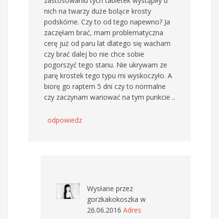
zastosowaniu tych tabletek wystąpiły u
nich na twarzy duże bolące krosty
podskórne. Czy to od tego napewno? Ja
zaczęłam brać, mam problematyczna
cerę już od paru lat dlatego się wacham
czy brać dalej bo nie chce sobie
pogorszyć tego stanu. Nie ukrywam ze
parę krostek tego typu mi wyskoczyło. A
biorę go raptem 5 dni czy to normalne
czy zaczynam wariować na tym punkcie ..
odpowiedz
Wysłane przez
gorzkakokoszka
w
26.06.2016
Adres