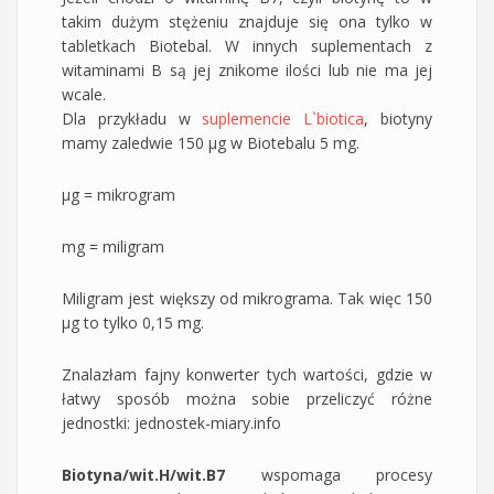
takim dużym stężeniu znajduje się ona tylko w
tabletkach Biotebal. W innych suplementach z
witaminami B są jej znikome ilości lub nie ma jej
wcale.
Dla przykładu w
suplemencie L`biotica
, biotyny
mamy zaledwie 150 µg w Biotebalu 5 mg.
µg = mikrogram
mg = miligram
Miligram jest większy od mikrograma. Tak więc 150
µg to tylko 0,15 mg.
Znalazłam fajny konwerter tych wartości, gdzie w
łatwy sposób można sobie przeliczyć różne
jednostki: jednostek-miary.info
Biotyna/wit.H/wit.B7
wspomaga procesy