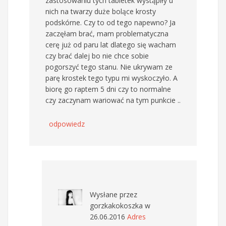
zastosowaniu tych tabletek wystąpiły u
nich na twarzy duże bolące krosty
podskórne. Czy to od tego napewno? Ja
zaczęłam brać, mam problematyczna
cerę już od paru lat dlatego się wacham
czy brać dalej bo nie chce sobie
pogorszyć tego stanu. Nie ukrywam ze
parę krostek tego typu mi wyskoczyło. A
biorę go raptem 5 dni czy to normalne
czy zaczynam wariować na tym punkcie ..
odpowiedz
Wysłane przez
gorzkakokoszka
w
26.06.2016
Adres