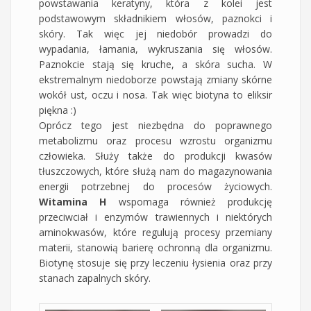
powstawania keratyny, która z kolei jest
podstawowym składnikiem włosów, paznokci i
skóry. Tak więc jej niedobór prowadzi do
wypadania, łamania, wykruszania się włosów.
Paznokcie stają się kruche, a skóra sucha. W
ekstremalnym niedoborze powstają zmiany skórne
wokół ust, oczu i nosa. Tak więc biotyna to eliksir
piękna :)
Oprócz tego jest niezbędna do poprawnego
metabolizmu oraz procesu wzrostu organizmu
człowieka. Służy także do produkcji kwasów
tłuszczowych, które służą nam do magazynowania
energii potrzebnej do procesów życiowych.
Witamina H
wspomaga również produkcję
przeciwciał i enzymów trawiennych i niektórych
aminokwasów, które regulują procesy przemiany
materii, stanowią barierę ochronną dla organizmu.
Biotynę stosuje się przy leczeniu łysienia oraz przy
stanach zapalnych skóry.