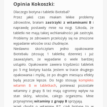
Opinia Kokoszki:
Dlaczego biotyna i tabletki Biotebal?
Przez jakiś czas miałam lekkie problemy
zdrowotne, brałam
zastrzyki z witaminami B
i
naprawdę postawiły mnie na nogi. Szkoda, że
tabletki nie mają takiej wchłanialności jak zastrzyki.
Problemy ze zdrowiem przełożyły się na zmożone
wypadanie włosów oraz chudnięcie.
Niedawno skończyłam jedno opakowanie
Biotebalu (stosuję 1 tabletkę dziennie) i już
zauważyłam, że wypadanie o wiele bardziej
ustąpiło. Opakowanie zawiera trzydzieści tabletek
po 5 mg biotyny każda. Jestem w tracie drugiego
opakowania i myślę, że po drugim miesiącu efekty
będą jeszcze lepsze. Do tego stosuję
kompleks
witamin B w tabletkach
, ponieważ pozostałe
witaminy z grupy B też mają ogromny wpływ na
stan skóry, włosów, całego organizmu. Mnie
przynajmniej
witaminy z grupy B
sprzyjają.
Jeżeli chodzi o witaminę B7, czyli biotynę to w