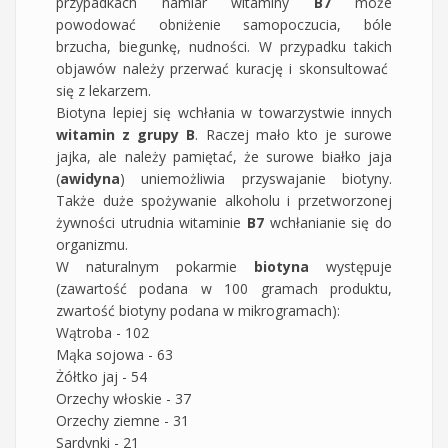
przypadkach namiar witaminy
B7
może
powodować obniżenie samopoczucia, bóle
brzucha, biegunkę, nudności. W przypadku takich
objawów należy przerwać kurację i skonsultować
się z lekarzem.
Biotyna lepiej się wchłania w towarzystwie innych
witamin z grupy B
. Raczej mało kto je surowe
jajka, ale należy pamiętać, że surowe białko jaja
(
awidyna
) uniemożliwia przyswajanie biotyny.
Także duże spożywanie alkoholu i przetworzonej
żywności utrudnia witaminie
B7
wchłanianie się do
organizmu.
W naturalnym pokarmie
biotyna
występuje
(zawartość podana w 100 gramach produktu,
zwartość biotyny podana w mikrogramach):
Wątroba - 102
Mąka sojowa - 63
Żółtko jaj - 54
Orzechy włoskie - 37
Orzechy ziemne - 31
Sardynki - 21