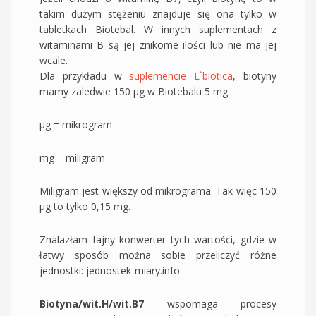
takim dużym stężeniu znajduje się ona tylko w
tabletkach Biotebal. W innych suplementach z
witaminami B są jej znikome ilości lub nie ma jej
wcale.
Dla przykładu w
suplemencie L`biotica
, biotyny
mamy zaledwie 150 µg w Biotebalu 5 mg.
µg = mikrogram
mg = miligram
Miligram jest większy od mikrograma. Tak więc 150
µg to tylko 0,15 mg.
Znalazłam fajny konwerter tych wartości, gdzie w
łatwy sposób można sobie przeliczyć różne
jednostki: jednostek-miary.info
Biotyna/wit.H/wit.B7
wspomaga procesy