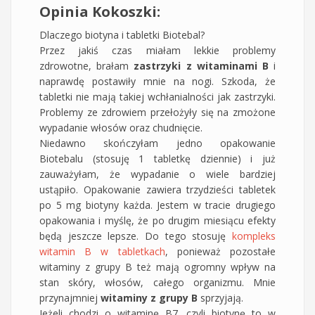
Opinia Kokoszki:
Dlaczego biotyna i tabletki Biotebal?
Przez jakiś czas miałam lekkie problemy
zdrowotne, brałam
zastrzyki z witaminami B
i
naprawdę postawiły mnie na nogi. Szkoda, że
tabletki nie mają takiej wchłanialności jak zastrzyki.
Problemy ze zdrowiem przełożyły się na zmożone
wypadanie włosów oraz chudnięcie.
Niedawno skończyłam jedno opakowanie
Biotebalu (stosuję 1 tabletkę dziennie) i już
zauważyłam, że wypadanie o wiele bardziej
ustąpiło. Opakowanie zawiera trzydzieści tabletek
po 5 mg biotyny każda. Jestem w tracie drugiego
opakowania i myślę, że po drugim miesiącu efekty
będą jeszcze lepsze. Do tego stosuję
kompleks
witamin B w tabletkach
, ponieważ pozostałe
witaminy z grupy B też mają ogromny wpływ na
stan skóry, włosów, całego organizmu. Mnie
przynajmniej
witaminy z grupy B
sprzyjają.
Jeżeli chodzi o witaminę B7, czyli biotynę to w