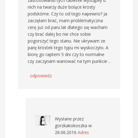
zastosowaniu tych tabletek wystąpiły u
nich na twarzy duże bolące krosty
podskórne. Czy to od tego napewno? Ja
zaczęłam brać, mam problematyczna
cerę już od paru lat dlatego się wacham
czy brać dalej bo nie chce sobie
pogorszyć tego stanu. Nie ukrywam ze
parę krostek tego typu mi wyskoczyło. A
biorę go raptem 5 dni czy to normalne
czy zaczynam wariować na tym punkcie ..
odpowiedz
Wysłane przez
gorzkakokoszka
w
26.06.2016
Adres