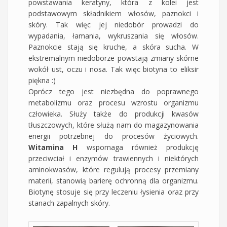
powstawania keratyny, która z kolei jest
podstawowym składnikiem włosów, paznokci i
skóry. Tak więc jej niedobór prowadzi do
wypadania, łamania, wykruszania się włosów.
Paznokcie stają się kruche, a skóra sucha. W
ekstremalnym niedoborze powstają zmiany skórne
wokół ust, oczu i nosa. Tak więc biotyna to eliksir
piękna :)
Oprócz tego jest niezbędna do poprawnego
metabolizmu oraz procesu wzrostu organizmu
człowieka. Służy także do produkcji kwasów
tłuszczowych, które służą nam do magazynowania
energii potrzebnej do procesów życiowych.
Witamina H
wspomaga również produkcję
przeciwciał i enzymów trawiennych i niektórych
aminokwasów, które regulują procesy przemiany
materii, stanowią barierę ochronną dla organizmu.
Biotynę stosuje się przy leczeniu łysienia oraz przy
stanach zapalnych skóry.