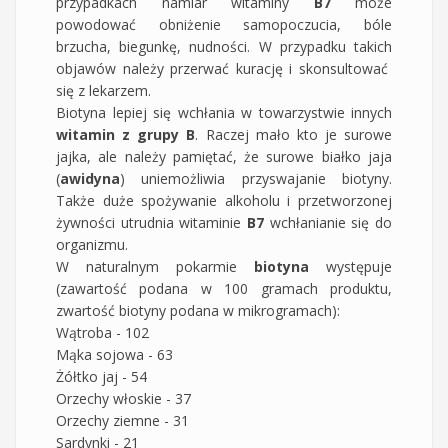
przypadkach namiar witaminy
B7
może
powodować obniżenie samopoczucia, bóle
brzucha, biegunkę, nudności. W przypadku takich
objawów należy przerwać kurację i skonsultować
się z lekarzem.
Biotyna lepiej się wchłania w towarzystwie innych
witamin z grupy B
. Raczej mało kto je surowe
jajka, ale należy pamiętać, że surowe białko jaja
(
awidyna
) uniemożliwia przyswajanie biotyny.
Także duże spożywanie alkoholu i przetworzonej
żywności utrudnia witaminie
B7
wchłanianie się do
organizmu.
W naturalnym pokarmie
biotyna
występuje
(zawartość podana w 100 gramach produktu,
zwartość biotyny podana w mikrogramach):
Wątroba - 102
Mąka sojowa - 63
Żółtko jaj - 54
Orzechy włoskie - 37
Orzechy ziemne - 31
Sardynki - 21