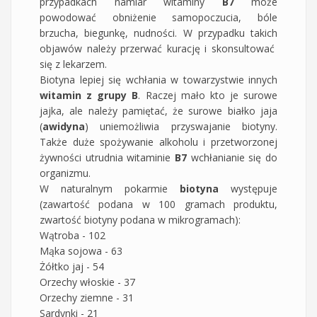
przypadkach namiar witaminy
B7
może
powodować obniżenie samopoczucia, bóle
brzucha, biegunkę, nudności. W przypadku takich
objawów należy przerwać kurację i skonsultować
się z lekarzem.
Biotyna lepiej się wchłania w towarzystwie innych
witamin z grupy B
. Raczej mało kto je surowe
jajka, ale należy pamiętać, że surowe białko jaja
(
awidyna
) uniemożliwia przyswajanie biotyny.
Także duże spożywanie alkoholu i przetworzonej
żywności utrudnia witaminie
B7
wchłanianie się do
organizmu.
W naturalnym pokarmie
biotyna
występuje
(zawartość podana w 100 gramach produktu,
zwartość biotyny podana w mikrogramach):
Wątroba - 102
Mąka sojowa - 63
Żółtko jaj - 54
Orzechy włoskie - 37
Orzechy ziemne - 31
Sardynki - 21