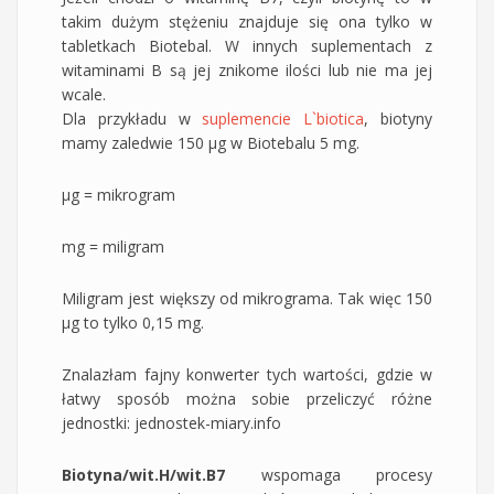
takim dużym stężeniu znajduje się ona tylko w
tabletkach Biotebal. W innych suplementach z
witaminami B są jej znikome ilości lub nie ma jej
wcale.
Dla przykładu w
suplemencie L`biotica
, biotyny
mamy zaledwie 150 µg w Biotebalu 5 mg.
µg = mikrogram
mg = miligram
Miligram jest większy od mikrograma. Tak więc 150
µg to tylko 0,15 mg.
Znalazłam fajny konwerter tych wartości, gdzie w
łatwy sposób można sobie przeliczyć różne
jednostki: jednostek-miary.info
Biotyna/wit.H/wit.B7
wspomaga procesy