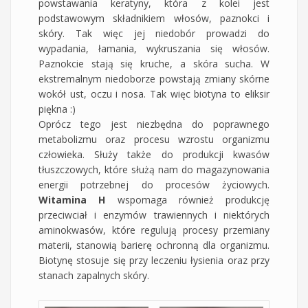
powstawania keratyny, która z kolei jest
podstawowym składnikiem włosów, paznokci i
skóry. Tak więc jej niedobór prowadzi do
wypadania, łamania, wykruszania się włosów.
Paznokcie stają się kruche, a skóra sucha. W
ekstremalnym niedoborze powstają zmiany skórne
wokół ust, oczu i nosa. Tak więc biotyna to eliksir
piękna :)
Oprócz tego jest niezbędna do poprawnego
metabolizmu oraz procesu wzrostu organizmu
człowieka. Służy także do produkcji kwasów
tłuszczowych, które służą nam do magazynowania
energii potrzebnej do procesów życiowych.
Witamina H
wspomaga również produkcję
przeciwciał i enzymów trawiennych i niektórych
aminokwasów, które regulują procesy przemiany
materii, stanowią barierę ochronną dla organizmu.
Biotynę stosuje się przy leczeniu łysienia oraz przy
stanach zapalnych skóry.