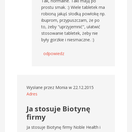
Tak, normalne. Taki mają po
prostu smak. :) Wiele tabletek ma
robioną jakąś słodką powłokę np.
ibuprom, przypuszczam, że po
to, żeby "uprzyjemnić", ułatwić
stosowanie tabletek, żeby nie
były gorzkie i niesmaczne. :)
odpowiedz
Wysłane przez
Monia
w 22.12.2015
Adres
Ja stosuje Biotynę
firmy
Ja stosuje Biotynę firmy Noble Health i