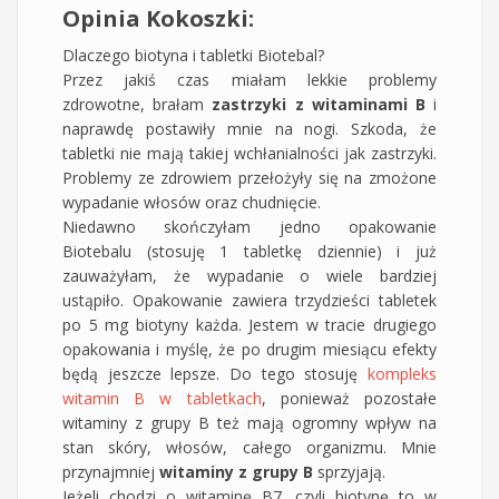
Opinia Kokoszki:
Dlaczego biotyna i tabletki Biotebal?
Przez jakiś czas miałam lekkie problemy
zdrowotne, brałam
zastrzyki z witaminami B
i
naprawdę postawiły mnie na nogi. Szkoda, że
tabletki nie mają takiej wchłanialności jak zastrzyki.
Problemy ze zdrowiem przełożyły się na zmożone
wypadanie włosów oraz chudnięcie.
Niedawno skończyłam jedno opakowanie
Biotebalu (stosuję 1 tabletkę dziennie) i już
zauważyłam, że wypadanie o wiele bardziej
ustąpiło. Opakowanie zawiera trzydzieści tabletek
po 5 mg biotyny każda. Jestem w tracie drugiego
opakowania i myślę, że po drugim miesiącu efekty
będą jeszcze lepsze. Do tego stosuję
kompleks
witamin B w tabletkach
, ponieważ pozostałe
witaminy z grupy B też mają ogromny wpływ na
stan skóry, włosów, całego organizmu. Mnie
przynajmniej
witaminy z grupy B
sprzyjają.
Jeżeli chodzi o witaminę B7, czyli biotynę to w