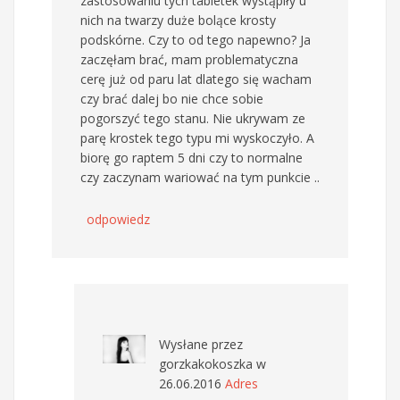
zastosowaniu tych tabletek wystąpiły u
nich na twarzy duże bolące krosty
podskórne. Czy to od tego napewno? Ja
zaczęłam brać, mam problematyczna
cerę już od paru lat dlatego się wacham
czy brać dalej bo nie chce sobie
pogorszyć tego stanu. Nie ukrywam ze
parę krostek tego typu mi wyskoczyło. A
biorę go raptem 5 dni czy to normalne
czy zaczynam wariować na tym punkcie ..
odpowiedz
Wysłane przez
gorzkakokoszka
w
26.06.2016
Adres