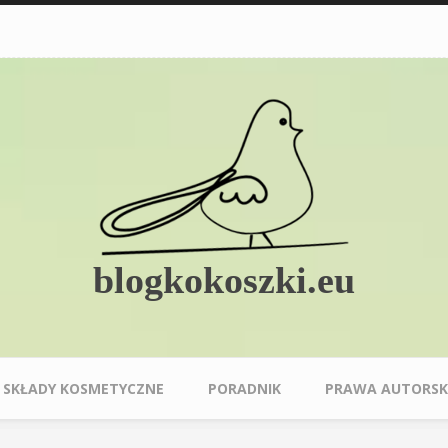
blogkokoszki.eu
SKŁADY KOSMETYCZNE
PORADNIK
PRAWA AUTORSK