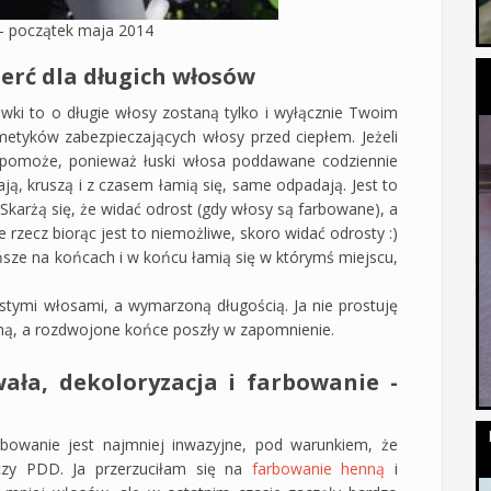
- początek maja 2014
erć dla długich włosów
ówki to o długie włosy zostaną tylko i wyłącznie Twoim
tyków zabezpieczających włosy przed ciepłem. Jeżeli
ie pomoże, ponieważ łuski włosa poddawane codziennie
ją, kruszą i z czasem łamią się, same odpadają. Jest to
Skarżą się, że widać odrost (gdy włosy są farbowane), a
rzecz biorąc jest to niemożliwe, skoro widać odrosty :)
eńsze na końcach i w końcu łamią się w którymś miejscu,
stymi włosami, a wymarzoną długością. Ja nie prostuję
sną, a rozdwojone końce poszły w zapomnienie.
wała, dekoloryzacja i farbowanie -
bowanie jest najmniej inwazyjne, pod warunkiem, że
czy PDD. Ja przerzuciłam się na
farbowanie henną
i