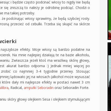
esiąc i będzie często podcinać włosy to nigdy nie będą
e się zniszczą to należy je odrobinę podciąć. Chodzi o
ie ma takiej potrzeby.
 że podcinając włosy sprawimy, że będą szybciej rosły.
osną przecież od cebulki. Trzeba się skupić na skórze
wcierki
e najszybsze efekty. Moje włosy są bardzo podatne na
ierek. Na mnie najlepiej działają te na bazie alkoholu,
owaniu. Zwłaszcza jeżeli ktoś ma wrażliwą skórę głowy,
est akurat bardzo odporna :) Jednak mniej więcej po
 zrobić co najmniej 3-4 tygodnie przerwy. Stosując
ajmniej lądowało jej na włosach (alkohol może wysuszać
ki które dały mi najlepsze efekty w postaci nawet 3 cm
ilibra
, Radical,
ampułki Seboradin
oraz Seboradin Forte.
niu skóry głowy olejkiem Sesa i olejkiem stymulującym