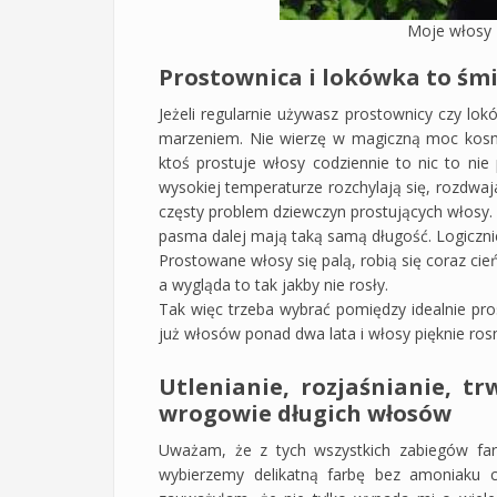
Moje włosy 
Prostownica i lokówka to śmi
Jeżeli regularnie używasz prostownicy czy lok
marzeniem. Nie wierzę w magiczną moc kosme
ktoś prostuje włosy codziennie to nic to n
wysokiej temperaturze rozchylają się, rozdwaja
częsty problem dziewczyn prostujących włosy. 
pasma dalej mają taką samą długość. Logicznie 
Prostowane włosy się palą, robią się coraz ci
a wygląda to tak jakby nie rosły.
Tak więc trzeba wybrać pomiędzy idealnie pro
już włosów ponad dwa lata i włosy pięknie ro
Utlenianie, rozjaśnianie, tr
wrogowie długich włosów
Uważam, że z tych wszystkich zabiegów far
wybierzemy delikatną farbę bez amoniaku 