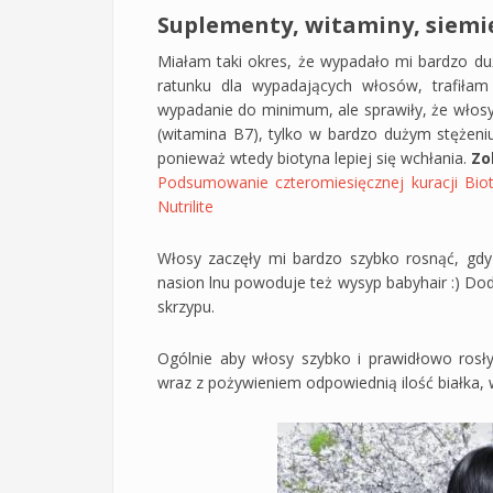
Suplementy, witaminy, siemię 
Miałam taki okres, że wypadało mi bardzo du
ratunku dla wypadających włosów, trafiłam 
wypadanie do minimum, ale sprawiły, że włosy 
(witamina B7), tylko w bardzo dużym stężen
ponieważ wtedy biotyna lepiej się wchłania.
Zo
Podsumowanie czteromiesięcznej kuracji Bio
Nutrilite
Włosy zaczęły mi bardzo szybko rosnąć, g
nasion lnu powoduje też wysyp babyhair :) Do
skrzypu.
Ogólnie aby włosy szybko i prawidłowo rosł
wraz z pożywieniem odpowiednią ilość białka, wi