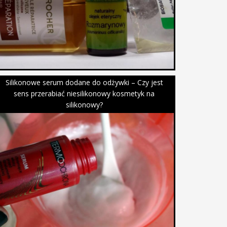
Silikonowe serum dodane do odżywki – Czy jest
sens przerabiać niesilikonowy kosmetyk na
silikonowy?