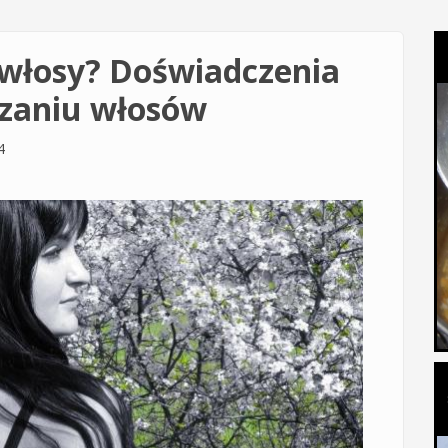
e włosy? Doświadczenia
czaniu włosów
4