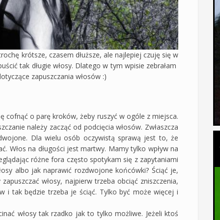
ochę krótsze, czasem dłuższe, ale najlepiej czuję się w
puścić tak długie włosy. Dlatego w tym wpisie zebrałam
dotyczące zapuszczania włosów :)
ię cofnąć o parę kroków, żeby ruszyć w ogóle z miejsca.
zczanie należy zacząć od podcięcia włosów. Zwłaszcza
zdwojone. Dla wielu osób oczywistą sprawą jest to, że
ć. Włos na długości jest martwy. Mamy tylko wpływ na
eglądając różne fora często spotykam się z zapytaniami
osy albo jak naprawić rozdwojone końcówki? Ściąć je,
 zapuszczać włosy, najpierw trzeba obciąć zniszczenia,
i tak będzie trzeba je ściąć. Tylko być może więcej i
nać włosy tak rzadko jak to tylko możliwe. Jeżeli ktoś