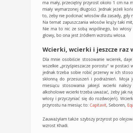
ma mały, przeciętny przyrost około 1 cm na mi
miały wymarzonej długości. Jednak jeżeli końc
to, żeby nie podcinać włosów dla zasady, gdy n
Na temat zapuszczania włosów krąży taki mit,
Nie ma to nic ze sobą wspólnego, bo włosy r
głowy, bo ona jest źródłem wzrostu włosa.
Wcierki, wcierki i jeszcze raz 
Dla mnie osobiście stosowanie wcierek, daj
wszelkie „przyśpieszacze porostu” w postaci wc
jednak trzeba sobie robić przerwy w ich stos
skłonną do przesuszeń i podrażnień. Moja j
miesiącu stosowania jakiejś wcierki należy
alkoholowe wcierki trzeba uważać, żeby jak n
włosy i przyczyniać się do rozdwojeń). Wcier
przyrostu na miesiąc to:
Capitavit
, Seboren,
Equ
Zauważyłam także szybszy przyrost po olejowa
wzrost Khadi.