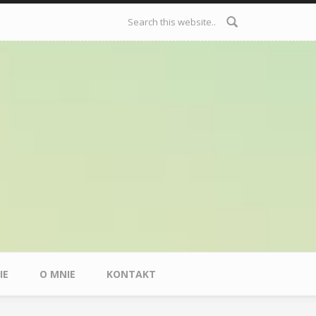
Formularz
wyszukiwania
IE
O MNIE
KONTAKT