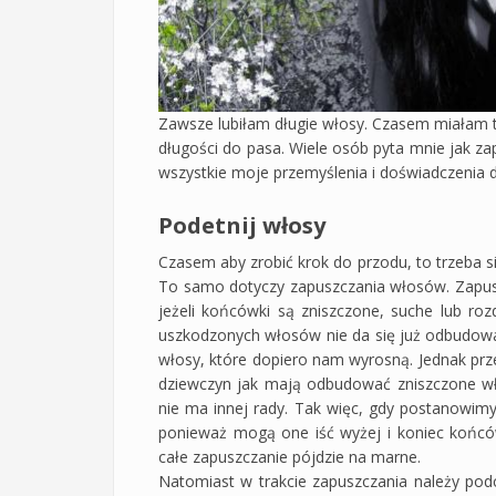
Zawsze lubiłam długie włosy. Czasem miałam tr
długości do pasa. Wiele osób pyta mnie jak za
wszystkie moje przemyślenia i doświadczenia 
Podetnij włosy
Czasem aby zrobić krok do przodu, to trzeba s
To samo dotyczy zapuszczania włosów. Zapus
jeżeli końcówki są zniszczone, suche lub ro
uszkodzonych włosów nie da się już odbudowa
włosy, które dopiero nam wyrosną. Jednak prz
dziewczyn jak mają odbudować zniszczone wł
nie ma innej rady. Tak więc, gdy postanowimy
ponieważ mogą one iść wyżej i koniec końców 
całe zapuszczanie pójdzie na marne.
Natomiast w trakcie zapuszczania należy podci