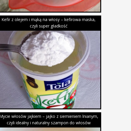
Kefir z olejem i mąką na włosy – kefirowa maska,
czyli super gładkość
Mycie włosów jajkiem – jajko z siemieniem lnianym,
czyli idealny i naturalny szampon do włosów