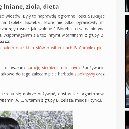
lniane, zioła, dieta
żo włosów. Były to naprawdę ogromne ilości. Szukając
na tabletki Biotebal, które nie tylko ograniczyły mi
zaczęły rosnąć jak szalone :) Biotebal to sama biotyna
iu. Wspomagałam się też innymi witaminami z grupy B,
bacz:
tebalem oraz kilka słów o witaminach B Complex plus
dy stosowałam
kurację siemieniem lnianym
. Spożywanie
datkowo do tego zalecam picie herbatki z
pokrzywy
oraz
y trzeba się dobrze odżywiać, dostarczać organizmowi
tamin: A, C, witamin z grupy B, żelaza, miedzi i cynku.