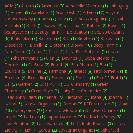
ACM
(3)
Alterra
(2)
Ampułka
(8)
Annabelle Minerals
(1)
anti aging
(1)
Anwen
(9)
Aptekarz
(1)
Aromaesti
(1)
Artego
(12)
Artykuł
sponsorowany
(10)
Ava
(2)
B&V
(1)
Babuszka Agafii
(9)
Baikal
Herbals
(1)
Banfi
(1)
Barwa
(4)
basiclab
(1)
Batiste
(2)
Bayer
(1)
beautycycle
(1)
Beauty Farm
(1)
Be Beauty
(1)
bez spłukiwania
(6)
Biały Jeleń
(3)
Bielenda
(3)
BIO
(1)
Bioetika
(4)
Biolaven
(2)
Bioselect
(1)
Biosilk
(2)
Biotter
(1)
Biovax
(10)
Body Farm
(1)
Cafe Mimi
(6)
Carin
(1)
Cece
(1)
Cera Plus Solution
(2)
Chantal
(11)
chelatowanie
(3)
Cien
(2)
Davines
(1)
Deba Biovital
(1)
Dermika
(1)
Dr Beta
(2)
Ecolab
(9)
Elfa Pharm
(1)
Elia
(1)
Equilibra
(6)
Eveline
(2)
Farmona
(9)
fitness
(8)
Fitokosmetik
(14)
Fitomed
(4)
Floraldix
(1)
Floresan
(1)
Floslek
(1)
Fox
(1)
Fratti
(5)
Gal
(3)
Garnier
(2)
Gliss Kur
(1)
GO Cranberry
(1)
Green
Pharmacy
(3)
Green Style
(1)
Hairy Tale Cosmetics
(2)
Head&Shoulders
(1)
henna
(22)
Herbapol
(1)
Isana
(4)
Joanna
(2)
Kallos
(5)
Karelia Organica
(3)
Kemon
(2)
KFD Nutrition
(1)
Khadi
(13)
Koloryzacja
(29)
krem do włosów
(3)
Kruidvat Originals
(1)
Kulpol
(2)
La Luxe
(1)
Lappa Avocado
(2)
La Roche-Posay
(6)
LashVolution
(2)
Lass Naturals
(4)
Le Cafe de Beaute
(3)
Leśny
Zielarz
(1)
Lidl
(1)
Loreal
(2)
Love2mix Organic
(4)
Lęk przed