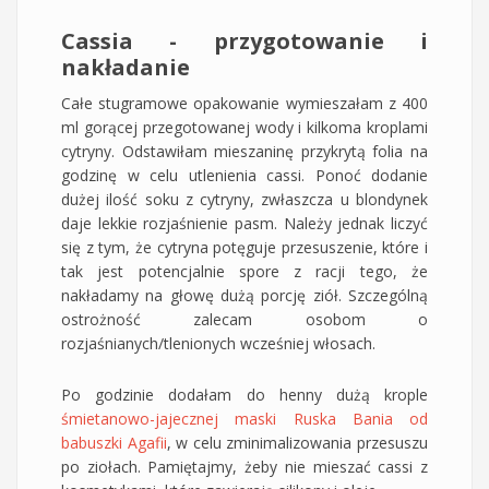
Cassia - przygotowanie i
nakładanie
Całe stugramowe opakowanie wymieszałam z 400
ml gorącej przegotowanej wody i kilkoma kroplami
cytryny. Odstawiłam mieszaninę przykrytą folia na
godzinę w celu utlenienia cassi. Ponoć dodanie
dużej ilość soku z cytryny, zwłaszcza u blondynek
daje lekkie rozjaśnienie pasm. Należy jednak liczyć
się z tym, że cytryna potęguje przesuszenie, które i
tak jest potencjalnie spore z racji tego, że
nakładamy na głowę dużą porcję ziół. Szczególną
ostrożność zalecam osobom o
rozjaśnianych/tlenionych wcześniej włosach.
Po godzinie dodałam do henny dużą krople
śmietanowo-jajecznej maski Ruska Bania od
babuszki Agafii
, w celu zminimalizowania przesuszu
po ziołach. Pamiętajmy, żeby nie mieszać cassi z