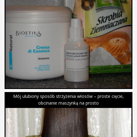
Mój ulubiony sposób strzyżenia włosów – proste cięcie,
obcinanie maszynką na prosto