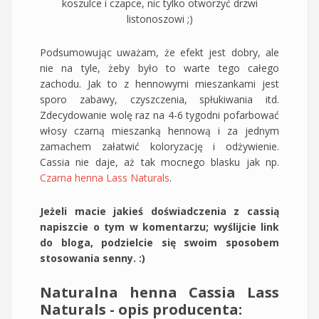
koszulce i czapce, nic tylko otworzyć drzwi
listonoszowi ;)
Podsumowując uważam, że efekt jest dobry, ale
nie na tyle, żeby było to warte tego całego
zachodu. Jak to z hennowymi mieszankami jest
sporo zabawy, czyszczenia, spłukiwania itd.
Zdecydowanie wolę raz na 4-6 tygodni pofarbować
włosy czarną mieszanką hennową i za jednym
zamachem załatwić koloryzację i odżywienie.
Cassia nie daje, aż tak mocnego blasku jak np.
Czarna henna Lass Naturals
.
Jeżeli macie jakieś doświadczenia z cassią
napiszcie o tym w komentarzu; wyślijcie link
do bloga, podzielcie się swoim sposobem
stosowania senny. :)
Naturalna henna Cassia Lass
Naturals - opis producenta: