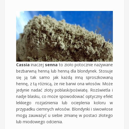
Cassia
inaczej
senna
to zioło potocznie nazywane
bezbarwną henną lub henną dla blondynek. Stosuje
się ją tak samo jak każdą inną sproszkowaną
hennę, z tą różnicą, że nie barwi ona włosów. Może
jedynie nadać złoty poblask/poświatę. Rozświetla i
nadje blasku, co może spowodować optyczny efekt
lekkiego rozjaśnienia lub ocieplenia koloru w
przypadku ciemnych włosów. Blondynki i siwowłose
mogą zauważyć u siebie zmianę w postaci złotego
lub miodowego odcienia.