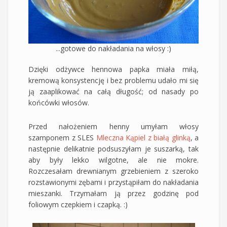
...gotowe do nakładania na włosy :)
Dzięki odżywce hennowa papka miała miłą,
kremową konsystencję i bez problemu udało mi się
ją zaaplikować na całą długość; od nasady po
końcówki włosów.
Przed nałożeniem henny umyłam włosy
szamponem z SLES
Mleczna Kąpiel z białą glinką
, a
następnie delikatnie podsuszyłam je suszarką, tak
aby były lekko wilgotne, ale nie mokre.
Rozczesałam drewnianym grzebieniem z szeroko
rozstawionymi zębami i przystąpiłam do nakładania
mieszanki. Trzymałam ją przez godzinę pod
foliowym czepkiem i czapką. :)