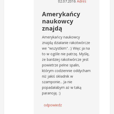
02.07.2016
Adres
Amerykańcy
naukowcy
znajdą
Amerykańcy naukowcy
znajdą działanie rakotwórcze
we "wszystkim". :) Więc ja na
to w ogóle nie patrzę. Myślę,
że bardziej rakotwórcze jest
powietrze pełne spalin,
którym codziennie oddycham
niż jakiś składnik w
szamponie... Ja nie
popadałabym aż w taką
paranoję. :)
odpowiedz