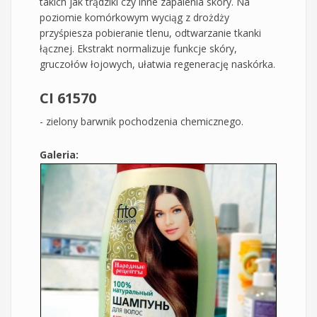
takich jak trądziki czy inne zapalenia skóry. Na
poziomie komórkowym wyciąg z drożdży
przyśpiesza pobieranie tlenu, odtwarzanie tkanki
łącznej. Ekstrakt normalizuje funkcje skóry,
gruczołów łojowych, ułatwia regenerację naskórka.
CI 61570
- zielony barwnik pochodzenia chemicznego.
Galeria: