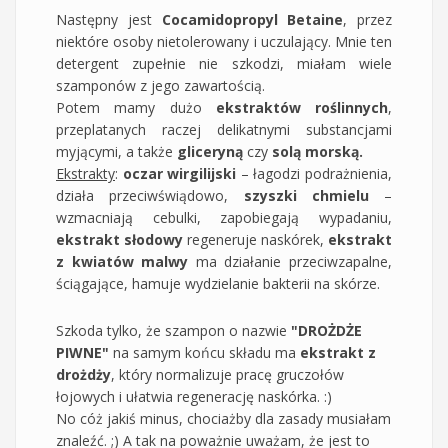
Następny jest
Cocamidopropyl Betaine
, przez
niektóre osoby nietolerowany i uczulający. Mnie ten
detergent zupełnie nie szkodzi, miałam wiele
szamponów z jego zawartością.
Potem mamy dużo
ekstraktów roślinnych
,
przeplatanych raczej delikatnymi substancjami
myjącymi, a także
gliceryną
czy
solą morską.
Ekstrakty
:
oczar wirgilijski
– łagodzi podrażnienia,
działa przeciwświądowo,
szyszki chmielu
–
wzmacniają cebulki, zapobiegają wypadaniu,
ekstrakt słodowy
regeneruje naskórek,
ekstrakt
z kwiatów malwy
ma działanie przeciwzapalne,
ściągające, hamuje wydzielanie bakterii na skórze.
Szkoda tylko, że szampon o nazwie
"DROŻDŻE
PIWNE"
na samym końcu składu ma
ekstrakt z
drożdży
, który normalizuje pracę gruczołów
łojowych i ułatwia regenerację naskórka. :)
No cóż jakiś minus, chociażby dla zasady musiałam
znaleźć. ;) A tak na poważnie uważam, że jest to