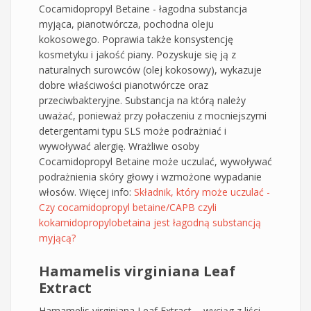
Cocamidopropyl Betaine - łagodna substancja
myjąca, pianotwórcza, pochodna oleju
kokosowego. Poprawia także konsystencję
kosmetyku i jakość piany. Pozyskuje się ją z
naturalnych surowców (olej kokosowy), wykazuje
dobre właściwości pianotwórcze oraz
przeciwbakteryjne. Substancja na którą należy
uważać, ponieważ przy połaczeniu z mocniejszymi
detergentami typu SLS może podrażniać i
wywoływać alergię. Wrażliwe osoby
Cocamidopropyl Betaine może uczulać, wywoływać
podrażnienia skóry głowy i wzmożone wypadanie
włosów. Więcej info:
Składnik, który może uczulać -
Czy cocamidopropyl betaine/CAPB czyli
kokamidopropylobetaina jest łagodną substancją
myjącą?
Hamamelis virginiana Leaf
Extract
Hamamelis virginiana Leaf Extract - wyciąg z liści