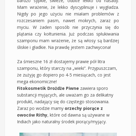
bardzo sypkie, świeże, odbite lekko od nasady.
Mam wrażenie, że lekko dyscyplinuje i wygładza.
Nigdy po jego użyciu nie miałam problemów z
rozczesaniem pasm, nawet mokrych, zaraz po
myciu. W żaden sposób nie przyczynia się do
plątania czy kołtunienia. Już podczas spłukiwania
szamponu mam wrażenie, że są włosy są bardziej
śliskie i gładkie. Na prawdę jestem zachwycona!
Za śmieszne 16 zł dostajemy prawie pół litra
szamponu, który starczy na „wieki”. Przypuszczam,
że zużyję go dopiero po 4-5 miesiącach, co jest
mega ekonomiczne!
Fitokosmetik Drożdże Piwne
zawiera sporo
substancji myjących, ale uważam go za delikatny
produkt, nadający się do częstego stosowania.
Zaraz po wodzie mamy
orzechy piorące z
owoców Rithy
, które od dawna są używane w
Indiach jako naturalny środek piorący/myjący.