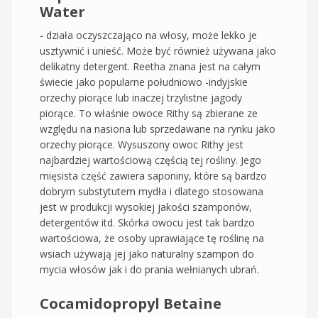
Water
- działa oczyszczająco na włosy, może lekko je
usztywnić i unieść. Może być również używana jako
delikatny detergent. Reetha znana jest na całym
świecie jako popularne południowo -indyjskie
orzechy piorące lub inaczej trzylistne jagody
piorące. To właśnie owoce Rithy są zbierane ze
względu na nasiona lub sprzedawane na rynku jako
orzechy piorące. Wysuszony owoc Rithy jest
najbardziej wartościową częścią tej rośliny. Jego
mięsista część zawiera saponiny, które są bardzo
dobrym substytutem mydła i dlatego stosowana
jest w produkcji wysokiej jakości szamponów,
detergentów itd. Skórka owocu jest tak bardzo
wartościowa, że osoby uprawiające tę roślinę na
wsiach używają jej jako naturalny szampon do
mycia włosów jak i do prania wełnianych ubrań.
Cocamidopropyl Betaine