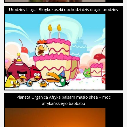
Urodziny bloga! Blogkokoszki obchodzi dziś drugie urodziny
Planeta Organica Afryka balsam masło shea – moc
afrykańskiego baobabu