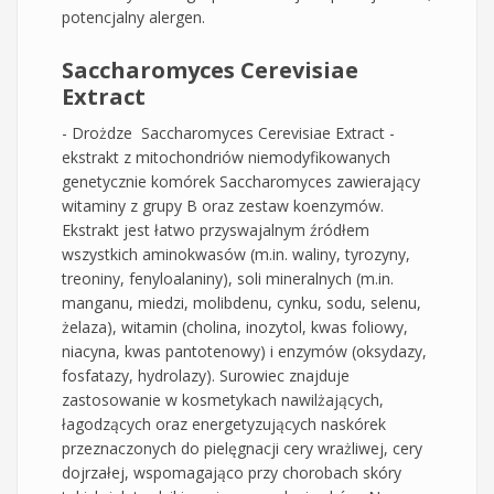
potencjalny alergen.
Saccharomyces Cerevisiae
Extract
- Drożdze Saccharomyces Cerevisiae Extract -
ekstrakt z mitochondriów niemodyfikowanych
genetycznie komórek Saccharomyces zawierający
witaminy z grupy B oraz zestaw koenzymów.
Ekstrakt jest łatwo przyswajalnym źródłem
wszystkich aminokwasów (m.in. waliny, tyrozyny,
treoniny, fenyloalaniny), soli mineralnych (m.in.
manganu, miedzi, molibdenu, cynku, sodu, selenu,
żelaza), witamin (cholina, inozytol, kwas foliowy,
niacyna, kwas pantotenowy) i enzymów (oksydazy,
fosfatazy, hydrolazy). Surowiec znajduje
zastosowanie w kosmetykach nawilżających,
łagodzących oraz energetyzujących naskórek
przeznaczonych do pielęgnacji cery wrażliwej, cery
dojrzałej, wspomagająco przy chorobach skóry