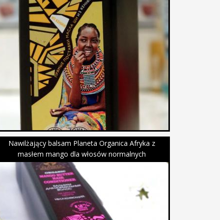
Nawilżający balsam Planeta Organica Afryka z
masłem mango dla włosów normalnych