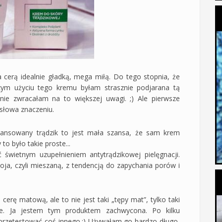
 cerą idealnie gładką, mega miłą. Do tego stopnia, że
szym użyciu tego kremu byłam strasznie podjarana tą
 nie zwracałam na to większej uwagi. ;) Ale pierwsze
słowa znaczeniu.
ansowany trądzik to jest mała szansa, że sam krem
to było takie proste...
świetnym uzupełnieniem antytrądzikowej pielęgnacji.
moja, czyli mieszaną, z tendencją do zapychania porów i
 cerę matową, ale to nie jest taki „tępy mat”, tylko taki
e. Ja jestem tym produktem zachwycona. Po kilku
przetestować coś innego.:) Używałam go bardzo długo,