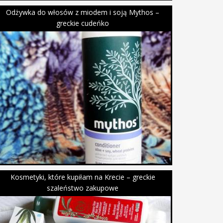
Odżywka do włosów z miodem i soją Mythos –
greckie cudeńko
Kosmetyki, które kupiłam na Krecie – greckie
szaleństwo zakupowe