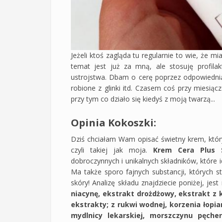
Jeżeli ktoś zagląda tu regularnie to wie, że 
temat jest już za mną, ale stosuję profila
ustrojstwa. Dbam o cerę poprzez odpowiednią 
robione z glinki itd. Czasem coś przy miesiącz
przy tym co działo się kiedyś z moją twarzą...
Opinia Kokoszki:
Dziś chciałam Wam opisać świetny krem, który 
czyli takiej jak moja.
Krem Cera Plus S
dobroczynnych i unikalnych składników, które 
Ma także sporo fajnych substancji, których st
skóry! Analizę składu znajdziecie poniżej, je
niacynę, ekstrakt drożdżowy, ekstrakt z 
ekstrakty; z rukwi wodnej, korzenia łopian
mydlnicy lekarskiej, morszczynu pęch