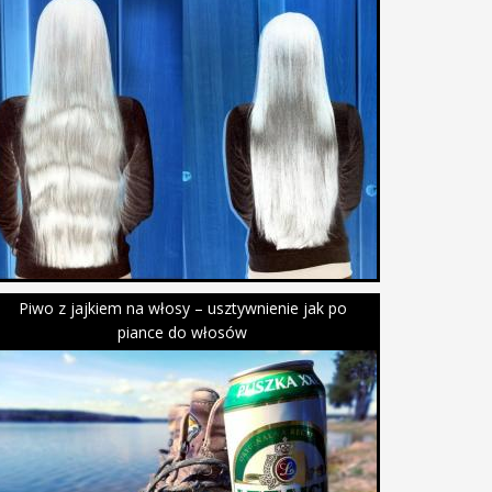
Piwo z jajkiem na włosy – usztywnienie jak po
piance do włosów