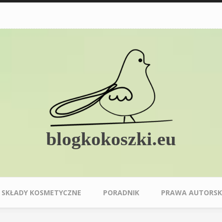
blogkokoszki.eu
SKŁADY KOSMETYCZNE
PORADNIK
PRAWA AUTORSK