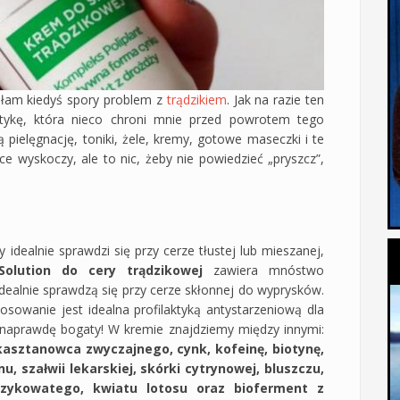
miałam kiedyś spory problem z
trądzikiem
. Jak na razie ten
ktykę, która nieco chroni mnie przed powrotem tego
pielęgnację, toniki, żele, kremy, gotowe maseczki i te
ce wyskoczy, ale to nic, żeby nie powiedzieć „pryszcz”,
idealnie sprawdzi się przy cerze tłustej lub mieszanej,
olution do cery trądzikowej
zawiera mnóstwo
idealnie sprawdzą się przy cerze skłonnej do wyprysków.
osowanie jest idealna profilaktyką antystarzeniową dla
st naprawdę bogaty! W kremie znajdziemy między innymi:
kasztanowca zwyczajnego, cynk, kofeinę, biotynę,
u, szałwii lekarskiej, skórki cytrynowej, bluszczu,
erzykowatego, kwiatu lotosu oraz bioferment z