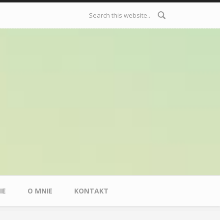
Formularz
wyszukiwania
IE
O MNIE
KONTAKT