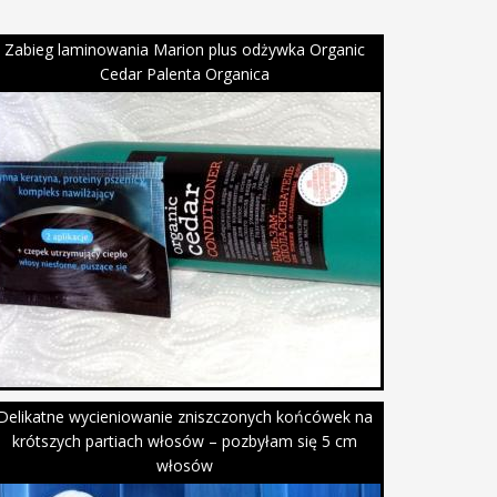
Zabieg laminowania Marion plus odżywka Organic
Cedar Palenta Organica
Delikatne wycieniowanie zniszczonych końcówek na
krótszych partiach włosów – pozbyłam się 5 cm
włosów